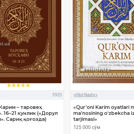
»
5925
«Hilol Nashr»
 Карим – таровеҳ
«Qur’oni Karim oyatlari
. 16–21 кунлик («Дорул
ma’nosining o‘zbekcha iz
». Сариқ қоғозда)
tarjimasi»
м
125 000 сўм