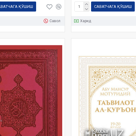
АВАТЧАГА ҚЎШИШ
САВАТЧАГА ҚЎШИШ
Савол
Харид