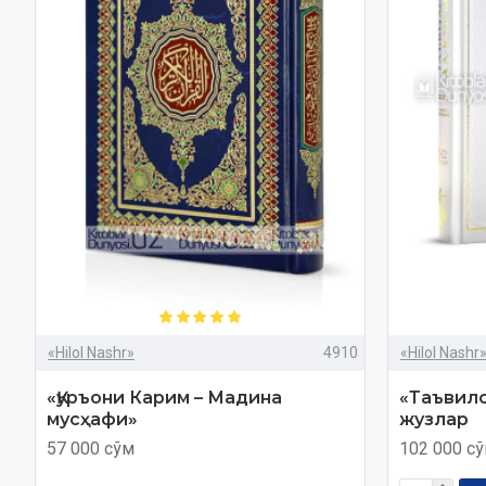
«Hilol Nashr»
4910
«Hilol Nashr
«Қуръони Карим – Мадина
«Таъвилот
мусҳафи»
жузлар
57 000 сўм
102 000 с