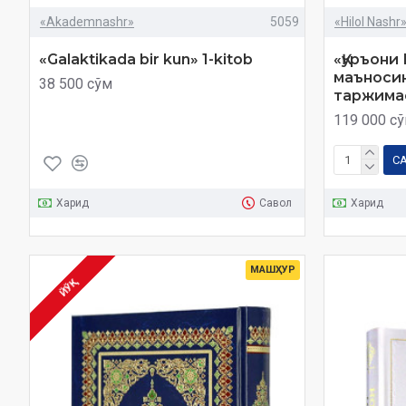
«Akademnashr»
5059
«Hilol Nashr
«Galaktikada bir kun» 1-kitob
«Қуръони
маъносин
38 500 сўм
таржима
119 000 с
С
Харид
Савол
Харид
МАШҲУР
ЙЎҚ