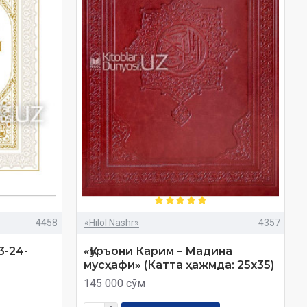
4458
«Hilol Nashr»
4357
3-24-
«Қуръони Карим – Мадина
мусҳафи» (Катта ҳажмда: 25x35)
145 000 сўм