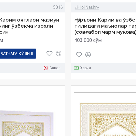
»
5016
«Hilol Nashr»
 Карим оятлари мазмун-
«Қуръони Карим ва ўзбе
инг ўзбекча изоҳли
тилидаги маънолар т
си»
(совғабоп чарм муқова
ўм
403 000 сўм
АВАТЧАГА ҚЎШИШ
Савол
Харид