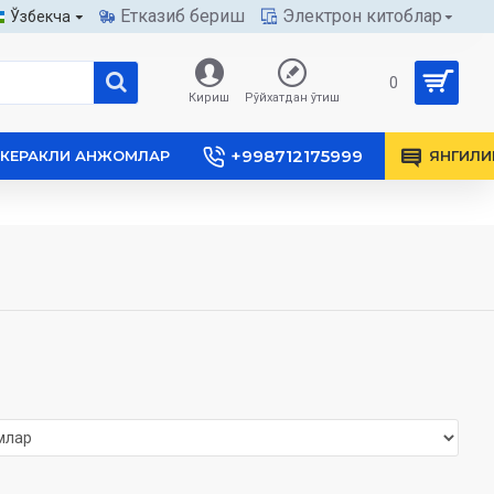
Етказиб бериш
Электрон китоблар
Ўзбекча
0
Кириш
Рўйхатдан ўтиш
+998712175999
КЕРАКЛИ АНЖОМЛАР
ЯНГИЛИ