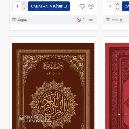
САВАТЧАГА ҚЎШИШ
С
Харид
Савол
Харид