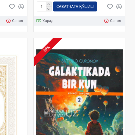
САВАТЧАГА ҚЎШИШ
Савол
Харид
Савол
ЙЎҚ