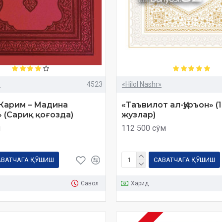
»
4523
«Hilol Nashr»
 Карим – Мадина
«Таъвилот ал-Қуръон» (
 (Сариқ қоғозда)
жузлар)
м
112 500 сўм
АВАТЧАГА ҚЎШИШ
САВАТЧАГА ҚЎШИШ
Савол
Харид