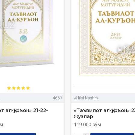
»
4657
«Hilol Nashr»
 ал-Қуръон» 21-22-
«Таъвилот ал-Қуръон» 2
жузлар
ўм
119 000 сўм