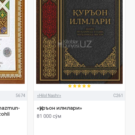
5674
«Hilol Nashr»
C261
 mazmun-
«Қуръон илмлари»
ohli
81 000 сўм