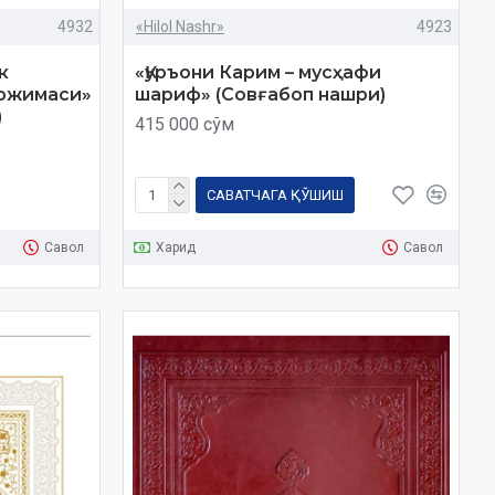
4932
«Hilol Nashr»
4923
к
«Қуръони Карим – мусҳафи
аржимаси»
шариф» (Совғабоп нашри)
)
415 000 сўм
САВАТЧАГА ҚЎШИШ
Савол
Харид
Савол