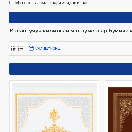
Маҳсулот тафсилотлари ичидан излаш
Излаш учун кирилган маълумотлар бўйича м
Солиштириш