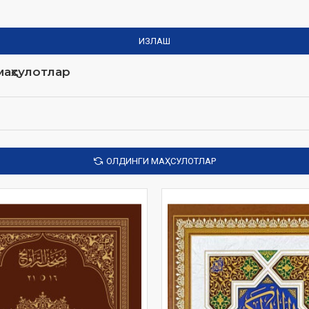
ИЗЛАШ
аҳсулотлар
ОЛДИНГИ МАҲСУЛОТЛАР