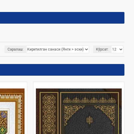
Саралаш:
Кўрсат: