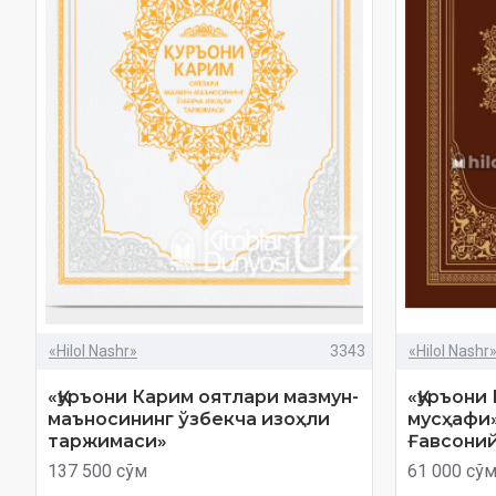
«Hilol Nashr»
3343
«Hilol Nashr
«Қуръони Карим оятлари мазмун-
«Қуръони
маъносининг ўзбекча изоҳли
мусҳафи»
таржимаси»
Ғавсоний
137 500 сўм
61 000 сў