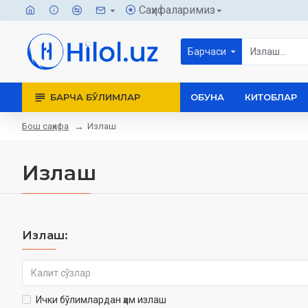
Саҳифаларимиз
Барчаси
БАРЧА БЎЛИМЛАР
ОБУНА
КИТОБЛАР
Бош саҳифа
Излаш
Излаш
Излаш:
Ички бўлимлардан ҳам излаш