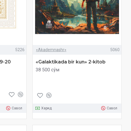
5226
«Akademnashr»
5060
19-20
«Galaktikada bir kun» 2-kitob
38 500 сўм
Савол
Харид
Савол