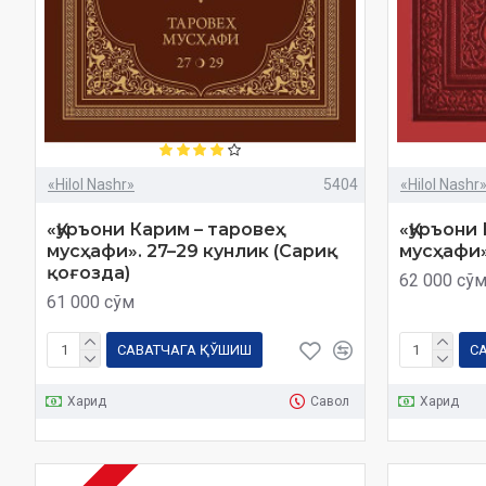
«Hilol Nashr»
5404
«Hilol Nashr
«Қуръони Карим – таровеҳ
«Қуръони
мусҳафи». 27–29 кунлик (Сариқ
мусҳафи»
қоғозда)
62 000 сў
61 000 сўм
САВАТЧАГА ҚЎШИШ
С
Харид
Савол
Харид