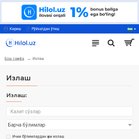
Кириш
Рўйхатдан ўтиш
Излаш
Бош саҳифа
Излаш
Излаш:
Ички бўлимлардан ҳам излаш