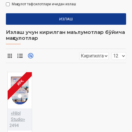
Маҳсулот тафсилотлари ичидан излаш
ИЗЛАШ
Излаш учун кирилган маълумотлар бўйича
маҳсулотлар
ЙЎҚ
«Hilol
Studio»
2494