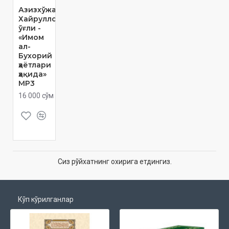
Азизхўжа
Хайруллоҳ
ўғли -
«Имом
ал-
Бухорий
ҳаётлари
ҳақида»
MP3
16 000 сўм
Сиз рўйхатнинг охирига етдингиз.
Кўп кўрилганлар