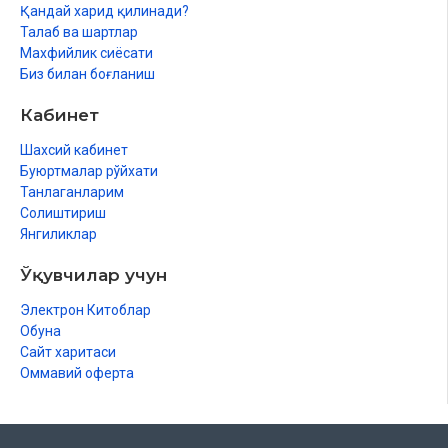
Қандай харид қилинади?
Талаб ва шартлар
Махфийлик сиёсати
Биз билан боғланиш
Кабинет
Шахсий кабинет
Буюртмалар рўйхати
Танлаганларим
Солиштириш
Янгиликлар
Ўқувчилар учун
Электрон Китоблар
Обуна
Сайт харитаси
Оммавий оферта