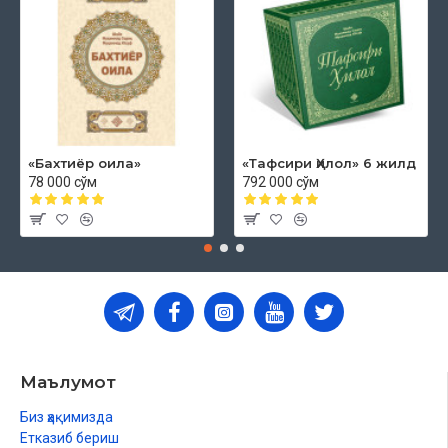
«Бахтиёр оила»
«Тафсири Ҳилол» 6 жилд
78 000 сўм
792 000 сўм
Маълумот
Биз ҳақимизда
Етказиб бериш