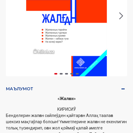
МАЪЛУМОТ
«Жалған»
КИРИСИЎ
Бенделерин жалған сөйлеўден қайтарған Аллаҳ таалаға
шексиз мақтаўлар болсын! Үмметлерине жалған не екенлигин
толық түсиндирип, оған жол қоймаў қалай әмелге