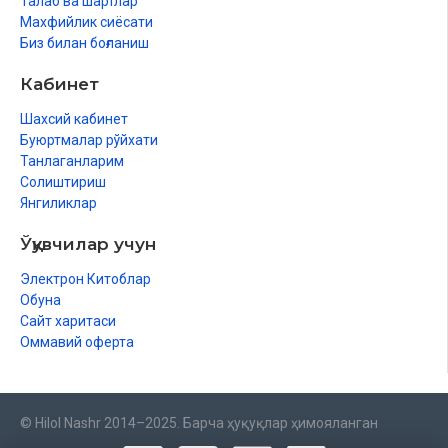
Талаб ва шартлар
Махфийлик сиёсати
Биз билан боғланиш
Кабинет
Шахсий кабинет
Буюртмалар рўйхати
Танлаганларим
Солиштириш
Янгиликлар
Ўқувчилар учун
Электрон Китоблар
Обуна
Сайт харитаси
Оммавий оферта
© Hilol Nashr 2014–2025. Барча ҳуқуқлар ҳимояланган