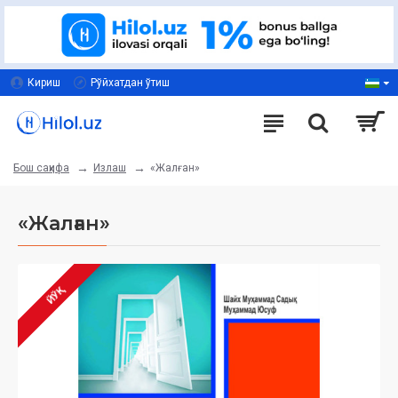
Кириш
Рўйхатдан ўтиш
Излаш
«Жалған»
Бош саҳифа
«Жалған»
ЙЎҚ