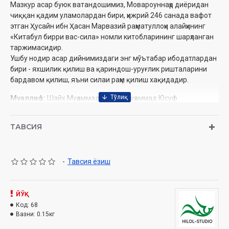
Мазкур асар буюк ватандошимиз, Мовароуннаҳр диёридан
чиққан қадим уламолардан бири, ҳижрий 246 санада вафот
этган Ҳусайн ибн Ҳасан Марвазий раҳматуллоҳи алайҳининг
«Китабул бирри вас-сила» номли китобларининг шарҳланган
таржимасидир.
Ушбу нодир асар дийнимиздаги энг мўътабар ибодатлардан
бири - яхшилик қилиш ва қариндош-уруғлик ришталарини
бардавом қилиш, яъни силаи раҳм қилиш хақидадир.
Муаллиф:
Шайх Муҳаммад Содиқ Муҳаммад Юсуф
Номи:
«Яхшилик ва силаи раҳм китоби» (CD МР3)
Нашриёт:
«SEMURG’ MEDIA» МЧЖ
ТАВСИЯ
Сана:
2006
Ҳажми:
565 дақиқа
Ўзбекистон Республикаси Вазирлар Маҳкамаси ҳузуридаги
-
Тавсия ёзиш
Дин ишлари қўмитанинг тавсияси ила нашр этилган
Ушбу аудиокитобда қуйидаги маълумотлар билан
ЙЎҚ
танишасиз:
Код:
68
Вазни:
0.15кг
1. Муқаддима.
2. Ота-онага яхшилик қилиш.