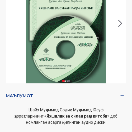
МАЪЛУМОТ
Шайх Муҳаммад Содиқ Муҳаммад Юсуф
ҳазратларининг
«Яхшилик ва силаи раҳм китоби»
деб
номланган асарга қилинган аудио диски