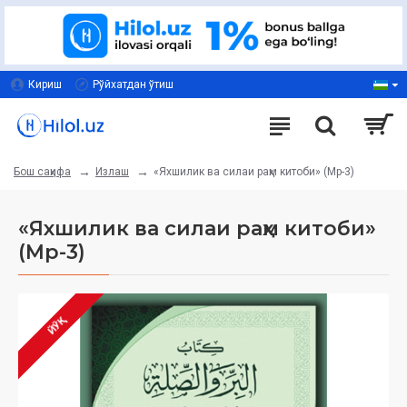
Кириш
Рўйхатдан ўтиш
Излаш
«Яхшилик ва силаи раҳм китоби» (Мp-3)
Бош саҳифа
«Яхшилик ва силаи раҳм китоби»
(Мp-3)
ЙЎҚ