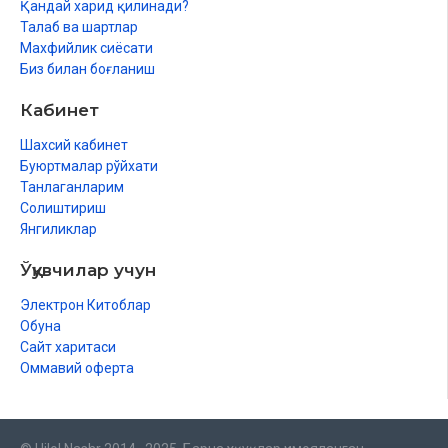
Қандай харид қилинади?
Талаб ва шартлар
Махфийлик сиёсати
Биз билан боғланиш
Кабинет
Шахсий кабинет
Буюртмалар рўйхати
Танлаганларим
Солиштириш
Янгиликлар
Ўқувчилар учун
Электрон Китоблар
Обуна
Сайт харитаси
Оммавий оферта