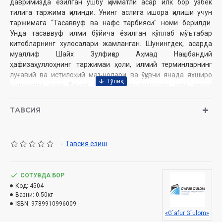
давримизда ёзилган ушбу қимматли асар илк бор ўзбек
тилига таржима қилинди. Унинг аслига ишора қилиши учун
таржимага “Тасаввуф ва нафс тарбияси" номи берилди.
Унда тасаввуф илми бўйича ёзилган кўплаб мўътабар
китобларнинг хулосалари жамланган. Шунингдек, асарда
муаллиф Шайх Зулфиқор Аҳмад Нақшбандий
ҳафизаҳуллоҳнинг таржимаи ҳоли, илмий терминларнинг
луғавий ва истилоҳий маънолари ва ўқувчи янада яхшироқ
тушуниши учун баъзи қўшимча маълумотлар ҳам илова
қилинган.
ТАВСИЯ
Муаллиф
: Шайх Зулфиқор Аҳмад Нақшбандий
Таржимон
: Абдулқодир Абдур Раҳм
-
Тавсия ёзиш
Нашриёт
: «Ғофур Ғулом»
Сана
: 2023 йил
Ҳажми
: 368 бет
ISBN
СОТУВДА БОР
: 978-9910-9960-0-9
Ўлчами
Код:
4504
: 60×90 1/16
Вазни:
0.50кг
Муқоваси:
қаттиқ
ISBN:
9789910996009
«G`afur G`ulom»