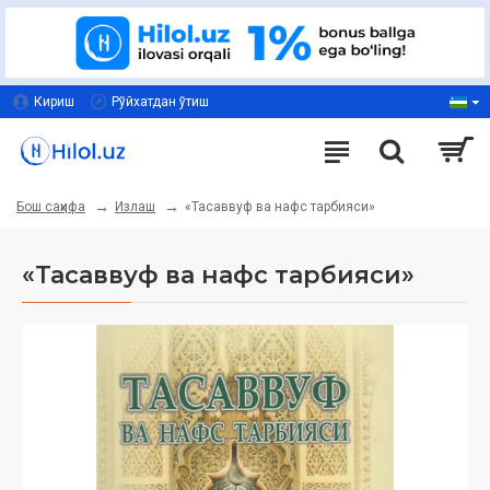
Кириш
Рўйхатдан ўтиш
Излаш
«Тасаввуф ва нафс тарбияси»
Бош саҳифа
«Тасаввуф ва нафс тарбияси»