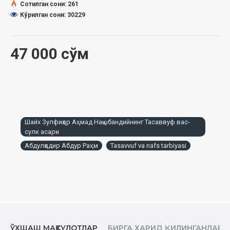
Ўзбекистон Республикаси Дин ишлари бўйича қўмитанинг
Сотилган сони: 261
2023 йил 28 февралдаги 03-07/1248 ва 2023йил 3 майдаги
Кўрилган сони: 30229
03-07/3237-рақамли хулосалари асосида нашрга
тайёрланди.
47 000 сўм
Шайх Зулфиқор Аҳмад Нақшбандийнинг Тасаввуф вас-
сулк асари
Абдулқодир Абдур Раҳм
Tasavvuf va nafs tarbiyasi
ЎХШАШ МАҲСУЛОТЛАР
БИРГА ХАРИД ҚИЛИНГАНЛАР