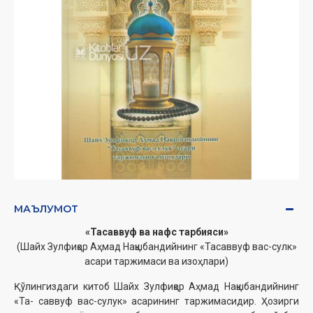
МАЪЛУМОТ
«Тасаввуф ва нафс тарбияси»
(Шайх Зулфиқор Аҳмад Нақшбандийнинг «Тасаввуф вас-сулк»
асари таржимаси ва изоҳлари)
Қўлингиздаги китоб Шайх Зулфиқор Аҳмад Нақшбандийнинг
«Та- саввуф вас-сулук» асарининг таржимасидир. Ҳозирги