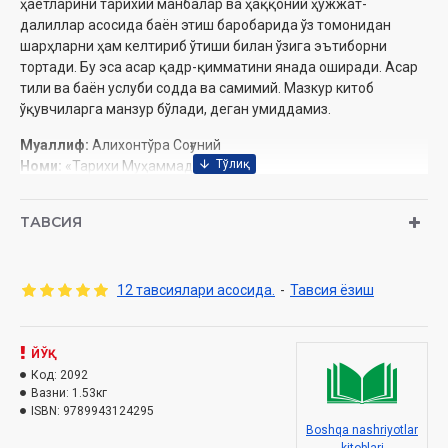
ҳаётларини тарихий манбалар ва ҳаққоний ҳужжат-
далиллар асосида баён этиш баробарида ўз томонидан
шарҳларни ҳам келтириб ўтиши билан ўзига эътиборни
тортади. Бу эса асар қадр-қимматини янада оширади. Асар
тили ва баён услуби содда ва самимий. Мазкур китоб
ўқувчиларга манзур бўлади, деган умиддамиз.
Муаллиф:
Алихонтўра Соғуний
Номи:
«Тарихи Муҳаммадий»
Нашриёт:
«Movarounnahr»
Сана:
2020 йил
ТАВСИЯ
Ҳажми:
712 бет
ISBN:
978-9943-12-429-5
Ўлчами:
70х100 1/16
12 тавсиялари асосида.
-
Тавсия ёзиш
Муқоваси:
қаттиқ
Тақдим
ЙЎҚ
Код:
2092
Ҳазрати Пайғамбар (соллаллоҳу алайҳи ва саллам)нинг
Вазни:
1.53кг
туғилганларидан вафотларига қадар ҳаёт тафсилотлари,
ISBN:
9789943124295
Boshqa nashriyotlar
фаолиятлари, курашлари, жангу жадаллари мавзусидаги