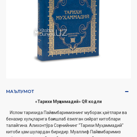
МАЪЛУМОТ
«Тарихи Муҳаммадий» QR кодли
Ислом тарихида Пайғамбаримизнинг муборак ҳаётлари ва
беназир хулқларига бағишлаб ёзилган сийрат китоблари
талайгина. Алихонтўра Соғунийнинг “Тарихи Муҳаммадий"
китоби ҳам шулардан биридир. Муаллиф Пайғамбаримиз