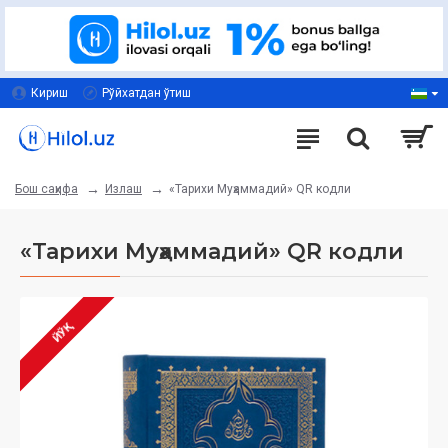
Кириш
Рўйхатдан ўтиш
Излаш
«Тарихи Муҳаммадий» QR кодли
Бош саҳифа
«Тарихи Муҳаммадий» QR кодли
ЙЎҚ