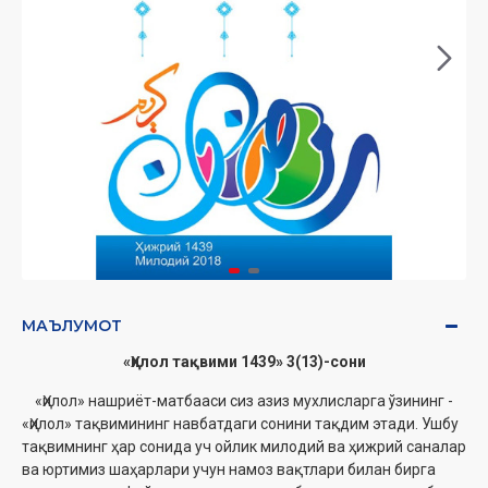
МАЪЛУМОТ
«Ҳилол тақвими 1439» 3(13)-сони
‎ ‎‎ «Ҳилол» нашриёт-матбааси сиз азиз мухлисларга ўзининг -
«Ҳилол» тақвимининг навбатдаги сонини тақдим этади. Ушбу
тақвимнинг ҳар сонида уч ойлик ‎милодий ва ҳижрий саналар
ва юртимиз шаҳарлари учун намоз вақтлари билан бирга