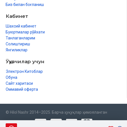
Биз билан боғланиш
Кабинет
Шахсий кабинет
Буюртмалар рўйхати
Танлаганларим
Солиштириш
Янгиликлар
Ўқувчилар учун
Электрон Китоблар
Обуна
Сайт харитаси
Оммавий оферта
© Hilol Nashr 2014–2025. Барча ҳуқуқлар ҳимояланган