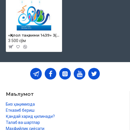
«Ҳилол тақвими 1439» 3(13)-сони
3 500 сўм
Маълумот
Биз ҳақимизда
Етказиб бериш
Қандай харид қилинади?
Талаб ва шартлар
Махфийлик сиёсати