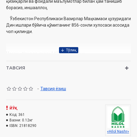
қизиқарли ва фойдали маълумотлар билан ҳам танишиб
борасиз, иншааллоҳ.‎
‎ ‎Ўзбекистон Республикаси Вазирлар Маҳкамаси ҳузуридаги
Дин ишлари бўйича қўмитанинг 856-сонли хулосаси асосида
чоп қилинди.
‎Номи:
«Ҳилол тақвими 1439» 3(13)-сони
Нашриёт:
«Hilol» нашриёт-матбааси‎
Сана:
2018 йил
ТАВСИЯ
Ҳажми:
96 бет‎
ISSN:
2181-8290‎
Ўлчами:
84×108 1/32‎
-
Тавсия ёзиш
Муқоваси:
юмшоқ
ЙЎҚ
Код:
361
Вазни:
0.12кг
ISBN:
21818290
«Hilol Nashr»