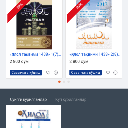
ЙЎҚ
ЙЎҚ
«Ҳилол тақвими 1438» 1(7)-сони
«Ҳилол тақвими 1438» 2(8)-сони
2 800 сўм
2 800 сўм
Саватчага қўшиш
Саватчага қўшиш
Сўнгги кўрилганлар
Кўп кўрилганлар