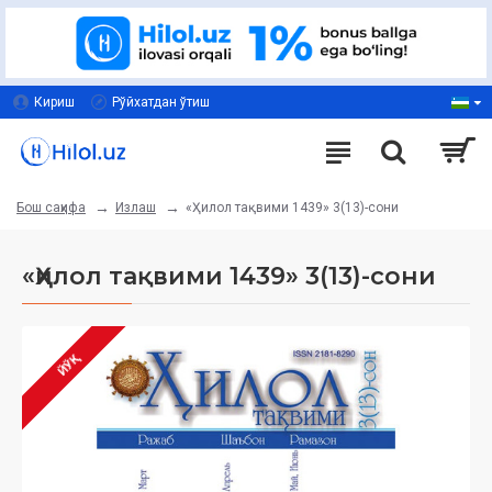
Кириш
Рўйхатдан ўтиш
Излаш
«Ҳилол тақвими 1439» 3(13)-сони
Бош саҳифа
«Ҳилол тақвими 1439» 3(13)-сони
ЙЎҚ