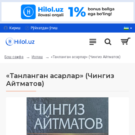
Кириш
Рўйхатдан ўтиш
Излаш
«Танланган асарлар» (Чингиз Айтматов)
Бош саҳифа
«Танланган асарлар» (Чингиз
Айтматов)