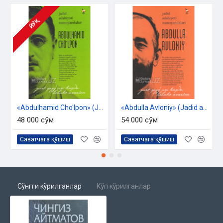
ЙЎҚ
«Abdulhamid Cho'lpon» (Jadid adabiyoti namoyandalari)
«Abdulla Avloniy» (Jadid adabiyoti namoyandalari)
48 000 сўм
54 000 сўм
Саватчага қўшиш
Саватчага қўшиш
Сўнгги кўрилганлар
Кўп кўрилганлар