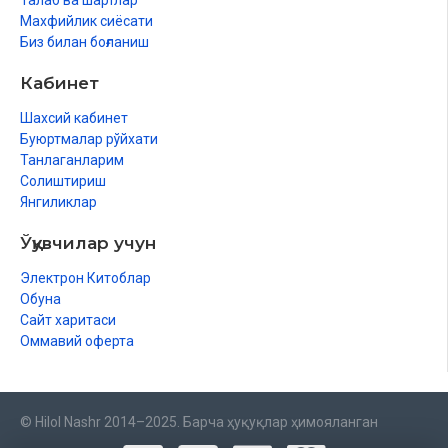
Талаб ва шартлар
Махфийлик сиёсати
Биз билан боғланиш
Кабинет
Шахсий кабинет
Буюртмалар рўйхати
Танлаганларим
Солиштириш
Янгиликлар
Ўқувчилар учун
Электрон Китоблар
Обуна
Сайт харитаси
Оммавий оферта
© Hilol Nashr 2014–2025. Барча ҳуқуқлар ҳимояланган