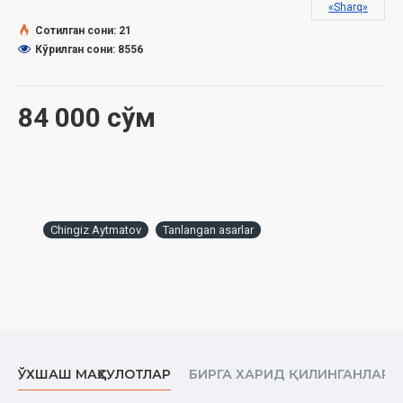
«Sharq»
Айтматов қисмати (сўзбоши). В.Файзуллоҳ
Сотилган сони: 21
Кўрилган сони: 8556
Юзма-юз (қисса). А. Рашидов таржимаси
Жамила (қисса). А. Рашидов таржимаси
84 000 сўм
Сарвқомат дилбарим (қисса). А. Рашидов таржимаси
Биринчи муаллим (қисса). А. Рашидов таржимаси
Сомон йўли (қисса). А. Рашидов таржимаси
Бўтакўз (қисса). А. Рашидов таржимаси
Chingiz Aytmatov
Tanlangan asarlar
Алвидо, Гулсари (қисса). А. Рашидов таржимаси
Оқ кема (қисса). А. Рашидов таржимаси
Эрта қайтган турналар (қисса). А. Рашидов таржимаси
Соҳил ёқалаб чопаётган олапар (қисса). А. Рашидов ва
Маҳкам Маҳмудов таржимаси
ЎХШАШ МАҲСУЛОТЛАР
БИРГА ХАРИД ҚИЛИНГАНЛАР
Чингиз Айтматов мактаби (сўнгсўз) А. Рашидов