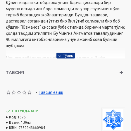
Қўлингиздаги китобда эса унинг барча қиссалари бир
муқова остида илк бора жамланди ва улар ёзувчининг ўзи
тартиб бергандек жойлаштирилди. Бундан ташқари,
даставвал ёзганидан ўттиз бир йил ўтиб салмоқли бир боб
қўшган "Юзма-юз" қиссаси ўзбек тилида биринчи марта тўлиқ
ҳолда тақдим этиляпти. Бу Чингиз Айтматов таваллудининг
90 йиллигига китобхонларимиз учун ажойиб совға бўлиши
шубҳасиз.
Нашрга тайёрловчи ва сўзбоши муаллифи:
Вафо
ФАЙЗУЛЛОҲ
Нашриёт:
«Sharq» нашриёти
ТАВСИЯ
Ҳажми:
680 бет
Сана:
2021 йил (2016, 2018)
Бичими:
70×100 1/16
-
Тавсия ёзиш
ISBN:
978-9943-6609-8-4
Муқоваси:
қаттиқ
СОТУВДА БОР
Код:
1676
МУНДАРИЖА
Вазни:
1.06кг
ISBN:
9789943660984