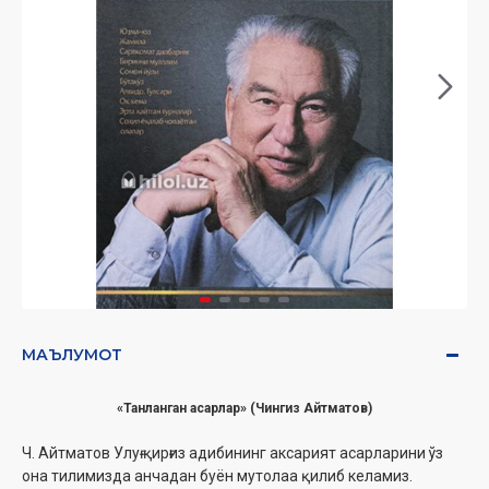
МАЪЛУМОТ
«Танланган асарлар» (Чингиз Айтматов)
Ч. Айтматов Улуғ қирғиз адибининг аксарият асарларини ўз
она тилимизда анчадан буён мутолаа қилиб келамиз.