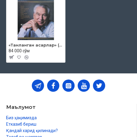
«Танланган асарлар» (Чингиз Айтматов)
84 000 сўм
Маълумот
Биз ҳақимизда
Етказиб бериш
Қандай харид қилинади?