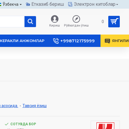
Етказиб бериш
Электрон китоблар
Ўзбекча
0
Кириш
Рўйхатдан ўтиш
+998712175999
КЕРАКЛИ АНЖОМЛАР
ЯНГИЛИ
 асосида.
-
Тавсия ёзиш
СОТУВДА БОР