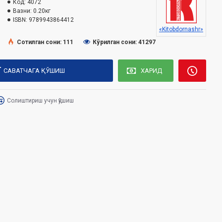
Код:
4072
Вазни:
0.20кг
ISBN:
9789943864412
«Kitobdornashr»
Сотилган сони: 111
Кўрилган сони: 41297
САВАТЧАГА ҚЎШИШ
ХАРИД
Солиштириш учун қўшиш