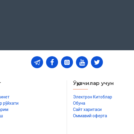
ми?
 Дин ишлари бўйича ­қўмитанинг
саси асосида тайёрланди
т
Ўқувчилар учун
бинет
Электрон Китоблар
р рўйхати
Обуна
арим
Сайт харитаси
иш
Оммавий оферта
р