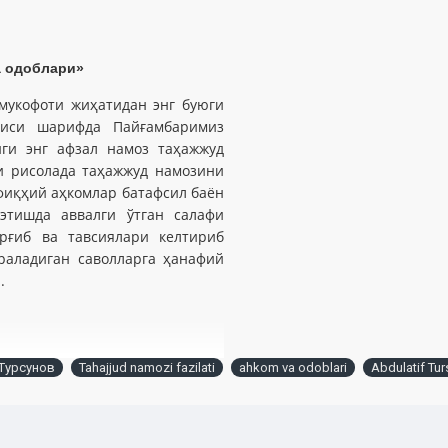
а одоблари»
мукофоти жиҳатидан энг буюги
диси шарифда Пайғамбаримиз
нги энг афзал намоз таҳажжуд
и рисолада таҳажжуд намозини
 фиқҳий аҳкомлар батафсил баён
этишда аввалги ўтган салафи
арғиб ва тавсиялари келтириб
ўраладиган саволларга ҳанафий
.
Турсунов
Tahajjud namozi fazilati
ahkom va odoblari
Abdulatif Tu