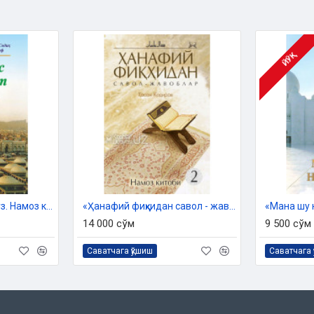
ЙЎҚ
«Ҳадис ва Ҳаёт» 6-жуз. Намоз китоби
«Ҳанафий фиқҳидан савол - жавоблар» 2. Намоз китоби
«Мана шу 
14 000 сўм
9 500 сўм
Саватчага қўшиш
Саватчага 