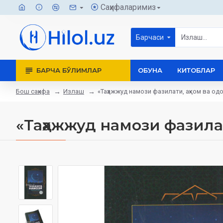
Саҳифаларимиз
Барчаси
БАРЧА БЎЛИМЛАР
ОБУНА
КИТОБЛАР
Бош саҳифа
Излаш
«Таҳажжуд намози фазилати, аҳком ва од
«Таҳажжуд намози фазилат