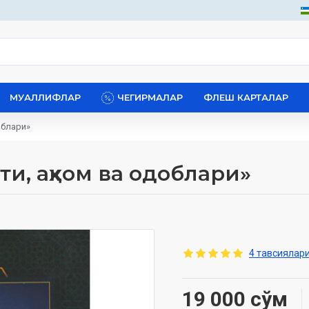
МУАЛЛИФЛАР
ЧЕГИРМАЛАР
ФЛЕШ КАРТАЛАР
облари»
и, аҳком ва одоблари»
4 тавсиялари
19 000 сўм