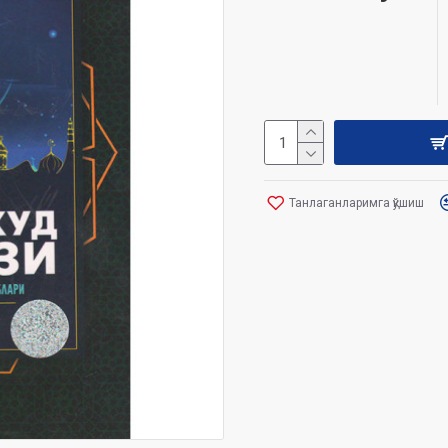
Танлаганларимга қўшиш