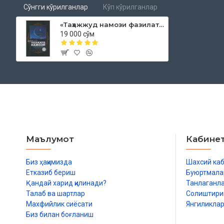
Жамоат бўлиб ўқиса ҳам бўладими?
Сўнгги кўрилганлар
Кўп кўрилганлар
Кечанинг охирги учдан бири қандай аниқланади?
Витр намозини ўқиб қўйган бўлса
«Таҳажжуд намози фазилати, аҳком ва одоблари»
Қайси сураларни ўқиш керак?
19 000 сўм
Қадр кечасида таҳажжуд қандай ўқилади?
Болалар ва хўжайиним ухлаб ётган хоналарида ўқисам бўлади
Саждада гапирилса, намоз бузилиб қолмайдими?
Таҳажжуд намозим қабул бўладими?
Ухлаб қолган киши нима қилиши керак?
Хотима
Фойдаланилган манбалар рўйхати
Ўзбекистон Республикаси Вазирлар Маҳкамаси ҳузуридаги
Маълумот
2022 йил 30 сентябрдаги 03-07/7469-рақамли хуло
Кабине
Биз ҳақимизда
Шахсий ка
Етказиб бериш
Буюртмала
Қандай харид қилинади?
Танлаганл
Талаб ва шартлар
Солиштир
Махфийлик сиёсати
Янгиликла
Биз билан боғланиш