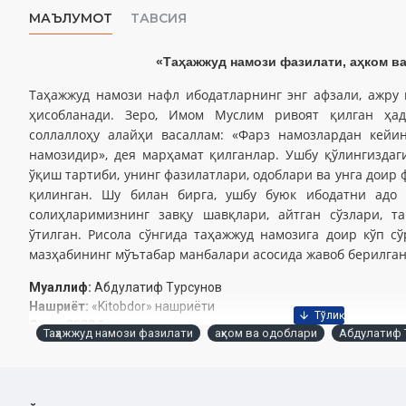
МАЪЛУМОТ
ТАВСИЯ
«Таҳажжуд намози фазилати, аҳком в
Таҳажжуд намози нафл ибодатларнинг энг афзали, ажру 
ҳисобланади. Зеро, Имом Муслим ривоят қилган ҳа
соллаллоҳу алайҳи васаллам: «Фарз намозлардан кейи
намозидир», дея марҳамат қилганлар. Ушбу қўлингиздаг
ўқиш тартиби, унинг фазилатлари, одоблари ва унга доир
қилинган. Шу билан бирга, ушбу буюк ибодатни адо 
солиҳларимизнинг завқу шавқлари, айтган сўзлари, т
ўтилган. Рисола сўнгида таҳажжуд намозига доир кўп с
мазҳабининг мўътабар манбалари асосида жавоб берилган
Муаллиф:
Абдулатиф Турсунов
Нашриёт:
«Kitobdor» нашриёти
Сана:
2023 йил
Таҳажжуд намози фазилати
аҳком ва одоблари
Абдулатиф 
Ҳажми:
144 бет
ISBN:
978-9943-8644-1-2
Ўлчами:
84×108 1/32
Муқоваси:
юмшоқ