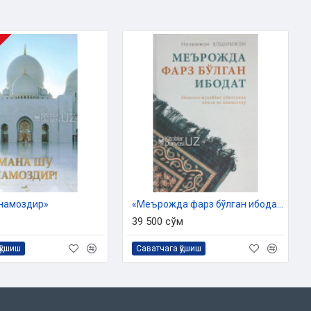
намоздир»
«Меърожда фарз бўлган ибодат» (Намозга муҳаббат уйғотувчи ҳикоя ва ҳикматлар)
39 500 сўм
қўшиш
Саватчага қўшиш