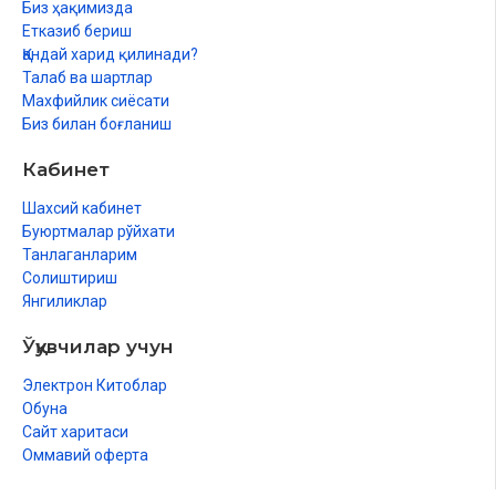
Биз ҳақимизда
Етказиб бериш
Қандай харид қилинади?
Талаб ва шартлар
Махфийлик сиёсати
Биз билан боғланиш
Кабинет
Шахсий кабинет
Буюртмалар рўйхати
Танлаганларим
Солиштириш
Янгиликлар
Ўқувчилар учун
Электрон Китоблар
Обуна
Сайт харитаси
Оммавий оферта