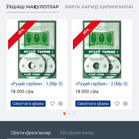
ЎХШАШ МАҲСУЛОТЛАР
БИРГА ХАРИД ҚИЛИНГАНЛАР
ЙЎҚ
ЙЎҚ
«Руҳий тарбия» - 1 (Мp-3)
«Руҳий тарбия» - 2 (Мp-3)
18 000 сўм
18 000 сўм
Саватчага қўшиш
Саватчага қўшиш
Сўнгги кўрилганлар
Кўп кўрилганлар