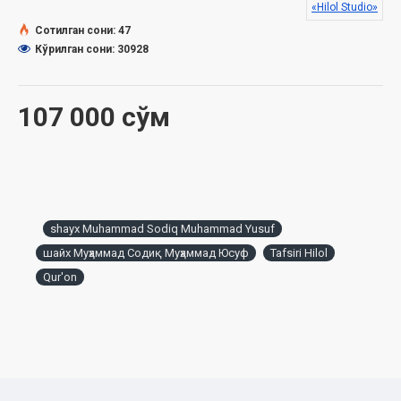
«Hilol Studio»
Сотилган сони: 47
Кўрилган сони: 30928
107 000 сўм
shayx Muhammad Sodiq Muhammad Yusuf
шайх Муҳаммад Содиқ Муҳаммад Юсуф
Tafsiri Hilol
Qur'on