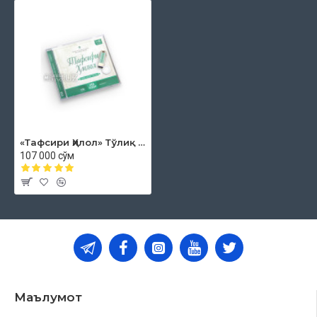
«Тафсири Ҳилол» Тўлиқ аудио тўплам (usb-flash)
107 000 сўм
Маълумот