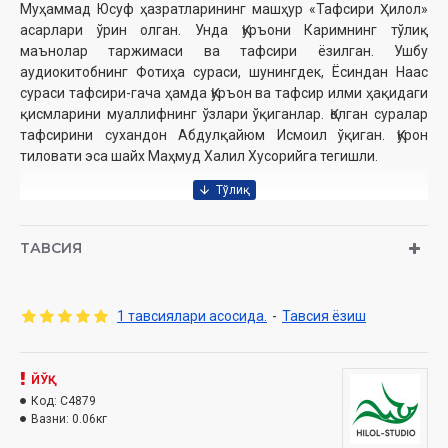
Муҳаммад Юсуф ҳазратларининг машҳур «Тафсири Ҳилол»
асарлари ўрин олган. Унда Қуръони Каримнинг тўлиқ
маънолар таржимаси ва тафсири ёзилган. Ушбу
аудиокитобнинг Фотиҳа сураси, шунингдек, Ёсиндан Наас
сураси тафсири-гача ҳамда Қуръон ва тафсир илми ҳақидаги
қисмларини муаллифнинг ўзлари ўқиганлар. Қолган суралар
тафсирини сухандон Абдулқайюм Исмоил ўқиган. Қурон
тиловати эса шайх Маҳмуд Халил Хусорийга тегишли.
шайх Муҳаммад Содиқ Муҳаммад Юсуф
Муаллиф:
Суҳандон:
шайх Муҳаммад Содиқ Муҳаммад Юсуф
ТАВСИЯ
Суҳандон:
Абдулқайюм Исмоил
Овоз режиссйўри:
Субҳан Муслим
Нашриёт:
«Hilol studio» МЧЖ
1 тавсиялари асосида.
-
Тавсия ёзиш
Сана:
2024 йил
Ўзбекистон Республикаси Дин ишлари бўйича
ЙЎҚ
қўмитасининг 2024 йил 23 январь санасидаги 03-07/363-
Код:
C4879
сонли хулосаси асосида тайёрланди.
Вазни:
0.06кг