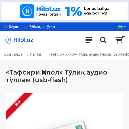
Кириш
Рўйхатдан ўтиш
Излаш
«Тафсири Ҳилол» Тўлиқ аудио тўплам (usb-flash
Бош саҳифа
«Тафсири Ҳилол» Тўлиқ аудио
тўплам (usb-flash)
ЙЎҚ