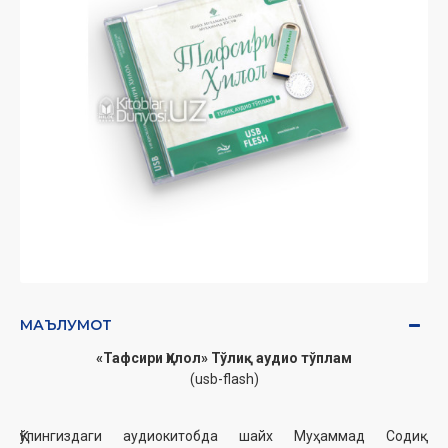
МАЪЛУМОТ
«Тафсири Ҳилол» Тўлиқ аудио тўплам
(usb-flash)
Қўлингиздаги аудиокитобда шайх Муҳаммад Содиқ