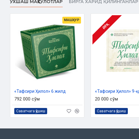
ЎХШАШ МАҲСУЛОТЛАР
БИРГА ХАРИД ҚИЛИНГАНЛАР
МАШҲУР
ЙЎҚ
«Тафсири Ҳилол» 6 жилд
«Тафсири Ҳилол» 9-қ
792 000 сўм
20 000 сўм
Саватчага қўшиш
Саватчага қўшиш