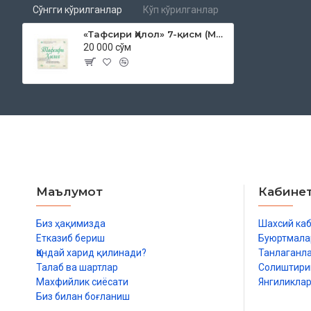
Сўнгги кўрилганлар
Кўп кўрилганлар
«Тафсири Ҳилол» 7-қисм (MP3)
20 000 сўм
Маълумот
Кабине
Биз ҳақимизда
Шахсий ка
Етказиб бериш
Буюртмала
Қандай харид қилинади?
Танлаганл
Талаб ва шартлар
Солиштир
Махфийлик сиёсати
Янгиликла
Биз билан боғланиш