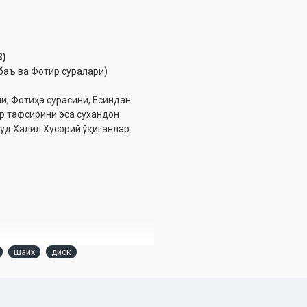
3)
абаъ ва Фотир суралари)
, Фотиҳа сурасини, Ёсиндан
ар тафсирини эса сухандон
уд Халил Хусорий ўқиганлар.
шайх
диск