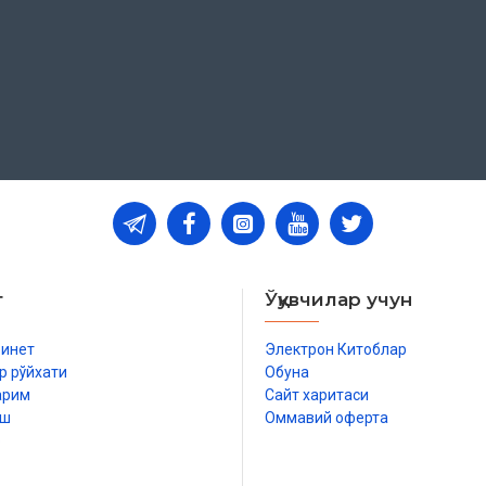
т
Ўқувчилар учун
бинет
Электрон Китоблар
р рўйхати
Обуна
арим
Сайт харитаси
иш
Оммавий оферта
р