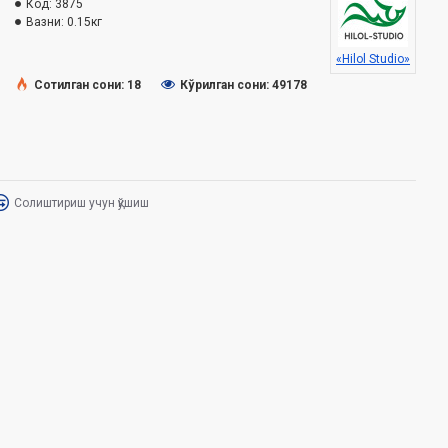
Код:
3875
Вазни:
0.15кг
«Hilol Studio»
Сотилган сони: 18
Кўрилган сони: 49178
Солиштириш учун қўшиш