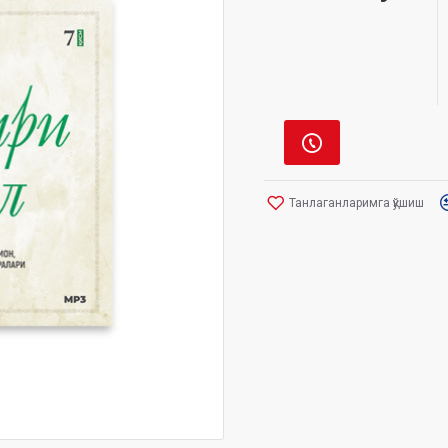
Танлаганларимга қўшиш