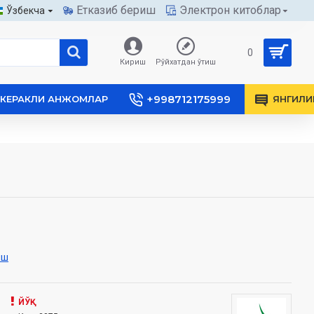
Етказиб бериш
Электрон китоблар
Ўзбекча
0
Кириш
Рўйхатдан ўтиш
+998712175999
КЕРАКЛИ АНЖОМЛАР
ЯНГИЛИ
иш
ЙЎҚ