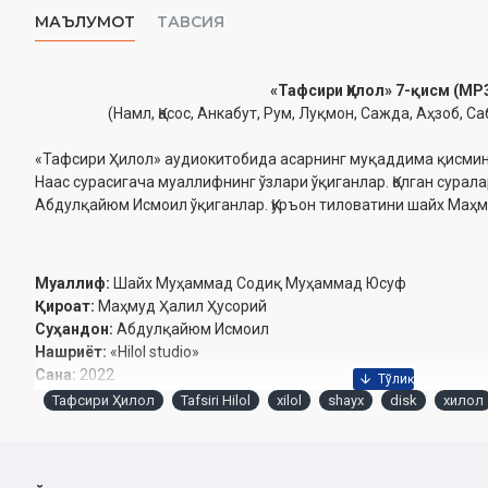
МАЪЛУМОТ
ТАВСИЯ
«Тафсири Ҳилол» 7-қисм (MP
(Намл, Қасос, Анкабут, Рум, Луқмон, Сажда, Аҳзоб, С
«Тафсири Ҳилол» аудиокитобида асарнинг муқаддима қисмини
Наас сурасигача муаллифнинг ўзлари ўқиганлар. Қолган сурал
Абдулқайюм Исмоил ўқиганлар. Қуръон тиловатини шайх Маҳм
Муаллиф:
Шайх Муҳаммад Содиқ Муҳаммад Юсуф
Қироат:
Маҳмуд Ҳалил Ҳусорий
Суҳандон:
Абдулқайюм Исмоил
Нашриёт:
«Hilol studio»
Сана:
2022
Тафсири Ҳилол
Tafsiri Hilol
xilol
shayx
disk
хилол