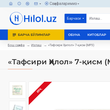
Саҳифаларимиз
Барчаси
БАРЧА БЎЛИМЛАР
ОБУНА
КИТОБЛАР
Бош саҳифа
Излаш
«Тафсири Ҳилол» 7-қисм (MP3)
«Тафсири Ҳилол» 7-қисм (
ЙЎҚ