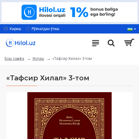
Кириш
Рўйхатдан ўтиш
Излаш
«Тафсир Хилал» 3-том
Бош саҳифа
«Тафсир Хилал» 3-том