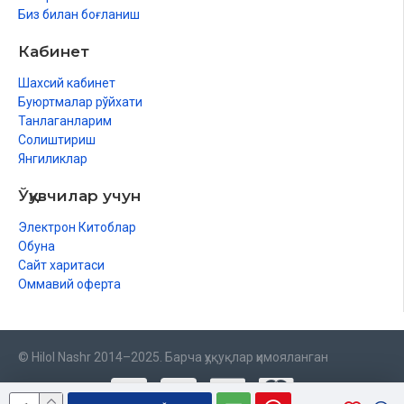
Биз билан боғланиш
Кабинет
Шахсий кабинет
Буюртмалар рўйхати
Танлаганларим
Солиштириш
Янгиликлар
Ўқувчилар учун
Электрон Китоблар
Обуна
Сайт харитаси
Оммавий оферта
© Hilol Nashr 2014–2025. Барча ҳуқуқлар ҳимояланган