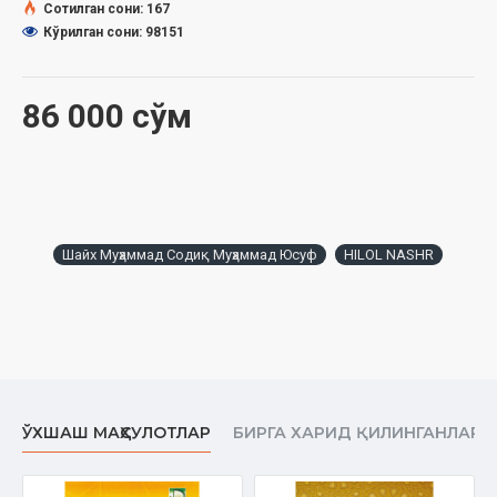
Наш девиз:
Сотилган сони: 167
Стремиться к чистой акийде (вероубеждению) и подлинно
Кўрилган сони: 98151
чистому Исламу на основе единства акийды признанных
мазхабов фикха, объединенных в единый убежденческий
мазхаб Ахлус сунна вал джамаъа; изучать Куръан и Сунну,
86 000 сўм
следовать им; распространять исламское просвещение, дух
терпимости и братства, следовать великим праведным
предкам; ликвидировать религиозную безграмотность,
положить конец разногласиям и раскольничеству,
устранить фанатизм, вредоносные бидъы (новшества в
религии) и суеверия.
Шайх Муҳаммад Содиқ Муҳаммад Юсуф
HILOL NASHR
Автор:
Шейх Мухаммад ­Садык Мухаммад Юсуф
Переводчик:
Алишер Алиев, Фаррух Иногамов
Название:
«Тафсир Хилал» 3-том
Издательство:
«Hilol-nashr»
Объём:
560 стр.
Дата:
2018 год
ISBN:
978-9943-
5111-9-4
ЎХШАШ МАҲСУЛОТЛАР
БИРГА ХАРИД ҚИЛИНГАНЛАР
Размер:
60×90 1/16
Обложка:
твёрдая