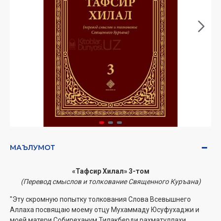
МАЪЛУМОТ
«Тафсир Хилал» 3-том
(Перевод смыслов и толкование Священного Куръана)
"Эту скромную попытку толкования Слова Всевышнего
Аллаха посвящаю моему отцу Мухаммаду Юсуфухаджи и
моей матери Собиреханум Тилакберди рахматуллахи