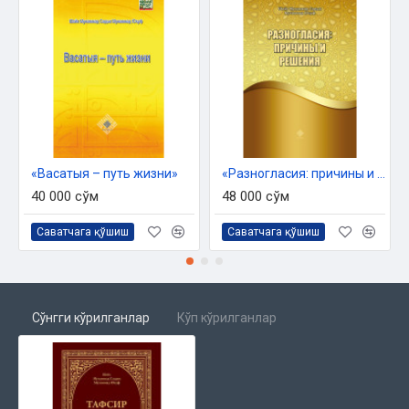
Издано в соответствии с рекомендацией № 3154 Комитета
по делам религии при Кабинете Министров Республики
Узбекистан.
Читать в електронном виде
ОГЛАВЛЕНИЕ
«Васатыя – путь жизни»
«Разногласия: причины и решения»
Сура «Маида»
40 000 сўм
48 000 сўм
Сура «Анъам»
Саватчага қўшиш
Саватчага қўшиш
Сура «Аъраф»
Сўнгги кўрилганлар
Кўп кўрилганлар