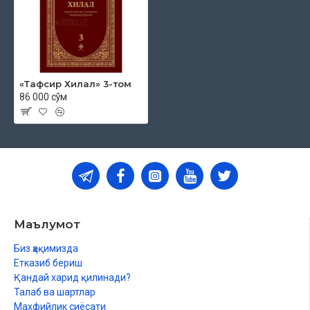
«Тафсир Хилал» 3-том
86 000 сўм
Маълумот
Биз ҳақимизда
Етказиб бериш
Қандай харид қилинади?
Талаб ва шартлар
Махфийлик сиёсати