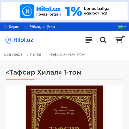
Кириш
Рўйхатдан ўтиш
Излаш
«Тафсир Хилал» 1-том
Бош саҳифа
«Тафсир Хилал» 1-том