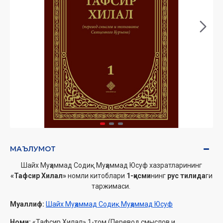
МАЪЛУМОТ
Шайх Муҳаммад Содиқ Муҳаммад Юсуф хазратларининг
«Тафсир Хилал»
номли китоблари
1-қисми
нинг
рус тилида
ги
таржимаси.
Муаллиф:
Шайх Муҳаммад Содиқ Муҳаммад Юсуф
Номи:
«Тафсир Хилал» 1-том (Перевод смыслов и