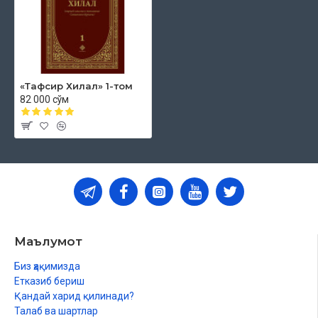
«Тафсир Хилал» 1-том
82 000 сўм
Маълумот
Биз ҳақимизда
Етказиб бериш
Қандай харид қилинади?
Талаб ва шартлар