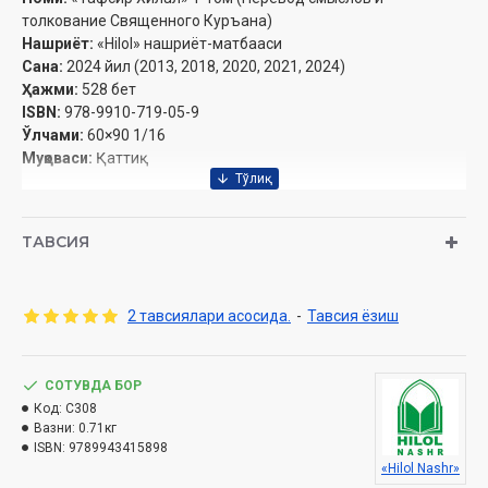
толкование Священного Куръана)
Нашриёт:
«Hilol» нашриёт-матбааси
Сана:
2024 йил (2013, 2018, 2020, 2021, 2024)
Ҳажми:
528 бет
ISBN:
978-9910-719-05-9
Ўлчами:
60×90 1/16
Муқоваси:
Қаттиқ
Издано в соответствии с заключением №№ 03-07/4186 от
ТАВСИЯ
30 июня 2021 года Комитета по делам религий при
Кабинете Министров Республики Узбекистан.
2 тавсиялари асосида.
-
Тавсия ёзиш
ОГЛАВЛЕНИЕ
СОТУВДА БОР
Вступительное слово к русскому изданию
Код:
C308
Предисловие к тафсиру
Вазни:
0.71кг
Читателям «Тафсири Хилал»
ISBN:
9789943415898
Вступительное слово (к первому изданию)
«Hilol Nashr»