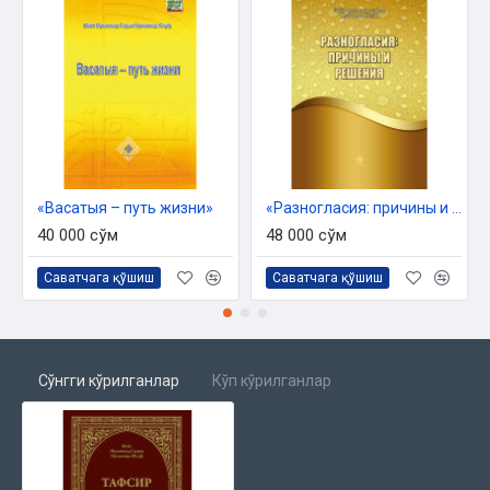
Предметный указатель
Географический указатель
«Васатыя – путь жизни»
«Разногласия: причины и решения»
40 000 сўм
48 000 сўм
Саватчага қўшиш
Саватчага қўшиш
Сўнгги кўрилганлар
Кўп кўрилганлар