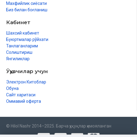
Махфийлик сиёсати
Биз билан боғланиш
Кабинет
Шахсий кабинет
Буюртмалар рўйхати
Танлаганларим
Солиштириш
Янгиликлар
Ўқувчилар учун
Электрон Китоблар
Обуна
Сайт харитаси
Оммавий оферта
© Hilol Nashr 2014–2025. Барча ҳуқуқлар ҳимояланган