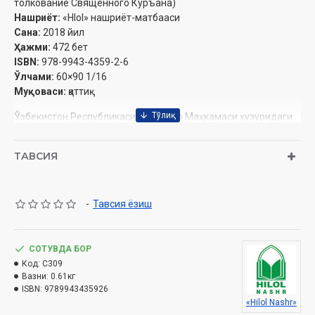
толкование Священного Куръана)
Нашриёт:
«Hlol» нашриёт-матбааси
Сана:
2018 йил
Ҳажми:
472 бет
ISBN:
978-9943-4359-2-6
Ўлчами:
60×90 1/16
Муқоваси:
қаттиқ
Ўзбекистон Республикаси Вазирлар Маҳкамаси ҳузуридаги
Дин ишлари бўйича қўмитанинг 943-сонли тавсияси ила чоп
этилган.
ТАВСИЯ
ОГЛАВЛЕНИЕ
-
Тавсия ёзиш
Сура «Áли Имран»
Четвертый джуз
СОТУВДА БОР
Сура «Ниса»
Код:
C309
Пятый джуз
Вазни:
0.61кг
Шестой джуз
ISBN:
9789943435926
«Hilol Nashr»
Список использованной литературы