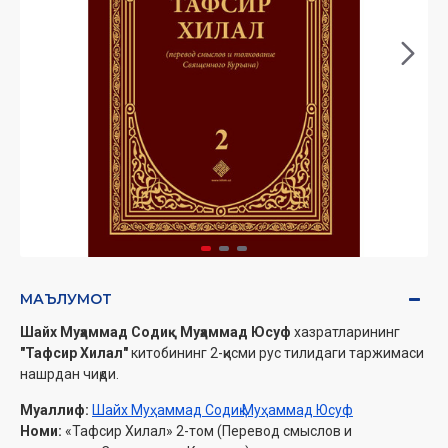
МАЪЛУМОТ
Шайх Муҳаммад Содиқ Муҳаммад Юсуф
хазратларининг
"Тафсир Хилал"
китобининг 2-қисми рус тилидаги таржимаси
нашрдан чиқди.
Муаллиф:
Шайх Муҳаммад Содиқ Муҳаммад Юсуф
Номи:
«Тафсир Хилал» 2-том (Перевод смыслов и