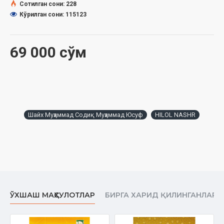
Сотилган сони: 228
Указатель имен
Кўрилган сони: 115123
Предметный указатель
Географический указатель
69 000 сўм
Шайх Муҳаммад Содиқ Муҳаммад Юсуф
HILOL NASHR
ЎХШАШ МАҲСУЛОТЛАР
БИРГА ХАРИД ҚИЛИНГАНЛАР