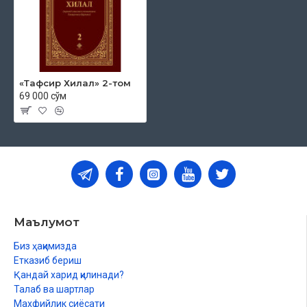
«Тафсир Хилал» 2-том
69 000 сўм
Маълумот
Биз ҳақимизда
Етказиб бериш
Қандай харид қилинади?
Талаб ва шартлар
Махфийлик сиёсати