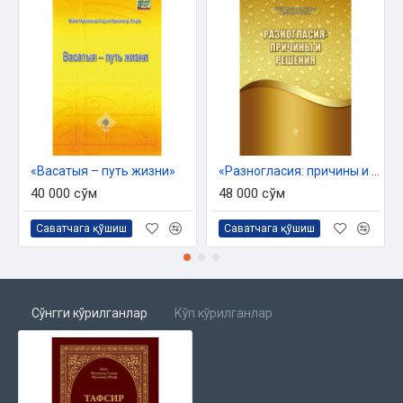
«Васатыя – путь жизни»
«Разногласия: причины и решения»
40 000 сўм
48 000 сўм
Саватчага қўшиш
Саватчага қўшиш
Сўнгги кўрилганлар
Кўп кўрилганлар