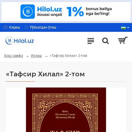
Кириш
Рўйхатдан ўтиш
Излаш
«Тафсир Хилал» 2-том
Бош саҳифа
«Тафсир Хилал» 2-том