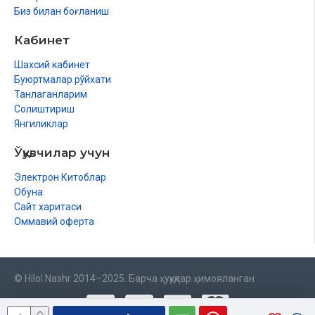
Биз билан боғланиш
Кабинет
Шахсий кабинет
Буюртмалар рўйхати
Танлаганларим
Солиштириш
Янгиликлар
Ўқувчилар учун
Электрон Китоблар
Обуна
Сайт харитаси
Оммавий оферта
© Hilol Nashr 2014–2025. Барча ҳуқуқлар ҳимояланган