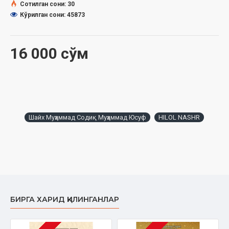
Биринчиси – маънавий шукр бўлиб, неъмат берувчининг
Сотилган сони: 30
шаънига мақтов сўзларини айтишдир.
Кўрилган сони: 45873
Иккинчиси – амалий шукр бўлиб, неъматни неъмат
берувчини рози қиладиган тарзда тасарруф этишдир.
Фарзанд неъматига маънавий шукр қилиш уни берган Аллоҳ
16 000 сўм
таолога ҳамд ва шукр сўзларини тил билан айтиб, дил билан
тасдиқлашдан иборатдир.
Фарзанд неъматига амалий шукр қилиш ўша фарзандни уни
берган Аллоҳ таолога иймон келтирадиган, ибодат қиладиган
солиҳ банда қилиб ўстиришдан иборатдир. Бунинг учун эса
энг аввал Исломда ота-онанинг фарзанд олдидаги
Шайх Муҳаммад Содиқ Муҳаммад Юсуф
HILOL NASHR
бурчларига айлантирилган амалларни ихлос билан бажариш
керак.
Ота-онанинг фарзанд олдидаги бурчларидан бири уни
соғлом қилиб вояга етказишдир.
«Соғлом бола» деганда фақат жисмоний соғлиқни ёки фақат
маънавий-руҳий соғлиқни эмас, балки икковини қўшиб
тушуниш керак бўлади.
Ҳар бир ота-она ўз фарзандининг ҳам руҳий-маънавий
БИРГА ХАРИД ҚИЛИНГАНЛАР
жиҳатдан соғлом, баркамол бўлиши учун, ҳам жисмоний
жиҳатдан чиниққан, бақувват, турли касаллик ва
иллатлардан соғ-саломат бўлиб улғайиши учун ҳаракат