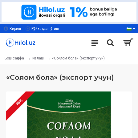
Кириш
Рўйхатдан ўтиш
Излаш
«Соғлом бола» (экспорт учун)
Бош саҳифа
«Соғлом бола» (экспорт учун)
ЙЎҚ