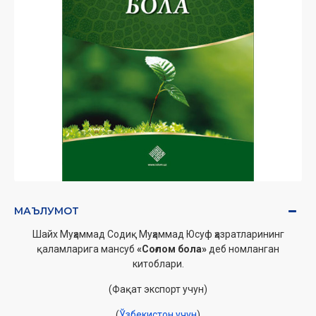
МАЪЛУМОТ
Шайх Муҳаммад Содиқ Муҳаммад Юсуф ҳазратларининг
қаламларига мансуб
«Соғлом бола»
деб номланган
китоблари.
(Фақат экспорт учун)
(
Ўзбекистон учун
)