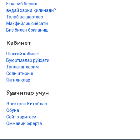
Етказиб бериш
Қандай харид қилинади?
Тафхимли «ро» ҳарфи
Талаб ва шартлар
Тарқиқли «ро» ҳарфи
Махфийлик сиёсати
Биз билан боғланиш
Икки ҳолат ҳам жоиз
Кабинет
8-дарс. Мад: қисмлари турлари ва ҳукми
Шахсий кабинет
Аслий (табиий) мад
Буюртмалар рўйхати
Танлаганларим
Мад табиий
Солиштириш
Мад силатус суғро
Янгиликлар
Мад эваз
Ўқувчилар учун
Мад бадал
Электрон Китоблар
Обуна
Мад муттасил
Сайт харитаси
Оммавий оферта
Мад мунфасил
Мад силатул кубро