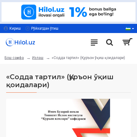
Кириш
Рўйхатдан ўтиш
Излаш
«Содда тартил» (Қуръон ўқиш қоидалари)
Бош саҳифа
«Содда тартил» (Қуръон ўқиш
қоидалари)