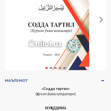
МАЪЛУМОТ
«Содда тартил»
(Қуръон ўқиш қоидалари)
МУҚАДДИМА