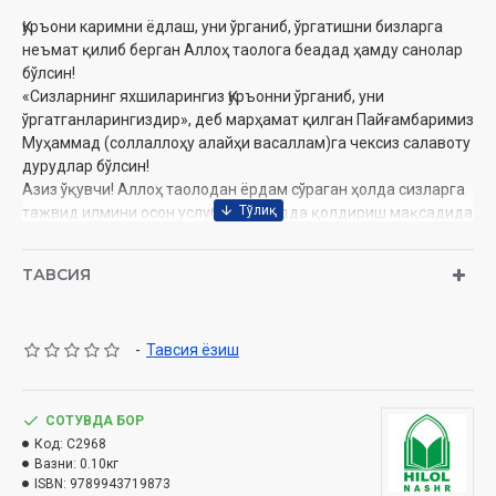
Қуръони каримни ёдлаш, уни ўрганиб, ўргатишни бизларга
неъмат қилиб берган Аллоҳ таолога беадад ҳамду санолар
бўлсин!
«Сизларнинг яхшиларингиз Қуръонни ўрганиб, уни
ўргатганларингиздир», деб марҳамат қилган Пайғамбаримиз
Муҳаммад (соллаллоҳу алайҳи васаллам)га чексиз салавоту
дурудлар бўлсин!
Азиз ўқувчи! Аллоҳ таолодан ёрдам сўраган ҳолда сизларга
тажвид илмини осон услуб билан ёдда қолдириш мақсадида
тақдим этилаётган ушбу қўлланма муайян қоидаларни
ёдлаб, амалда татбиқ қилишингиз учун мўлжалланган. Зеро,
ТАВСИЯ
Қуръони каримни Расулуллоҳ (соллаллоҳу алайҳи ва
саллам)дан бизларгача қандай етиб келган бўлса, шундай
қироат қилиш мусулмоннинг бурч ва масъулиятларидан
-
Тавсия ёзиш
биридир.
Бундан олдин ҳам сиз азиз ўқувчиларга «тартил» номли
рисола тақдим қилинган ва ўқувчиларимиз ундан кўп
манфаат олган эдилар. Бироқ у рисола асосан талабалар
СОТУВДА БОР
учун мўлжаллаб тузилгани боис маълумот кенгроқ,
Код:
C2968
Вазни:
0.10кг
мураккаброқ берилган эди. Шунингдек, устозсиз тушуниш
ISBN:
9789943719873
қийинроқ бўлган ҳарфларнинг махраж ва сифатлари зарурий