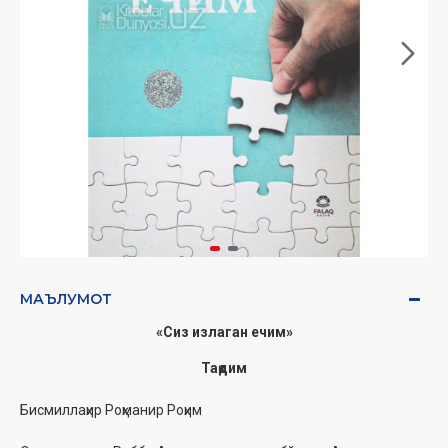
МАЪЛУМОТ
«Сиз излаган ечим»
Тақдим
Бисмиллаҳир Роҳманир Роҳим