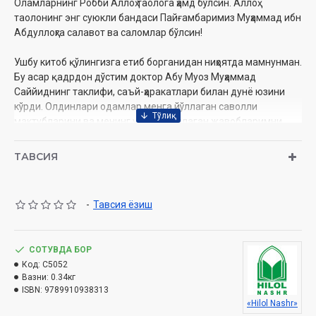
Оламларнинг Робби Аллоҳ таолога ҳамд бўлсин. Аллоҳ
таолонинг энг суюкли бандаси Пайғамбаримиз Муҳаммад ибн
Абдуллоҳга салавот ва саломлар бўлсин!
Ушбу китоб қўлингизга етиб борганидан ниҳоятда мамнунман.
Бу асар қадрдон дўстим доктор Абу Муоз Муҳаммад
Саййиднинг таклифи, саъй-ҳаракатлари билан дунё юзини
кўрди. Олдинлари одамлар менга йўллаган саволли
мактубларини ва менинг уларга йўллаган жавобларимни
Муҳаммад Саййид жамлаб чиқди. Бирма-бир кўздан кечирди,
тартиблаб чиқиб: «Сиз кутган ечим» деб номлади. Аллоҳ
ТАВСИЯ
таоло уни Ўз ҳифзида асрасин, ундан рози бўлсин.
«Сиз кутган ечим» китоби тез-тез сўраладиган ҳаётий,
-
Тавсия ёзиш
фаразий саволларга жавоблар тўплами, дейиш мумкин. Бу
жавоблар манфаат излаганлар учун фойдали қўлланма, ғам
чекканлар учун зарурий малҳамдир. Аллоҳ таолодан сизу биз
СОТУВДА БОР
учун муваффақият, фаровонлик тилайман.
Код:
C5052
Муаллиф
Вазни:
0.34кг
ISBN:
9789910938313
Муаллиф:
Ёсир ибн Бадр Ҳузаймий
«Hilol Nashr»
Таржимон ва изоҳлар муаллифлари:
Абдулбосит