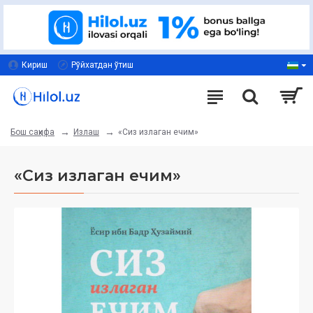
Кириш
Рўйхатдан ўтиш
Излаш
«Сиз излаган ечим»
Бош саҳифа
«Сиз излаган ечим»