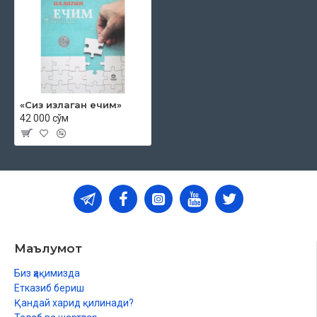
«Сиз излаган ечим»
42 000 сўм
Маълумот
Биз ҳақимизда
Етказиб бериш
Қандай харид қилинади?