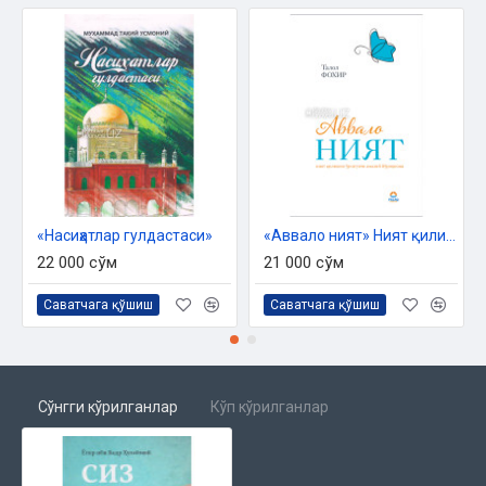
«Насиҳатлар гулдастаси»
«Аввало ният» Ният қилишни ўргатувчи амалий йўриқнома
22 000 сўм
21 000 сўм
Саватчага қўшиш
Саватчага қўшиш
Сўнгги кўрилганлар
Кўп кўрилганлар