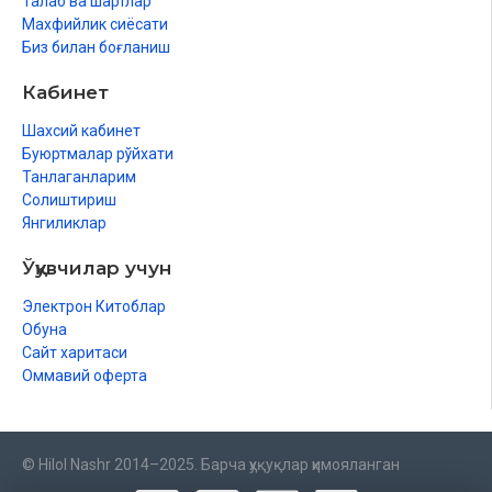
Талаб ва шартлар
Махфийлик сиёсати
Биз билан боғланиш
Кабинет
Шахсий кабинет
Буюртмалар рўйхати
Танлаганларим
Солиштириш
Янгиликлар
Ўқувчилар учун
Электрон Китоблар
Обуна
Сайт харитаси
Оммавий оферта
© Hilol Nashr 2014–2025. Барча ҳуқуқлар ҳимояланган