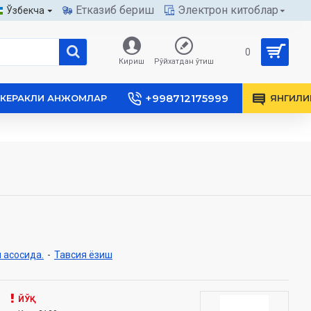
Етказиб бериш
Электрон китоблар
Ўзбекча
0
Кириш
Рўйхатдан ўтиш
+998712175999
КЕРАКЛИ АНЖОМЛАР
ЯНГИЛИ
 асосида.
-
Тавсия ёзиш
ЙЎҚ