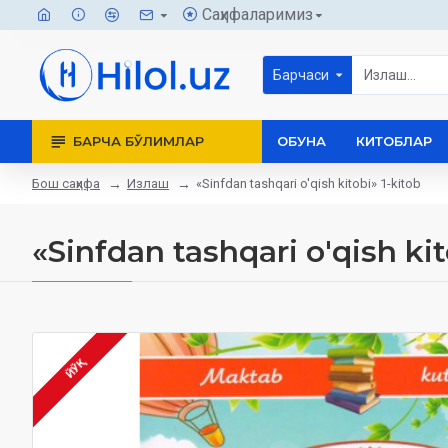
Саҳифаларимиз
Барчаси
БАРЧА БЎЛИМЛАР
ОБУНА
КИТОБЛАР
Бош саҳифа
Излаш
«Sinfdan tashqari o'qish kitobi» 1-kitob
«Sinfdan tashqari o'qish kit
ЙЎҚ