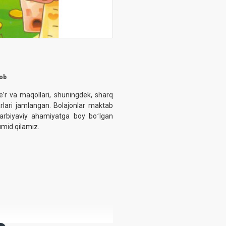
tob
eʼr va maqollari, shuningdek, sharq
rlari jamlangan. Bolajonlar maktab
 tarbiyaviy ahamiyatga boy boʻlgan
umid qilamiz.