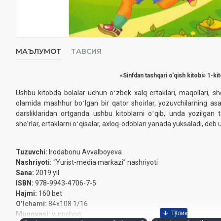
МАЪЛУМОТ
ТАВСИЯ
«Sinfdan tashqari o'qish kitobi» 1-ki
Ushbu kitobda bolalar uchun oʻzbek xalq ertaklari, maqollari, sh
olamida mashhur boʻlgan bir qator shoirlar, yozuvchilarning asa
darsliklaridan ortganda ushbu kitoblarni oʻqib, unda yozilgan
sheʼrlar, ertaklarni oʻqisalar, axloq-odoblari yanada yuksaladi, deb 
Tuzuvchi:
Irodabonu Avvalboyeva
Nashriyoti:
“Yurist-media markazi” nashriyoti
Sana:
2019 yil‎
ISBN:
978-9943-4706-7-5‎
Hajmi:
160 bet‎
O’lchami:
84x108 1/16‎
Muqovasi:
yumshoq