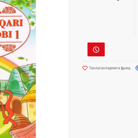
Танлаганларимга қўшиш