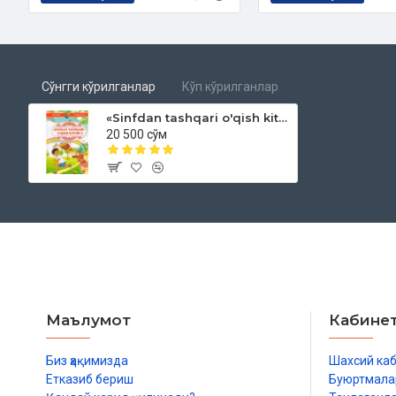
Topishmoqlar
Miltiqboy Xonnazarov.Ona Vatan
Iskandar AbduRahmon O'zbekiston quyoshi
Сўнгги кўрилганлар
Кўп кўрилганлар
Adiba Hamro qizi. Vatan
«Sinfdan tashqari o'qish kitobi» 1-kitob
20 500 сўм
Ulug' va ma'rifatparvar bobokalonlarimiz
Hikmatli so'zlar Alisher Navoiy
Zahiriddin Muhammad Bobur
Rivoyatlar Mirzo Ulug'bek
Imtihon
Маълумот
Кабине
Amir Temur va chumoli.
Miltiqboy Xonnazarov Bobom Alisher
Биз ҳақимизда
Шахсий ка
Етказиб бериш
Буюртмала
AbduRahmon Asadov