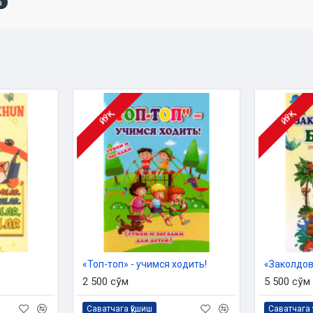
a
ЙЎҚ
ЙЎҚ
«Топ-топ» - учимся ходить!
«Заколдов
2 500 сўм
5 500 сўм
Саватчага қўшиш
Саватчага 