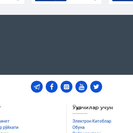
т
Ўқувчилар учун
бинет
Электрон Китоблар
р рўйхати
Обуна