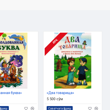
ЙЎҚ
анная буква»
«Два товарища»
5 500 сўм
қўшиш
Саватчага қўшиш