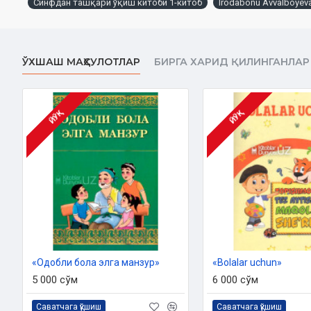
Синфдан ташқари ўқиш китоби 1-китоб
Irodabonu Avvalboyev
Mundarija
ЎХШАШ МАҲСУЛОТЛАР
БИРГА ХАРИД ҚИЛИНГАНЛАР
Aziz Vatan, jonajon Vatan
Ashurali Jo'rayev
ЙЎҚ
ЙЎҚ
Jonu jahonimsan, Vatan!
Salim Ashur
Vatan tushunchasi haqida qo'shiq
Rivoyatlar
Himmat
Sham
«Одобли бола элга манзур»
«Bolalar uchun»
Amir va dehqon
5 000 сўм
6 000 сўм
O'zbek xalq maqollari
Саватчага қўшиш
Саватчага қўшиш