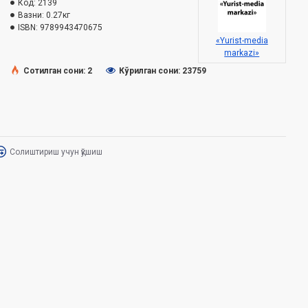
Код:
2139
Вазни:
0.27кг
ISBN:
9789943470675‎
«Yurist-media
markazi»
Сотилган сони: 2
Кўрилган сони: 23759
Солиштириш учун қўшиш