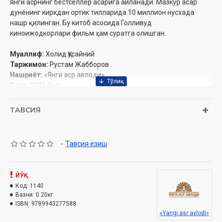
янги асрнинг бестселлер асарига айланади. Мазкур асар
дунëнинг киркдан ортик тилларида 10 миллион нусхада
нашр қилинган. Бу китоб асосида Голливуд
киноижодкорлари фильм ҳам суратга олишган.
Муаллиф:
Холид Ҳусайний
Таржимон:
Рустам Жабборов
Нашриёт:
«Янги аср авлоди»
Сана:
2021 йил
Ҳажми:
208 бет
ISBN:
978-9943-27-758-8
ТАВСИЯ
Ўлчами:
84х108 1/32
Муқоваси:
юмшоқ
-
Тавсия ёзиш
ЙЎҚ
Код:
1140
Вазни:
0.20кг
ISBN:
9789943277588
«Yangi asr avlodi»