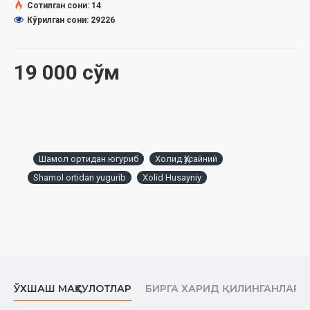
Сотилган сони: 14
Кўрилган сони: 29226
19 000 сўм
Шамол ортидан югуриб
Холид Ҳусайний
Shamol ortidan yugurib
Xolid Husayniy
ЎХШАШ МАҲСУЛОТЛАР
БИРГА ХАРИД ҚИЛИНГАНЛАР