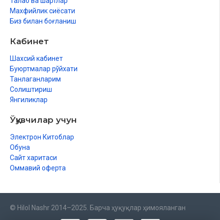
Талаб ва шартлар
Махфийлик сиёсати
Биз билан боғланиш
Кабинет
Шахсий кабинет
Буюртмалар рўйхати
Танлаганларим
Солиштириш
Янгиликлар
Ўқувчилар учун
Электрон Китоблар
Обуна
Сайт харитаси
Оммавий оферта
© Hilol Nashr 2014–2025. Барча ҳуқуқлар ҳимояланган