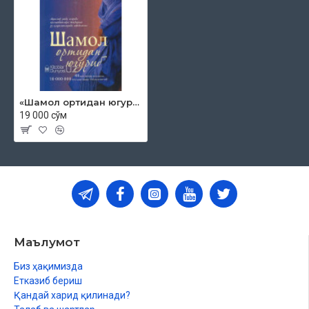
«Шамол ортидан югуриб»
19 000 сўм
Маълумот
Биз ҳақимизда
Етказиб бериш
Қандай харид қилинади?