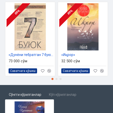
ЙЎҚ
ЙЎҚ
«Дунёни тебратган 7 буюк»
«Иқрор»
73 000 сўм
32 500 сўм
Саватчага қўшиш
Саватчага қўшиш
Сўнгги кўрилганлар
Кўп кўрилганлар