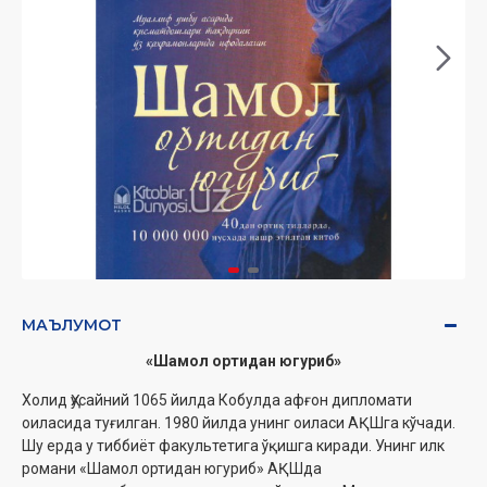
МАЪЛУМОТ
«Шамол ортидан югуриб»
Холид Ҳусайний 1065 йилда Кобулда афғон дипломати
оиласида туғилган. 1980 йилда унинг оиласи АҚШга кўчади.
Шу ерда у тиббиёт факультетига ўқишга киради. Унинг илк
романи «Шамол ортидан югуриб» АҚШда