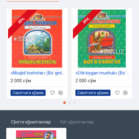
ЙЎҚ
ЙЎҚ
«Muqbil toshotar» (Boʻginlab oʻqiymiz. Oʻzbekcha-ruscha)
«Etik kiygan mushuk» (Boʻginlab oʻqiymiz. Oʻzbekcha-ruscha)
2 000 сўм
2 000 сўм
Саватчага қўшиш
Саватчага қўшиш
Сўнгги кўрилганлар
Кўп кўрилганлар