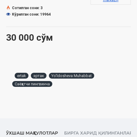
markazi»
Сотилган сони: 3
Кўрилган сони: 19964
30 000 сўм
ertak
эртак
Yo'ldosheva Muhabbat
Саёҳатчи пингвинча
ЎХШАШ МАҲСУЛОТЛАР
БИРГА ХАРИД ҚИЛИНГАНЛАР