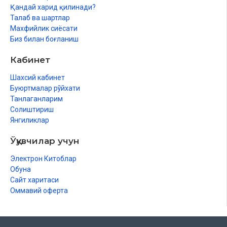
Қандай харид қилинади?
Талаб ва шартлар
Махфийлик сиёсати
Биз билан боғланиш
Кабинет
Шахсий кабинет
Буюртмалар рўйхати
Танлаганларим
Солиштириш
Янгиликлар
Ўқувчилар учун
Электрон Китоблар
Обуна
Сайт харитаси
Оммавий оферта