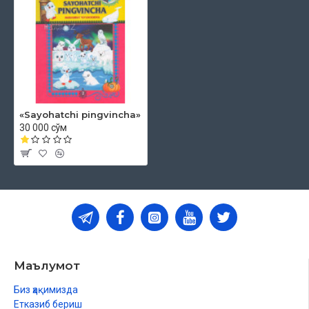
«Sayohatchi pingvincha»
30 000 сўм
Маълумот
Биз ҳақимизда
Етказиб бериш