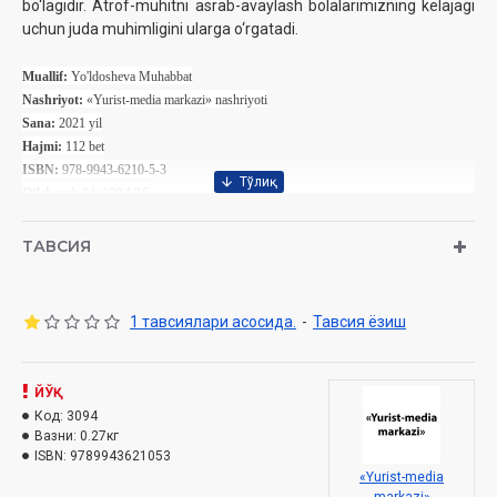
bo‘lagidir. Atrof-muhitni asrab-avaylash bolalarimizning kelajagi
uchun juda muhimligini ularga o‘rgatadi.
Muallif:
Yo'ldosheva Muhabbat
Nashriyot:
«Yurist-media markazi» nashriyoti
Sana:
2021 yil
Hajmi:
112 bet
ISBN:
978-9943-6210-5-3
O‘lchami:
84
x108 1/16
Muqovasi:
qattiq
ТАВСИЯ
1 тавсиялари асосида.
-
Тавсия ёзиш
ЙЎҚ
Код:
3094
Вазни:
0.27кг
ISBN:
9789943621053
«Yurist-media