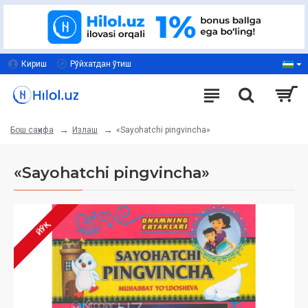
Кириш
Рўйхатдан ўтиш
Излаш
«Sayohatchi pingvincha»
Бош саҳифа
«Sayohatchi pingvincha»
ЙЎҚ