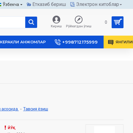
Етказиб бериш
Электрон китоблар
Ўзбекча
0
Кириш
Рўйхатдан ўтиш
+998712175999
КЕРАКЛИ АНЖОМЛАР
ЯНГИЛИ
 асосида.
-
Тавсия ёзиш
ЙЎҚ