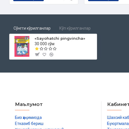
Сўнгги кўрилганлар
Кўп кўрилганлар
«Sayohatchi pingvincha»
30 000 сўм
Маълумот
Кабине
Биз ҳақимизда
Шахсий ка
Етказиб бериш
Буюртмала