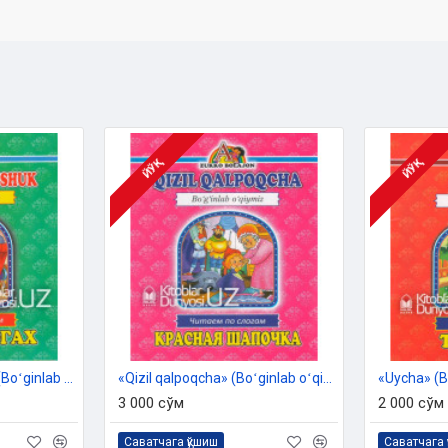
ЙЎҚ
ЙЎҚ
«Etik kiygan mushuk» (Boʻginlab oʻqiymiz. Oʻzbekcha-ruscha)
«Qizil qalpoqcha» (Boʻginlab oʻqiymiz. Oʻzbekcha-ruscha)
3 000 сўм
2 000 сўм
Саватчага қўшиш
Саватчага 