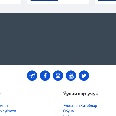
т
Ўқувчилар учун
бинет
Электрон Китоблар
р рўйхати
Обуна