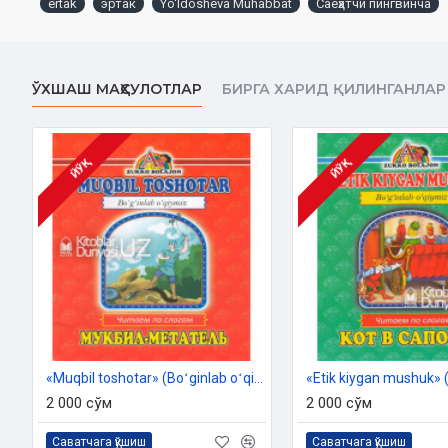
ertak
эртак
Yo'ldosheva Muhabbat
Саёҳатчи пингвинча
ЎХШАШ МАҲСУЛОТЛАР
БИРГА ХАРИД ҚИЛИНГАНЛАР
ЙЎҚ
ЙЎҚ
«Muqbil toshotar» (Boʻginlab oʻqiymiz. Oʻzbekcha-ruscha)
2 000 сўм
2 000 сўм
Саватчага қўшиш
Саватчага қўшиш