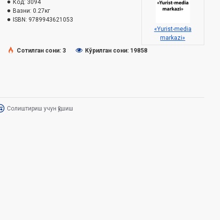
Код:
3094
Вазни:
0.27кг
ISBN:
9789943621053
«Yurist-media
markazi»
Сотилган сони: 3
Кўрилган сони: 19858
Солиштириш учун қўшиш