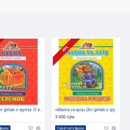
ЙЎҚ
«Uycha» (Boʻginlab oʻqiymiz. Oʻzbekcha-ruscha)
«Masha va ayiq» (Boʻginlab oʻqiymiz. Oʻzbekcha-ruscha)
3 000 сўм
қўшиш
Саватчага қўшиш