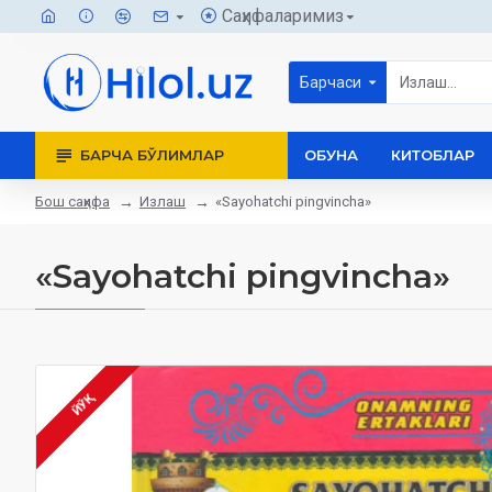
Саҳифаларимиз
Барчаси
БАРЧА БЎЛИМЛАР
ОБУНА
КИТОБЛАР
Бош саҳифа
Излаш
«Sayohatchi pingvincha»
«Sayohatchi pingvincha»
ЙЎҚ