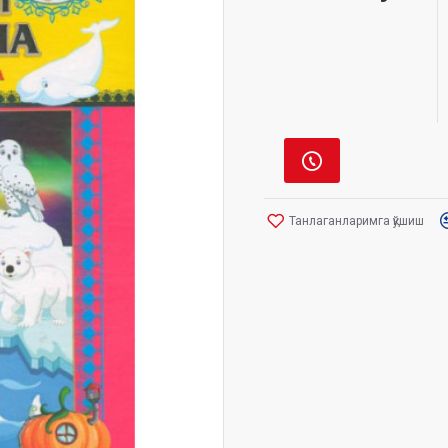
Танлаганларимга қўшиш