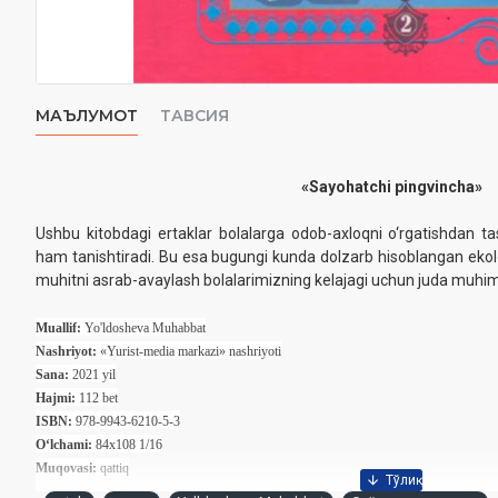
МАЪЛУМОТ
ТАВСИЯ
«Sayohatchi pingvincha»
Ushbu kitobdagi ertaklar bolalarga odob-axloqni o‘rgatishdan tash
ham tanishtiradi. Bu esa bugungi kunda dolzarb hisoblangan ekologi
muhitni asrab-avaylash bolalarimizning kelajagi uchun juda muhimli
Muallif:
Yo'ldosheva Muhabbat
Nashriyot:
«Yurist-media markazi» nashriyoti
Sana:
2021 yil
Hajmi:
112 bet
ISBN:
978-9943-6210-5-3
O‘lchami:
84
x108 1/16
Muqovasi:
qattiq