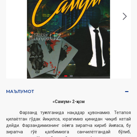
МАЪЛУМОТ
«Самум» 2-қисм
Фарзанд туғилганида нақадар қувонамиз. Тетапоя
қилаётган гўдак йиқилса, юрагимиз қинидан чиқиб кетай
дейди. Фарзандимизнинг оёғига зирапча кириб йиғласа, бу
зирапча гўё қалбимизга санчилётгандай бўлиб,