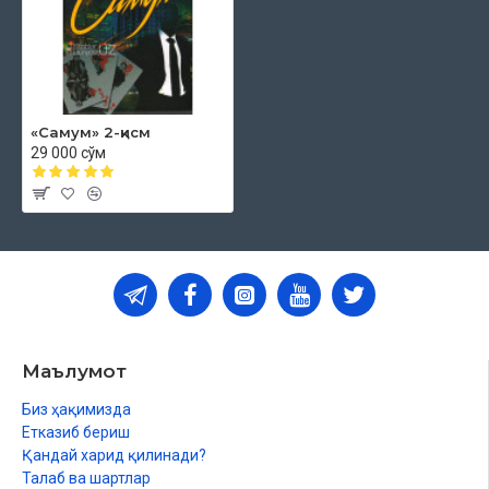
«Самум» 2-қисм
29 000 сўм
Маълумот
Биз ҳақимизда
Етказиб бериш
Қандай харид қилинади?
Талаб ва шартлар