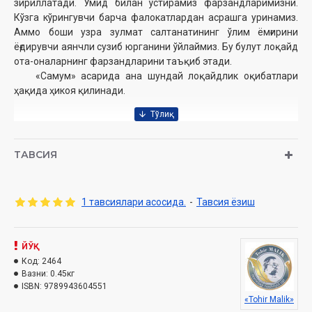
зириллатади. Умид билан ўстирамиз фарзандларимизни.
Кўзга кўрингувчи барча фалокатлардан асрашга уринамиз.
Аммо боши узра зулмат салтанатининг ўлим ёмғирини
ёғдирувчи аянчли сузиб юрганини ўйлаймиз. Бу булут лоқайд
ота-оналарнинг фарзандларини таъқиб этади.
«Самум» асарида ана шундай лоқайдлик оқибатлари
ҳақида ҳикоя қилинади.
Муаллиф:
Тоҳир Малик
ТАВСИЯ
Номи:
«Самум» 2-қисм
Нашриёт
: «Тоҳир Малик» номидаги нашриёт уйи
Сана:
2020 йил
Ҳажми:
352 бет
1 тавсиялари асосида.
-
Тавсия ёзиш
ISBN:
978-9943-6045-5-1
Ўлчами:
60×84 1/16
Муқоваси:
қаттиқ
ЙЎҚ
Код:
2464
Вазни:
0.45кг
ISBN:
9789943604551
«Tohir Malik»