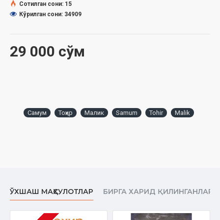
Сотилган сони: 15
Кўрилган сони: 34909
29 000 сўм
Самум
Тоҳир
Малик
Samum
Tohir
Malik
ЎХШАШ МАҲСУЛОТЛАР
БИРГА ХАРИД ҚИЛИНГАНЛАР