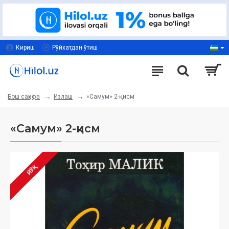
Кириш
Рўйхатдан ўтиш
Излаш
«Самум» 2-қисм
Бош саҳифа
«Самум» 2-қисм
ЙЎҚ