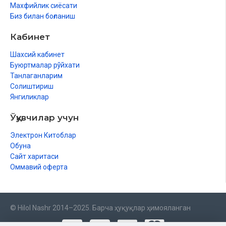
Махфийлик сиёсати
Биз билан боғланиш
Кабинет
Шахсий кабинет
Буюртмалар рўйхати
Танлаганларим
Солиштириш
Янгиликлар
Ўқувчилар учун
Электрон Китоблар
Обуна
Сайт харитаси
Оммавий оферта
© Hilol Nashr 2014–2025. Барча ҳуқуқлар ҳимояланган