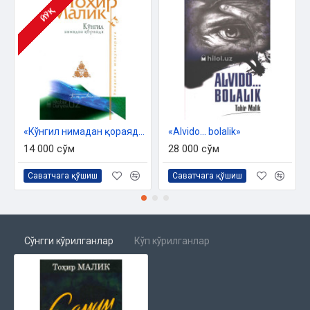
ЙЎҚ
«Кўнгил нимадан қораяди?»
«Alvido... bolalik»
14 000 сўм
28 000 сўм
Саватчага қўшиш
Саватчага қўшиш
Сўнгги кўрилганлар
Кўп кўрилганлар