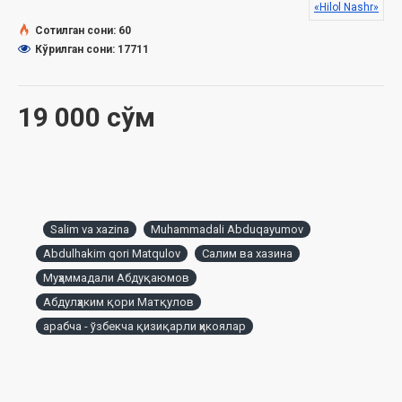
إِسْتَمِعُ النَّصِيحَةَ - Nasihatga quloq sol!
«Hilol Nashr»
إِفْعَلِ الْخَيْرُ دَائِمًا - Doimo yaxshilik qil!
Сотилган сони: 60
أَصْدِقَاءُ النَّحْلِ - Asalarining do'stlari
Кўрилган сони: 17711
الأَسَدُ الْمَلِكُ - Podshoh sher
قُنْقُذْ تَحْتَ التَّمْرِينِ - Mashg'ulotdagi kiri
دَوْرِي فِي الحَيَاةِ - Sog'in sigir
19 000 сўм
مَحْمُودٌ وَالرَّجُلُ الْعَجُوزُ - Mahmud va qariya
Bo'yash uchun rasmlar
Salim va xazina
Muhammadali Abduqayumov
Abdulhakim qori Matqulov
Салим ва хазина
Муҳаммадали Абдуқаюмов
Абдулҳаким қори Матқулов
арабча - ўзбекча қизиқарли ҳикоялар