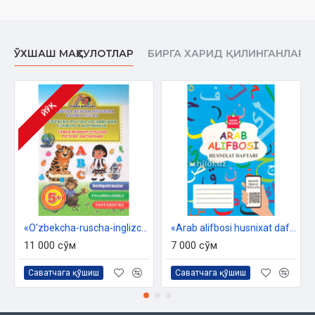
ЎХШАШ МАҲСУЛОТЛАР
БИРГА ХАРИД ҚИЛИНГАНЛАР
ЙЎҚ
«O'zbekcha-ruscha-inglizcha rasmli lug'at»
«Arab alifbosi husnixat daftari»
11 000 сўм
7 000 сўм
Саватчага қўшиш
Саватчага қўшиш