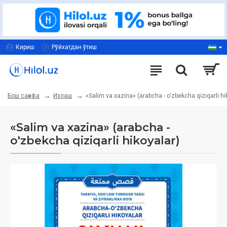
Кириш
Рўйхатдан ўтиш
Излаш
«Salim va xazina» (arabcha - o'zbekcha qiziqarli hi
Бош саҳифа
«Salim va xazina» (arabcha -
o'zbekcha qiziqarli hikoyalar)