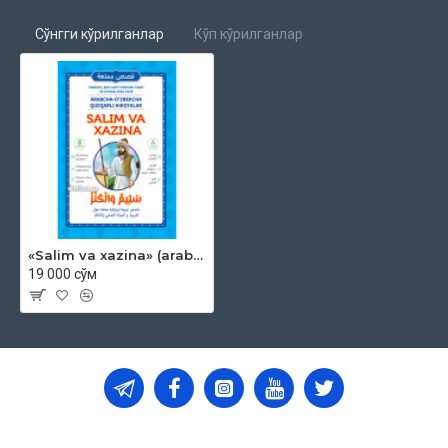
Сўнгги кўрилганлар
Кўп кўрилганлар
«Salim va xazina» (arabcha - o'zbekcha qiziqarli hikoyalar)
19 000 сўм