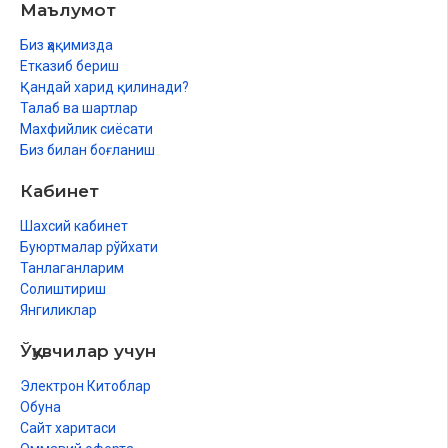
Маълумот
Биз ҳақимизда
Етказиб бериш
Қандай харид қилинади?
Талаб ва шартлар
Махфийлик сиёсати
Биз билан боғланиш
Кабинет
Шахсий кабинет
Буюртмалар рўйхати
Танлаганларим
Солиштириш
Янгиликлар
Ўқувчилар учун
Электрон Китоблар
Обуна
Сайт харитаси