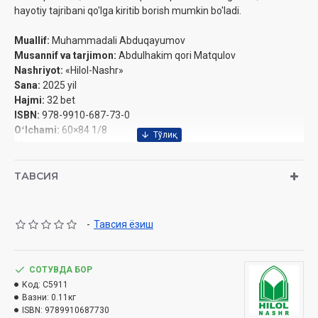
hayotiy tajribani qo'lga kiritib borish mumkin bo'ladi.
Muallif:
Muhammadali Abduqayumov
Musannif va tarjimon:
Abdulhakim qori Matqulov
Nashriyot:
«Hilol-Nashr»
Sana:
2025 yil
Hajmi:
32 bet
ISBN:
978-9910-687-73-0
Oʻlchami:
60×84 1/8
Muqovasi:
yumshoq
Mazkur qo'llanma O'zbekiston Respublikasi Din ishlari
ТАВСИЯ
bo'yicha qo'mitasining 2025-yil 16-yanvardagi 02-07/266
sonli xulosasiga ko'ra diniy mazmundagi materiallar
turkumiga kirmaydi.
-
Тавсия ёзиш
موضوعات - MUNDARIJA
СОТУВДА БОР
Код:
C5911
مُقَدِّمَةٌ - Muqaddima
Вазни:
0.11кг
دِيكٌ ذَكِيٌّ فِي الْمَزْرَعَةِ - Ekinzordagi aqlli xo'roz
ISBN:
9789910687730