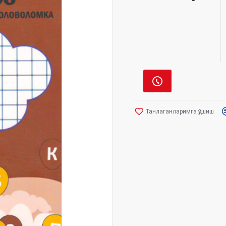
Танлаганларимга қўшиш