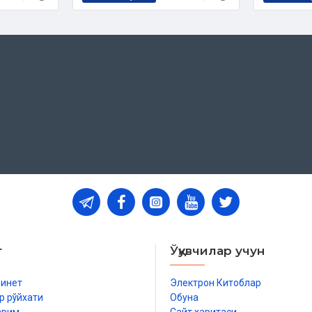
т
Ўқувчилар учун
бинет
Электрон Китоблар
р рўйхати
Обуна