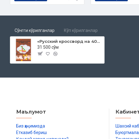
Сўнгги кўрилганлар
Кўп кўрилганлар
«Русский кроссворд на 400 слов + скрытая головоломка»
31 500 сўм
Маълумот
Кабине
Биз ҳақимизда
Шахсий ка
Етказиб бериш
Буюртмала