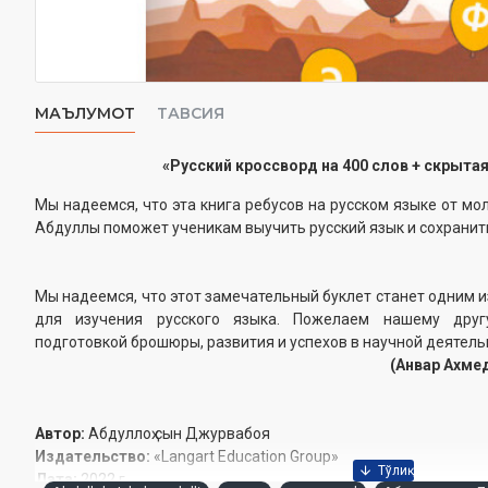
МАЪЛУМОТ
ТАВСИЯ
«Русский кроссворд на 400 слов + скрыта
Мы надеемся, что эта книга ребусов на русском языке от мо
Абдуллы поможет ученикам выучить русский язык и сохранит
Мы надеемся, что этот замечательный буклет станет одним и
для изучения русского языка. Пожелаем нашему друг
подготовкой брошюры, развития и успехов в научной деятель
(Анвар Ахмед
Автор:
Абдуллоҳ сын Джурвабоя
Издательство:
«Langart Education Group»
Дата:
2022 г.