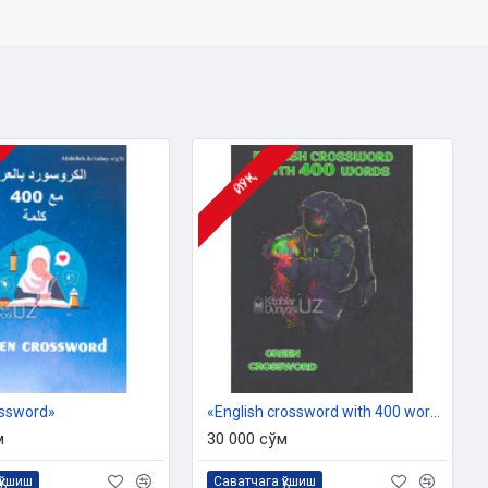
ЙЎҚ
ossword»
«English crossword with 400 words»
м
30 000 сўм
қўшиш
Саватчага қўшиш