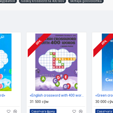
Джурвабоя
russkiy krossvord na 400 slov
skritaya golovolomka
ЙЎҚ
ЙЎҚ
ord»
«English crossword with 400 words + hidden puzzle»
«Green cr
31 500 сўм
30 000 сў
Саватчага қўшиш
Саватчага 