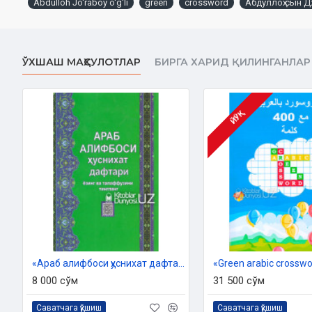
Abdulloh Jo'raboy o'g'li
green
crossword
Абдуллоҳ сын 
Объем:
54 страницы.
Размер:
60x84 1/8
Обложка:
мягкая
ЎХШАШ МАҲСУЛОТЛАР
БИРГА ХАРИД ҚИЛИНГАНЛАР
ЙЎҚ
«Араб алифбоси ҳуснихат дафтари»
«Green arabic crossw
8 000 сўм
31 500 сўм
Саватчага қўшиш
Саватчага қўшиш