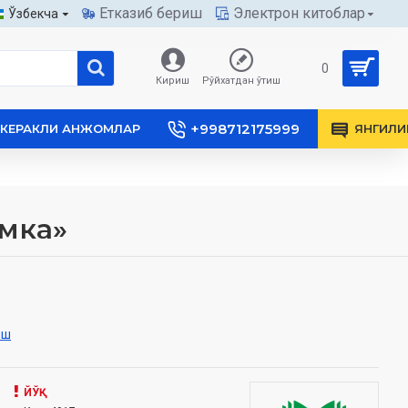
Етказиб бериш
Электрон китоблар
Ўзбекча
0
Кириш
Рўйхатдан ўтиш
+998712175999
КЕРАКЛИ АНЖОМЛАР
ЯНГИЛИ
омка»
иш
ЙЎҚ