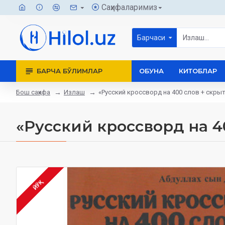
Саҳифаларимиз
Барчаси
БАРЧА БЎЛИМЛАР
ОБУНА
КИТОБЛАР
Бош саҳифа
Излаш
«Русский кроссворд на 400 слов + скры
«Русский кроссворд на 4
ЙЎҚ