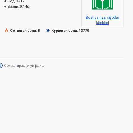
Код:
4917
Вазни:
0.14кг
Boshqa nashriyotlar
kitoblari
Сотилган сони: 8
Кўрилган сони: 13770
Солиштириш учун қўшиш