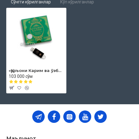
Сўнгги кўрилганлар
Кўп кўрилганлар
«Қуръони Карим ва ўзбек тилидаги маънолар таржимаси» аудиоси (usb-flash)
103 000 сўм
Маълумот