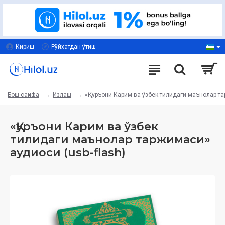
Кириш
Рўйхатдан ўтиш
Излаш
«Қуръони Карим ва ўзбек тилидаги маънолар та
Бош саҳифа
«Қуръони Карим ва ўзбек
тилидаги маънолар таржимаси»
аудиоси (usb-flash)