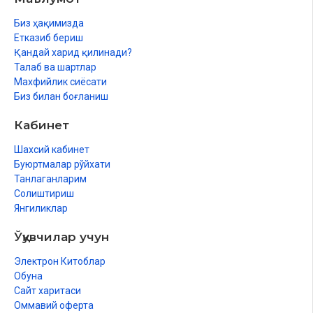
Биз ҳақимизда
Етказиб бериш
Қандай харид қилинади?
Талаб ва шартлар
Махфийлик сиёсати
Биз билан боғланиш
Кабинет
Шахсий кабинет
Буюртмалар рўйхати
Танлаганларим
Солиштириш
Янгиликлар
Ўқувчилар учун
Электрон Китоблар
Обуна
Сайт харитаси
Оммавий оферта