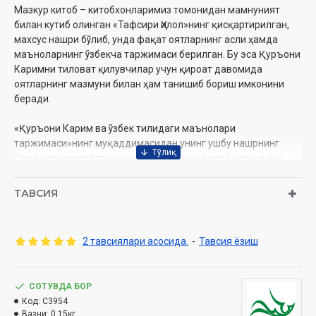
Мазкур китоб – китобхонларимиз томонидан мамнуният
билан кутиб олинган «Тафсири Ҳилол»нинг қисқартирилган,
махсус нашри бўлиб, унда фақат оятларнинг асли ҳамда
маъноларнинг ўзбекча таржимаси берилган. Бу эса Қуръони
Каримни тиловат қилувчилар учун қироат давомида
оятларнинг мазмуни билан ҳам танишиб бориш имконини
беради.
«Қуръони Карим ва ўзбек тилидаги маънолари
таржимаси»нинг муқаддимасидан унинг ушбу нашрнинг
ўзига хос хусусиятлари ҳақида кенг маълумот олишингиз
мумкин.
ТАВСИЯ
Шайх Муҳаммад Содиқ Муҳаммад Юсуф
Муаллиф:
Нашриёт:
«Hilol media» МЧЖ
2 тавсиялари асосида.
-
Тавсия ёзиш
Сана:
2023 йил
СОТУВДА БОР
Код:
C3954
Вазни:
0.15кг