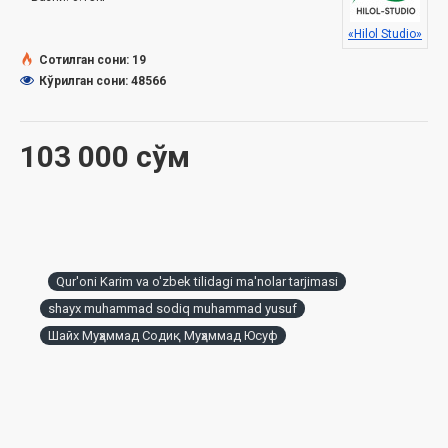
«Hilol Studio»
Сотилган сони: 19
Кўрилган сони: 48566
103 000 сўм
Qur'oni Karim va o'zbek tilidagi ma'nolar tarjimasi
shayx muhammad sodiq muhammad yusuf
Шайх Муҳаммад Содиқ Муҳаммад Юсуф