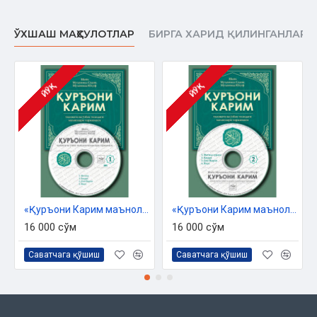
ЎХШАШ МАҲСУЛОТЛАР
БИРГА ХАРИД ҚИЛИНГАНЛАР
ЙЎҚ
ЙЎҚ
«Қуръони Карим маъноларининг ўзбекча таржимаси» 1-диск (Мp-3)
«Қуръони Карим маъноларининг ўзбекча таржимаси» 2-диск (Мp-3)
16 000 сўм
16 000 сўм
Саватчага қўшиш
Саватчага қўшиш