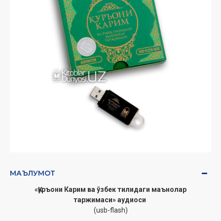
МАЪЛУМОТ
«Қуръони Карим ва ўзбек тилидаги маънолар
таржимаси» аудиоси
(usb-flash)