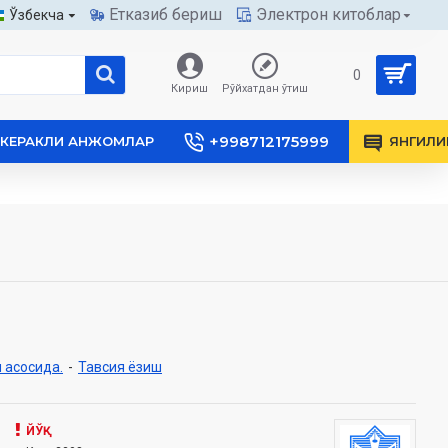
Етказиб бериш
Электрон китоблар
Ўзбекча
0
Кириш
Рўйхатдан ўтиш
+998712175999
КЕРАКЛИ АНЖОМЛАР
ЯНГИЛИ
 асосида.
-
Тавсия ёзиш
ЙЎҚ