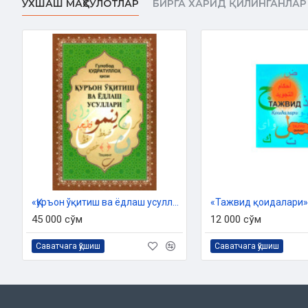
ЎХШАШ МАҲСУЛОТЛАР
БИРГА ХАРИД ҚИЛИНГАНЛАР
Сана:
2020 йил
ISBN:
978-9943-5995-1-2
Ўлчами:
60×90 1/16 ‎
Муқоваси:
қаттиқ
«Қуръон ўқитиш ва ёдлаш усуллари»
«Тажвид қоидалари‎»
45 000 сўм
12 000 сўм
Саватчага қўшиш
Саватчага қўшиш