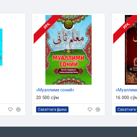
ЙЎҚ
ЙЎҚ
«Муаллими соний»
20 500 сўм
16 000 сў
Саватчага қўшиш
Саватчага 