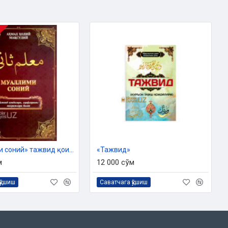
«Муаллими соний» тажвид қоидалари, ҳарфларнинг махражлари билан
«Тажвид»
м
12 000 сўм
қўшиш
Саватчага қўшиш