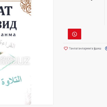
Танлаганларимга қўшиш