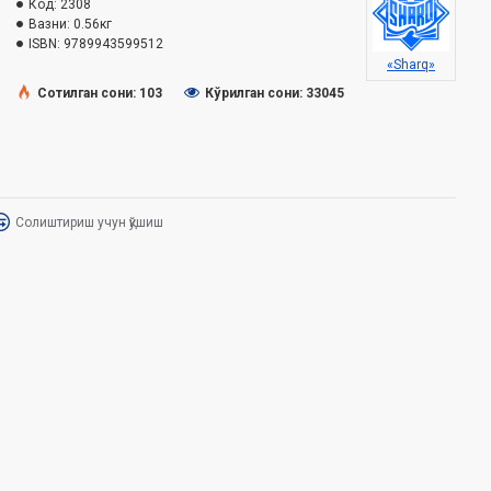
Код:
2308
Вазни:
0.56кг
ISBN:
9789943599512
«Sharq»
Сотилган сони: 103
Кўрилган сони: 33045
Солиштириш учун қўшиш