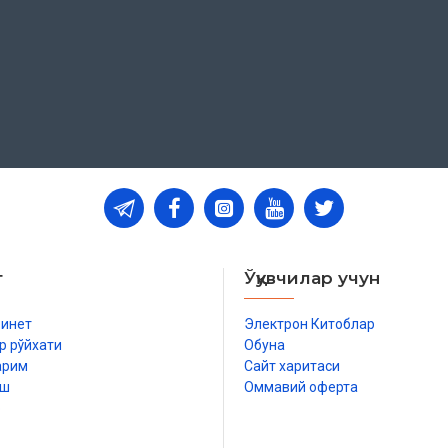
т
Ўқувчилар учун
бинет
Электрон Китоблар
р рўйхати
Обуна
арим
Сайт харитаси
иш
Оммавий оферта
р