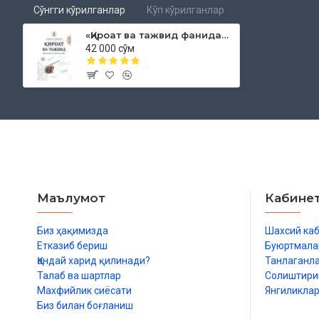
Сўнгги кўрилганлар
Кўп кўрилганлар
«Қироат ва тажвид фанидан қўлланма»
42 000 сўм
Маълумот
Кабине
Биз ҳақимизда
Шахсий ка
Етказиб бериш
Буюртмала
Қандай харид қилинади?
Танлаганл
Талаб ва шартлар
Солиштир
Махфийлик сиёсати
Янгиликла
Биз билан боғланиш