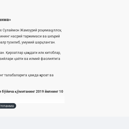
анма»
айх Сулаймон Жамзурий роҳимаҳуллоҳ
сининг насрий таржимаси ва шеърий
оалр тузилиб, умумий шарҳланган.
н. Қироатлар ҳақидаги илк китоблар,
ровийлари ҳаёти ва илмий фаолиятига
г талабаларига ҳамда қироат ва
 бўйича қўмитанинг 2019 йилнинг 10
ўлланма