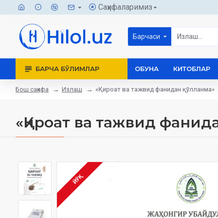
Саҳифаларимиз
Барчаси
БАРЧА БЎЛИМЛАР
ОБУНА
КИТОБЛАР
Бош саҳифа
Излаш
«Қироат ва тажвид фанидан қўлланма»
«Қироат ва тажвид фанид
ЙЎҚ