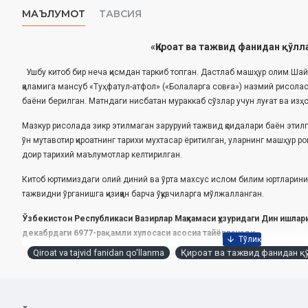
МАЪЛУМОТ
ТАВСИЯ
«Қироат ва тажвид фанидан қўлл
Ушбу китоб бир неча қисмдан таркиб топган. Дастлаб машҳур олим Ш
қаламига мансуб «Туҳфатул-атфол» («Болаларга совға») назмий рисола
баёни берилган. Матндаги нисбатан мураккаб сўзлар учун луғат ва изҳ
Мазкур рисолада зикр этилмаган заруруий тажвид қоидалари баён этилга
ўн мутавотир қироатнинг тарихи мухтасар ёритилган, уларнинг машҳур 
доир тарихий маълумотлар келтирилган.
Китоб юртимиздаги олий диний ва ўрта махсус ислом билим юртларинин
тажвидни ўрганишга қизиққан барча ўқувчиларга мўлжалланган.
Ўзбекистон Республикаси Вазирлар Маҳкамаси ҳузуридаги Дин ишлари
декабрдаги 6977-рақамли хулосаси асосиа тайёрланади
Qiroat va tajvid fanidan qo'llanma
Қироат ва тажвид фанидан қ
Муаллиф:
Жаҳонгир Убайдуллоҳ
Номи:
«Қироат ва тажвид фанидан қўлланма»
Нашриёт:
«Sharq»
Ҳажми:
400 бет‎