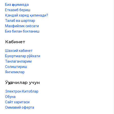
Биз ҳақимизда
Етказиб бериш
Қандай харид қилинади?
Талаб ва шартлар
Махфийлик сиёсати
Биз билан боғланиш
Кабинет
Шахсий кабинет
Буюртмалар рўйхати
Танлаганларим
Солиштириш
Янгиликлар
Ўқувчилар учун
Электрон Китоблар
Обуна
Сайт харитаси
Оммавий оферта