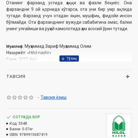
Отанинг фарзанд устида ҳаққи ва фазли беқиёс. Она
фарзандни 9 ой қорнида кўтарса, ота уни бир умр ақлида
тутади. Фарзанд учун отадан яқин, мушфиқ, фидойи инсон
бўлмайди. Ота фарзанднинг вужуди сабабигина эмас, балки
унинг улғайиши ва руҳий камолотида ҳам асосий ўрин тутади.
Муҳаммад Зариф Муҳаммад Олим
Муаллиф
:
Нашриёт
: «Hilol nashr»
Сана
: 2025 йил
Ҳажми
: 64 бет
ISBN
: 978-9910-687-41-9
ТАВСИЯ
Ўлчами
: 84x108 1/32
Муқоваси:
юмшоқ
-
Тавсия ёзиш
Ўзбекистон Республикаси Дин ишлари бўйича
қўмитасининг 2025 йил 16 январдаги 02-07/296-рақамли
хулосаси асосида тайёрланди.
СОТУВДА БОР
Код:
5548
Вазни:
0.07кг
ISBN:
9789910687419
Мундарижа