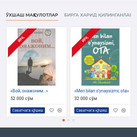
ЎХШАШ МАҲСУЛОТЛАР
БИРГА ХАРИД ҚИЛИНГАНЛАР
ЙЎҚ
ЙЎҚ
«Вой, онажоним...»
«Men bilan o'ynaysizmi, ota»
52 000 сўм
32 000 сўм
Саватчага қўшиш
Саватчага қўшиш