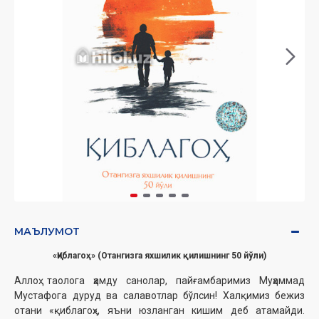
МАЪЛУМОТ
«Қиблагоҳ» (Отангизга яхшилик қилишнинг 50 йўли)
Аллоҳ таолога ҳамду санолар, пайғамбаримиз Муҳаммад
Мустафога дуруд ва салавотлар бўлсин! Халқимиз бежиз
отани «қиблагоҳ», яъни юзланган кишим деб атамайди.