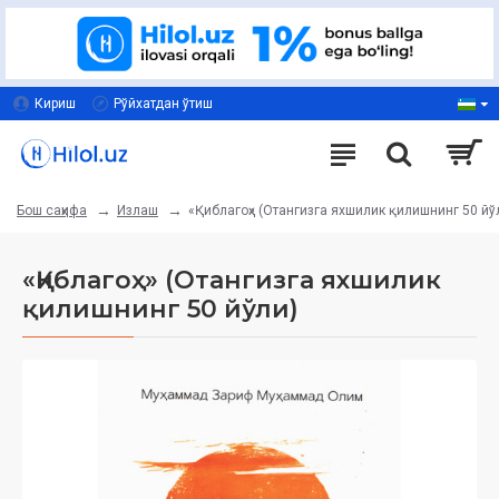
Кириш
Рўйхатдан ўтиш
Излаш
«Қиблагоҳ» (Отангизга яхшилик қилишнинг 50 йў
Бош саҳифа
«Қиблагоҳ» (Отангизга яхшилик
қилишнинг 50 йўли)