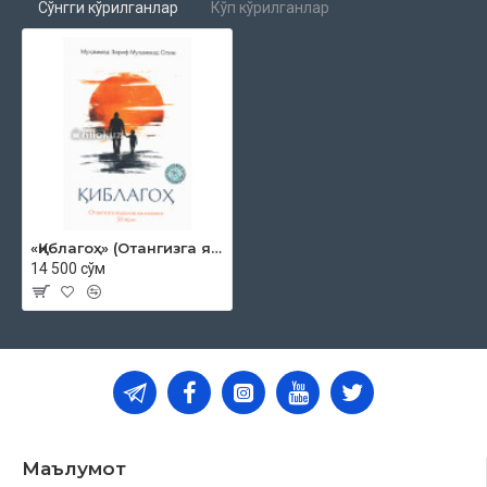
Сўнгги кўрилганлар
Кўп кўрилганлар
«Қиблагоҳ» (Отангизга яхшилик қилишнинг 50 йўли)
14 500 сўм
Маълумот