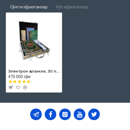
Сўнгги кўрилганлар
Кўп кўрилганлар
Электрон қаламли, 30 пораси алоҳида қилинган, тажвидли Қуръони Карим
470 000 сўм