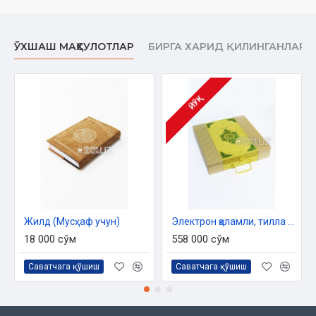
ЎХШАШ МАҲСУЛОТЛАР
БИРГА ХАРИД ҚИЛИНГАНЛАР
ЙЎҚ
Жилд (Мусҳаф учун)
Электрон қаламли, тилла ранг, Қуръони Карим (тажвидли)
18 000 сўм
558 000 сўм
Саватчага қўшиш
Саватчага қўшиш