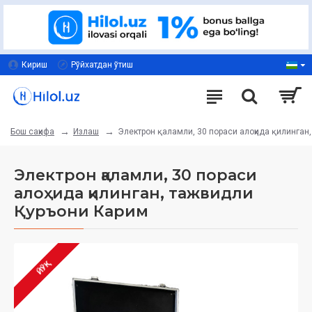
Кириш
Рўйхатдан ўтиш
Излаш
Электрон қаламли, 30 пораси алоҳида қилинган
Бош саҳифа
Электрон қаламли, 30 пораси
алоҳида қилинган, тажвидли
Қуръони Карим
ЙЎҚ