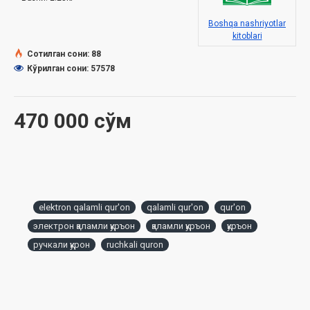
Электрон қаламли Қуръони Карим китобидан фойдаланиш
қўлланмаси
Boshqa nashriyotlar
kitoblari
Сотилган сони: 88
Кўрилган сони: 57578
470 000 сўм
elektron qalamli qur'on
qalamli qur'on
qur'on
электрон қаламли қуръон
қаламли қуръон
қуръон
ручкали қурон
ruchkali quron