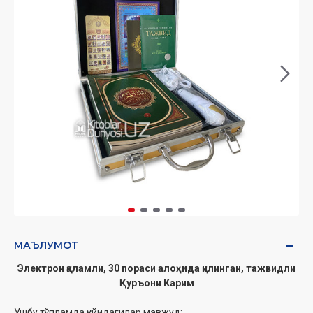
МАЪЛУМОТ
Электрон қаламли, 30 пораси алоҳида қилинган, тажвидли
Қуръони Карим
Ушбу тўпламда қуйидагилар мавжуд: