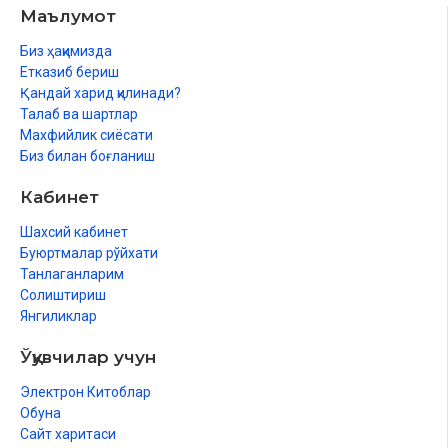
Маълумот
Биз ҳақимизда
Етказиб бериш
Қандай харид қилинади?
Талаб ва шартлар
Махфийлик сиёсати
Биз билан боғланиш
Кабинет
Шахсий кабинет
Буюртмалар рўйхати
Танлаганларим
Солиштириш
Янгиликлар
Ўқувчилар учун
Электрон Китоблар
Обуна
Сайт харитаси