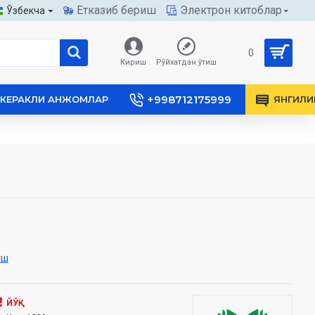
Етказиб бериш
Электрон китоблар
Ўзбекча
0
Кириш
Рўйхатдан ўтиш
+998712175999
КЕРАКЛИ АНЖОМЛАР
ЯНГИЛИ
иш
ЙЎҚ