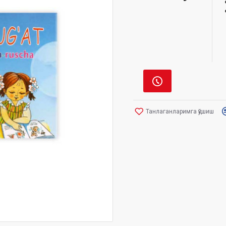
Танлаганларимга қўшиш