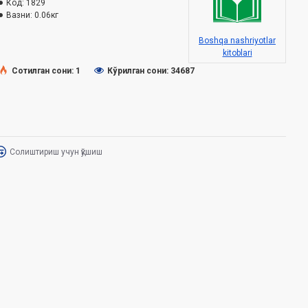
Код:
1829
Вазни:
0.06кг
Boshqa nashriyotlar
kitoblari
Сотилган сони: 1
Кўрилган сони: 34687
Солиштириш учун қўшиш