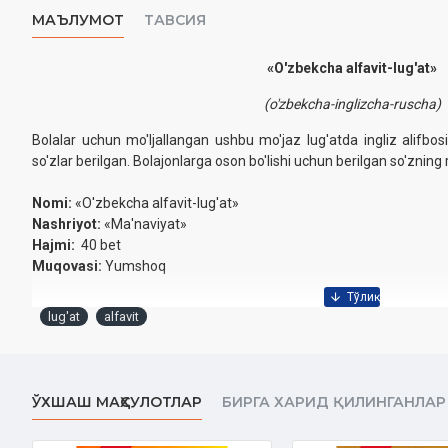
МАЪЛУМОТ
ТАВСИЯ
«O'zbekcha alfavit-lug'at»
(o'zbekcha-
inglizcha
-ruscha)
Bolalar uchun mo'ljallangan ushbu mo'jaz lug'atda ingliz alifbosin
so'zlar berilgan. Bolajonlarga oson bo'lishi uchun berilgan so'zning
Nomi:
«O'zbekcha alfavit-lug'at»
Nashriyot:
«Ma'naviyat»
Hajmi:
40 bet
Muqovasi:
Yumshoq
lug'at
alfavit
ЎХШАШ МАҲСУЛОТЛАР
БИРГА ХАРИД ҚИЛИНГАНЛАР