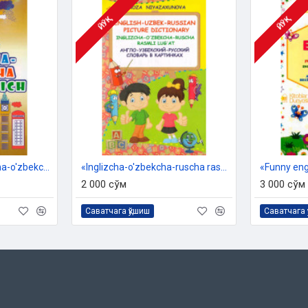
ЙЎҚ
ЙЎҚ
«Bolalar uchun inglizcha-o'zbekcha so'zlashgich»
«Inglizcha-o'zbekcha-ruscha rasmli lug'at»
«Funny eng
2 000 сўм
3 000 сўм
Саватчага қўшиш
Саватчага 