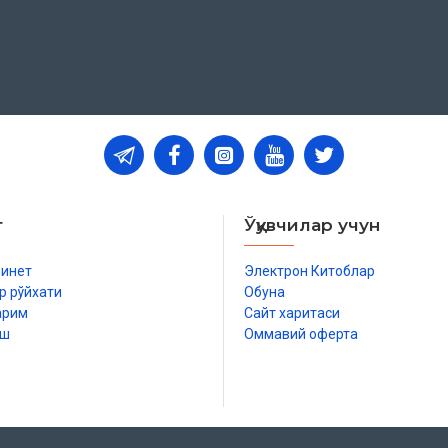
т
Ўқувчилар учун
бинет
Электрон Китоблар
р рўйхати
Обуна
арим
Сайт харитаси
иш
Оммавий оферта
р