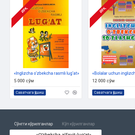
ЙЎҚ
ЙЎҚ
«Inglizcha o‘zbekcha rasmli lug‘at»
5 000 сўм
12 000 сўм
Саватчага қўшиш
Саватчага қўшиш
Сўнгги кўрилганлар
Кўп кўрилганлар
«O'zbekcha alfavit-lug'at»