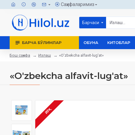
Саҳифаларимиз
Барчаси
БАРЧА БЎЛИМЛАР
ОБУНА
КИТОБЛАР
Бош саҳифа
Излаш
«O'zbekcha alfavit-lug'at»
«O'zbekcha alfavit-lug'at»
ЙЎҚ