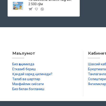
2 500 сўм
Маълумот
Кабине
Биз ҳақимизда
Шахсий ка
Етказиб бериш
Буюртмала
Қандай харид қилинади?
Танлаганл
Талаб ва шартлар
Солиштир
Махфийлик сиёсати
Янгиликла
Биз билан боғланиш