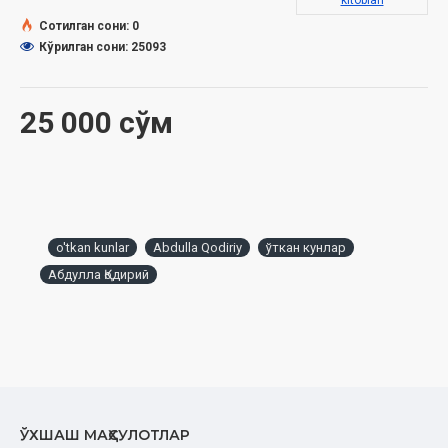
kitoblari
Сотилган сони: 0
Кўрилган сони: 25093
25 000 сўм
o'tkan kunlar
Abdulla Qodiriy
ўткан кунлар
Абдулла Қодирий
ЎХШАШ МАҲСУЛОТЛАР