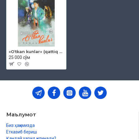
«O‘tkan kunlar» (qattiq muqova)
25 000 сўм
Маълумот
Биз ҳақимизда
Етказиб бериш
Қандай харид қилинади?