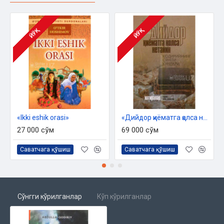
ЙЎҚ
ЙЎҚ
«Ikki eshik orasi»
«Дийдор қиёматга қолса нетайин» (Қодирийнинг сўнгги кунлари)
27 000 сўм
69 000 сўм
Саватчага қўшиш
Саватчага қўшиш
Сўнгги кўрилганлар
Кўп кўрилганлар