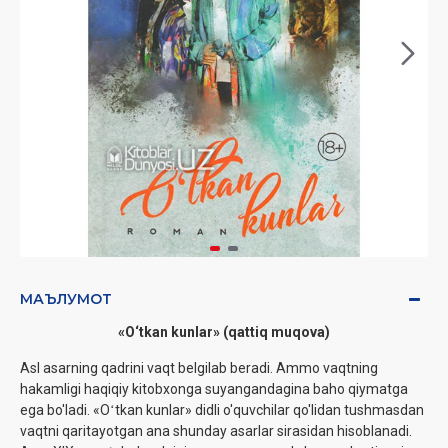
МАЪЛУМОТ
«O‘tkan kunlar» (qattiq muqova)
Asl asarning qadrini vaqt belgilab beradi. Ammo vaqtning
hakamligi haqiqiy kitobxonga suyangandagina baho qiymatga
ega bo'ladi. «Oʻtkan kunlar» didli o'quvchilar qo'lidan tushmasdan
vaqtni qaritayotgan ana shunday asarlar sirasidan hisoblanadi.