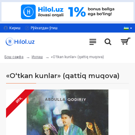
Кириш
Рўйхатдан ўтиш
Излаш
«O‘tkan kunlar» (qattiq muqova)
Бош саҳифа
«O‘tkan kunlar» (qattiq muqova)
ЙЎҚ