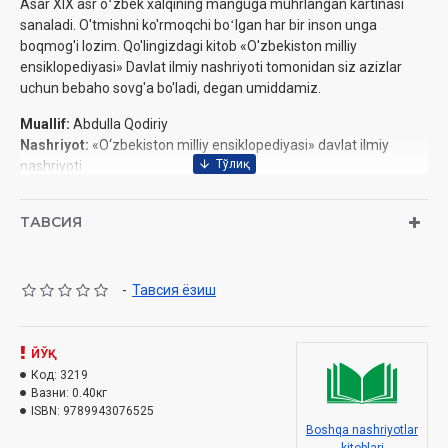
Asar XIX asr oʻzbek xalqining manguga muhrlangan kartinasi
sanaladi. O'tmishni ko'rmoqchi boʻlgan har bir inson unga
boqmog'i lozim. Qo'lingizdagi kitob «O'zbekiston milliy
ensiklopediyasi» Davlat ilmiy nashriyoti tomonidan siz azizlar
uchun bebaho sovg'a bo'ladi, degan umiddamiz.
Muallif:
Abdulla Qodiriy
Nashriyot:
«O‘zbekiston milliy ensiklopediyasi» davlat ilmiy
nashriyoti
Sana:
2018-yil
Hajmi:
416 bet
ТАВСИЯ
ISBN:
978-9943-07-652-5
O'lchami:
84x108 1/32
Muqovasi:
qattiq
-
Тавсия ёзиш
ЙЎҚ
Код:
3219
Вазни:
0.40кг
ISBN:
9789943076525
Boshqa nashriyotlar