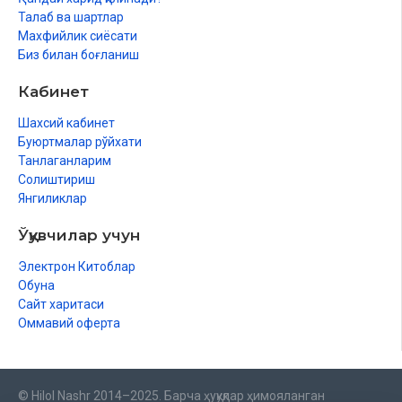
Талаб ва шартлар
Махфийлик сиёсати
Биз билан боғланиш
Кабинет
Шахсий кабинет
Буюртмалар рўйхати
Танлаганларим
Солиштириш
Янгиликлар
Ўқувчилар учун
Электрон Китоблар
Обуна
Сайт харитаси
Оммавий оферта
© Hilol Nashr 2014–2025. Барча ҳуқуқлар ҳимояланган