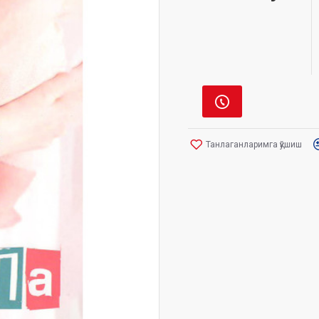
Танлаганларимга қўшиш