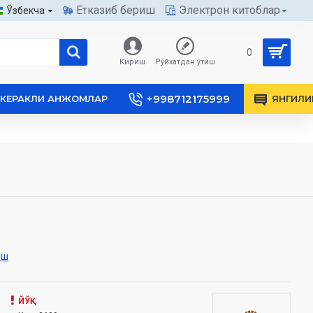
Етказиб бериш
Электрон китоблар
Ўзбекча
0
Кириш
Рўйхатдан ўтиш
+998712175999
КЕРАКЛИ АНЖОМЛАР
ЯНГИЛИ
иш
ЙЎҚ