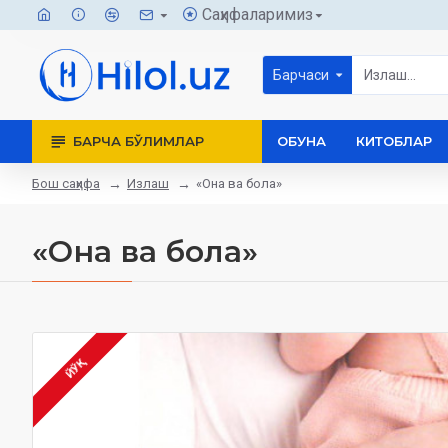
Саҳифаларимиз
Барчаси
БАРЧА БЎЛИМЛАР
ОБУНА
КИТОБЛАР
Бош саҳифа
Излаш
«Она ва бола»
«Она ва бола»
ЙЎҚ