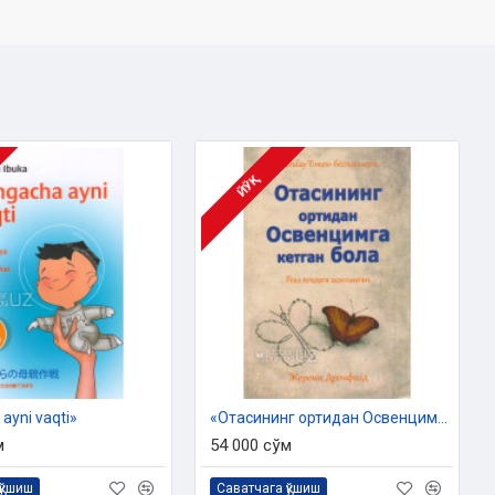
ЙЎҚ
ayni vaqti»
«Отасининг ортидан Освенцимга кетган бола»
м
54 000 сўм
қўшиш
Саватчага қўшиш