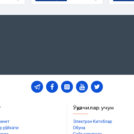
т
Ўқувчилар учун
бинет
Электрон Китоблар
р рўйхати
Обуна