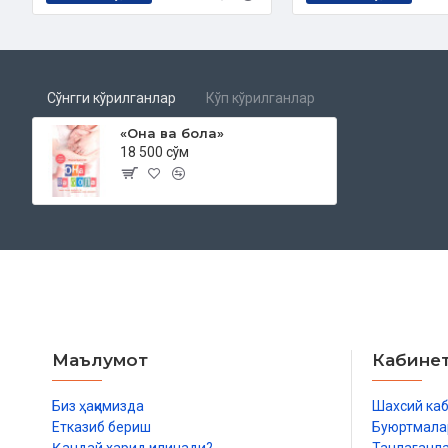
Сўнгги кўрилганлар
Кўп кўрилганлар
«Она ва бола»
18 500 сўм
Маълумот
Кабине
Биз ҳақимизда
Шахсий ка
Етказиб бериш
Буюртмала