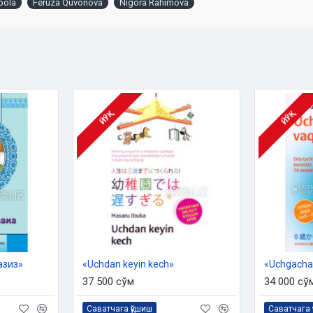
bola
Feruza Quvonova
Nigora Rahimova
ЙЎҚ
ЙЎҚ
азиз»
«Uchdan keyin kech»
«Uchgacha 
37 500 сўм
34 000 сў
Саватчага қўшиш
Саватчага 