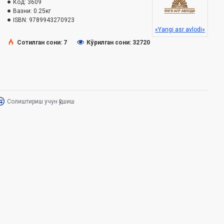
Код:
3609
Вазни:
0.25кг
ISBN:
9789943270923
«Yangi asr avlodi»
Сотилган сони: 7
Кўрилган сони: 32720
Солиштириш учун қўшиш