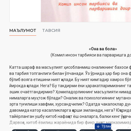
МАЪЛУМОТ
ТАВСИЯ
«Она ва бола»
(Комил инсон тарбияси ва парваришга до
Катта шараф ва масъулият ҳисобланмиш оналикнинг бахоси 
ва тарбия топганлиги билан ўлчанади. Ўз ўрнида ҳар бир она
бўлиб вояга етишини ният қилади. Бу ният кимгадир хамрох бў
йирокда қолади. Нега? Бу такдирми ёки ҳаракатларимизнинг т
эшик очаëтгандирмиз? Ҳомиладорликнинг масъулияти нимада
нималарга муҳтож бўлади? Оналик ва психологиянинг мутан
эрта туғилиши хавфми, хурсандчилик? Одатда чакалоклар дун
давомида катор касалликларга қарши эмланади, нега? Юқорид
тайёрланган ушбу китоб нафақат ёш оналарга, балки кенг ўқу
Дарвоқе, китоб ёзилиш жараёнида бир фикр диққат марказимиз
бўлиш учун илм керак, оналик илми керак! Бу илмни ўрганиш би