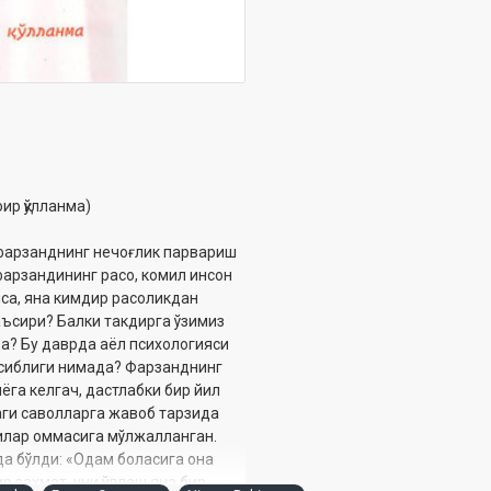
ир қўлланма)
фарзанднинг нечоғлик парвариш
 фарзандининг расо, комил инсон
лса, яна кимдир расоликдан
аъсири? Балки такдирга ўзимиз
? Бу даврда аёл психологияси
осиблиги нимада? Фарзанднинг
ёга келгач, дастлабки бир йил
аги саволларга жавоб тарзида
вчилар оммасига мўлжалланган.
да бўлди: «Одам боласига она
р захмат, уни қўллаш яна бир