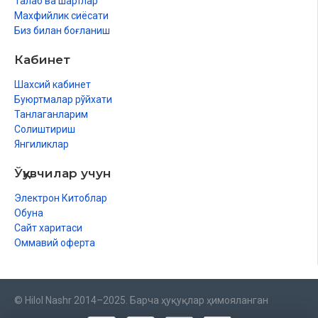
Талаб ва шартлар
Махфийлик сиёсати
Биз билан боғланиш
Кабинет
Шахсий кабинет
Буюртмалар рўйхати
Танлаганларим
Солиштириш
Янгиликлар
Ўқувчилар учун
Электрон Китоблар
Обуна
Сайт харитаси
Оммавий оферта
© Hilol Nashr 2014–2025. Барча ҳуқуқлар ҳимояланган