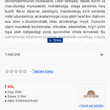
obodonlashtiruvchi mutaxassis. Lekin tarbiyasi, tabiati, burch va
mas'uliyatga munosabati, muhabbatga, oilaga qarashda farq
kuchli. Abror elparvar, adolatgo'y, maydonlarga ko'rk berishda
milliy udumlarimiz, an'analarimizga rioya qilish tarafdori. Bahrom
esa ishni oʻzboshimchalik bilan do'ndirishga moyil. Yozuvchi
ularni murakkab kechinmalar, iztiroblar, adashishlar, to'g'ri yo'lni
topa olish natijasidagi yoniq quvonchlar ichida ko'rsatadi. Bu
qahramonlar kitobxonni mustaqil mushohada yuritishga, mayda
andishalar girdobiga o'ralashib qolmaslikka, hayotda
kurashlardan qo'rqmay, el-yurt dardi bilan yashashga o'rgatadi.
ТАВСИЯ
Muallif:
Pirimqul Qodirov
Nashriyot:
«Yangi asr avlodi» nashriyoti
Sana:
2019-yil
-
Тавсия ёзиш
Hajmi:
416 bet
ISBN:
978-9943-20-542-0
O‘lchami:
84×108 1/32‎
Muqovasi:
ЙЎҚ
yumshoq
Код:
2500
Вазни:
0.30кг
ISBN:
9789943205420
«Yangi asr avlodi»