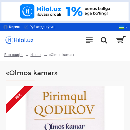
Кириш
Рўйхатдан ўтиш
Излаш
«Olmos kamar»‎
Бош саҳифа
«Olmos kamar»‎
ЙЎҚ