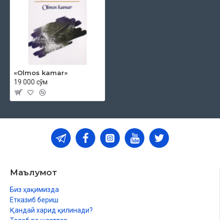
«Olmos kamar»‎
19 000 сўм
Маълумот
Биз ҳақимизда
Етказиб бериш
Қандай харид қилинади?