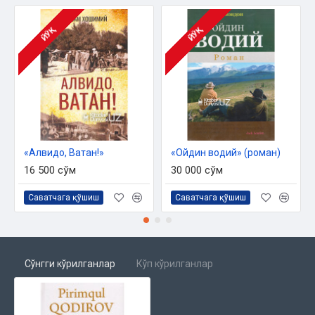
ЙЎҚ
ЙЎҚ
«Алвидо, Ватан!»
«Ойдин водий» (роман)
16 500 сўм
30 000 сўм
Саватчага қўшиш
Саватчага қўшиш
Сўнгги кўрилганлар
Кўп кўрилганлар