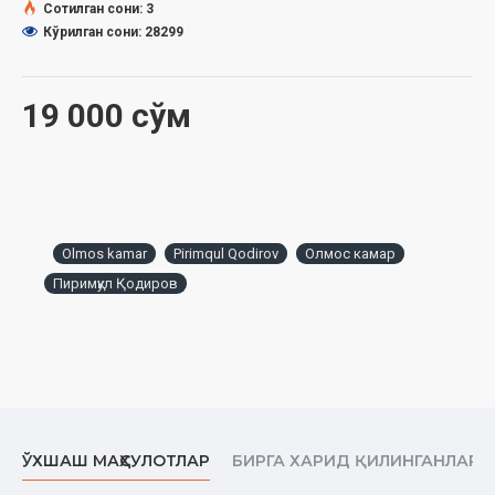
Сотилган сони: 3
Кўрилган сони: 28299
19 000 сўм
Olmos kamar
Pirimqul Qodirov
Олмос камар
Пиримқул Қодиров
ЎХШАШ МАҲСУЛОТЛАР
БИРГА ХАРИД ҚИЛИНГАНЛАР