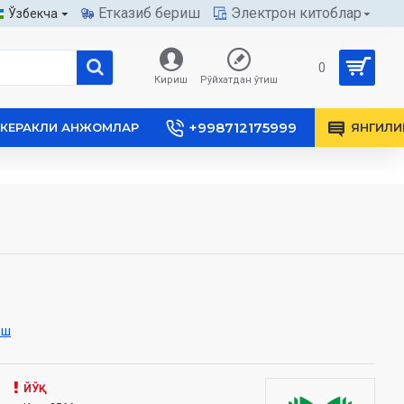
Етказиб бериш
Электрон китоблар
Ўзбекча
0
Кириш
Рўйхатдан ўтиш
+998712175999
КЕРАКЛИ АНЖОМЛАР
ЯНГИЛИ
иш
ЙЎҚ