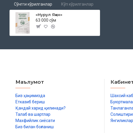
Сўнгги кўрилганлар
Кўп кўрилганлар
«Нурул Яқин»
63 000 сўм
Маълумот
Кабине
Биз ҳақимизда
Шахсий ка
Етказиб бериш
Буюртмала
Қандай харид қилинади?
Танлаганл
Талаб ва шартлар
Солиштир
Махфийлик сиёсати
Янгиликла
Биз билан боғланиш