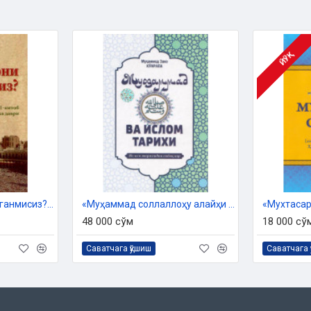
Муҳаммад ибн ал-Ҳузарий
ЙЎҚ
«Сиз Пайғамбарни кўрганмисиз?» (1-китоб)
«Муҳаммад соллаллоҳу алайҳи ва саллам ва Ислом тарихи»
48 000 сўм
18 000 сў
Саватчага қўшиш
Саватчага 