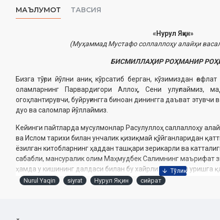
МАЪЛУМОТ
ТАВСИЯ
«Нурул Яқин
»
(Муҳаммад Мустафо соллаллоҳу алайҳи васа
БИСМИЛЛАҲИР РОҲМАНИР РО
Бизга тўғри йўлни аниқ кўрсатиб берган, кўзимиздан ғафла
оламларнинг Парвардигори Аллоҳ, Сени улуғлаймиз, ма
огоҳлантирувчи, буйруғингга биноан динингга даъват этувчи 
дуо ва саломлар йўллаймиз.
Кейинги пайтларда мусулмонлар Расулуллоҳ саллаллоҳу алай
ва Ислом тарихи билан унчалик қизиқмай қўйганларидан қатт
ёзилган китобларнинг ҳаддан ташқари зерикарли ва катталиг
сабабли, мансуралик олим Маҳмудбек Салимнинг маърифат зи
ҳамда у кишининг далдаси билан бу хайрли ишга қўл уришга 
эришиш умидида киришган бу хайрли ишда, аввало, Қуръони
Nurul Yaqin
siyrat
Нурул Яқин
сийрат
Имом Муслимнинг саҳиҳ ҳадислар тўпламларига таяндим. Қоз
Ҳалабия», Имом Ғаззолийнинг «Иҳёу улумиддин» (Дин илмла
фойдаландим. Аллоҳ саъй-ҳаракатларимдан розы бўлиб, раҳм