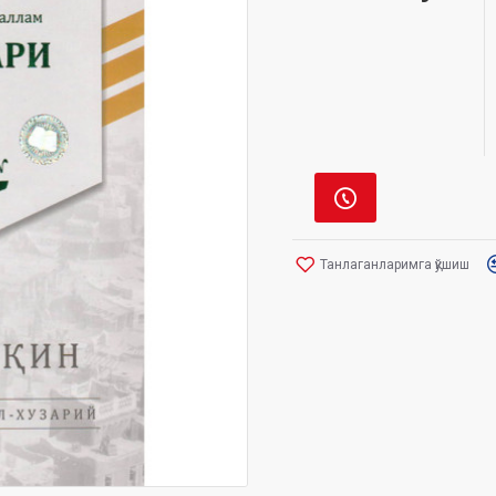
Танлаганларимга қўшиш