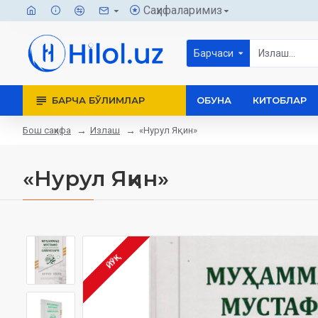
Саҳифаларимиз
Барчаси
БАРЧА БЎЛИМЛАР
ОБУНА
КИТОБЛАР
Бош саҳифа
Излаш
«Нурул Яқин»
«Нурул Яқин»
ЙЎҚ