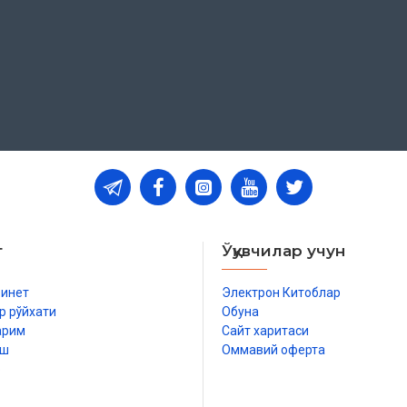
т
Ўқувчилар учун
бинет
Электрон Китоблар
р рўйхати
Обуна
арим
Сайт харитаси
иш
Оммавий оферта
р