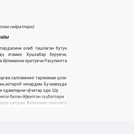
ллам сийратлари)
ҲИЙМ
т пардасини олиб ташлаган бутун
дҳ этамиз. Хушхабар берувчи,
ва йўлимизни ёритувчи Расулингга
ҳи ва салламнинг таржимаи ҳоли
иқ изтироб чекардим. Бу мавзуда
и одамларни чўчитар эди. Шу
ёси билан йўғрилган суҳбатлари
қарор қилдим. Аллоҳнинг ризосига
 Каримга ҳамда Имом Бухорий,
и Иёзнинг «Шифо», «Ас-сийратул
рини жонлантириш) асарларидан
атига мушарраф этсин. Энди