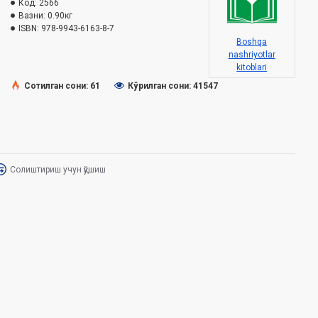
Код:
2566
Вазни:
0.90кг
ISBN:
978-9943-6163-8-7
Boshqa
nashriyotlar
kitoblari
Сотилган сони: 61
Кўрилган сони: 41547
Солиштириш учун қўшиш