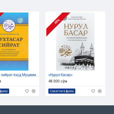
ЙЎҚ
‎«Мухтасар сийрат ёхуд Муҳаммад (с.а.в.) ҳаётларидан муҳим воқеалар тарихи»
«Нурул басар»
м
48 000 сўм
қўшиш
Саватчага қўшиш