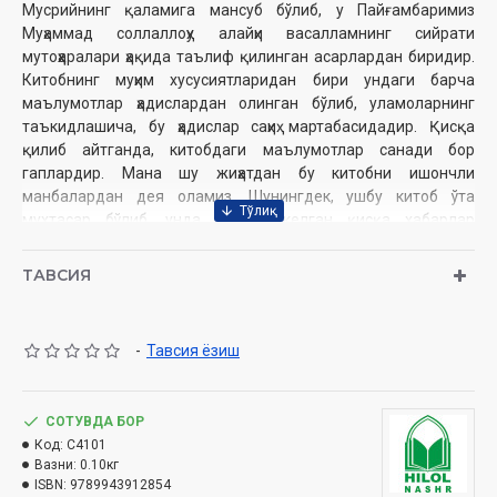
Мусрийнинг қаламига мансуб бўлиб, у Пайғамбаримиз
Муҳаммад соллаллоҳу алайҳи васалламнинг сийрати
мутоҳҳаралари ҳақида таълиф қилинган асарлардан биридир.
Китобнинг муҳим хусусиятларидан бири ундаги барча
маълумотлар ҳадислардан олинган бўлиб, уламоларнинг
таъкидлашича, бу ҳадислар саҳиҳ мартабасидадир. Қисқа
қилиб айтганда, китобдаги маълумотлар санади бор
гаплардир. Мана шу жиҳатдан бу китобни ишончли
манбалардан дея оламиз. Шунингдек, ушбу китоб ўта
мухтасар бўлиб, унда ҳадисда келган қисқа хабарлар
билангина кифояланилган, изоҳ, шарҳ ва бадиийлаштиришлар
йўқ. Шунинг учун устозларимиз унинг матнини ёд олишни
ТАВСИЯ
тавсия қиладилар.
-
Тавсия ёзиш
Муаллиф:
Фатҳуддин Абулфатҳ Яъмурий
Таржимон
:
Одинахон Муҳаммад Содиқ
Нашриёт:
«Hilol-Nashr» нашриёт-матбааси
Сана:
СОТУВДА БОР
2023 йил
Ҳажми:
Код:
C4101
104 бет
Вазни:
0.10кг
ISBN:
978-9943-9128-5-4
ISBN:
9789943912854
Ўлчами:
84×108 1/32