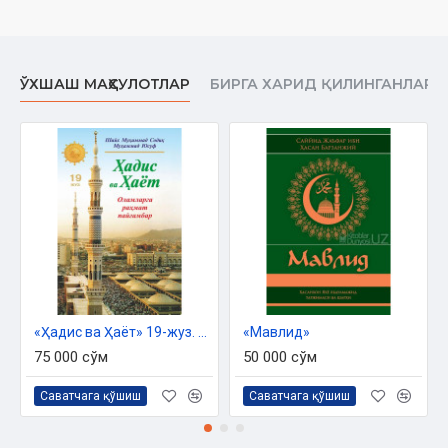
улғайишлари
У зот соллаллоҳу алайҳи васалламнинг расул қилиб
юборилишлари
ЎХШАШ МАҲСУЛОТЛАР
БИРГА ХАРИД ҚИЛИНГАНЛАР
Расулуллоҳ соллаллоҳу алайҳи васалламнинг ғазотлари
Расулуллоҳ соллаллоҳу алайҳи васалламнинг элчилари
Расулуллоҳ соллаллоҳу алайҳи васалламнинг ҳажлари
Расулуллоҳ соллаллоҳу алайҳи васалламнинг сифатлари
Расулуллоҳ соллаллоҳу алайҳи васалламнинг исмлари
Расулуллоҳ соллаллоҳу алайҳи васалламнинг ахлоқлари
Расулуллоҳ соллаллоҳу алайҳи васалламнинг таомланишлари
«Ҳадис ва Ҳаёт» 19-жуз. Оламларга раҳмат Пайғамбар
«Мавлид»
Расулуллоҳ соллаллоҳу алайҳи васалламнинг либослари
75 000 сўм
50 000 сўм
Расулуллоҳ соллаллоҳу алайҳи васалламнинг ҳазиллари
Саватчага қўшиш
Саватчага қўшиш
Расулуллоҳ соллаллоҳу алайҳи васалламнинг завжалари