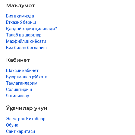
Маълумот
анжомлари
Биз ҳақимизда
Расулуллоҳ соллаллоҳу алайҳи васалламнинг мўъжизалари
Етказиб бериш
Расулуллоҳ соллаллоҳу алайҳи васалламнинг вафотлари
Қандай харид қилинади?
Талаб ва шартлар
Махфийлик сиёсати
Биз билан боғланиш
Кабинет
Шахсий кабинет
Буюртмалар рўйхати
Танлаганларим
Солиштириш
Янгиликлар
Ўқувчилар учун
Электрон Китоблар
Обуна
Сайт харитаси