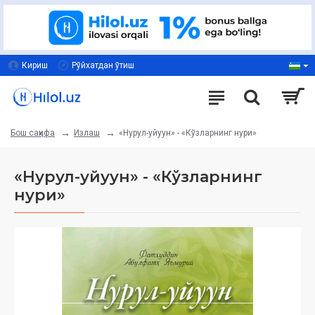
Кириш
Рўйхатдан ўтиш
Излаш
«Нурул-уйуун» - «Кўзларнинг нури»
Бош саҳифа
«Нурул-уйуун» - «Кўзларнинг
нури»