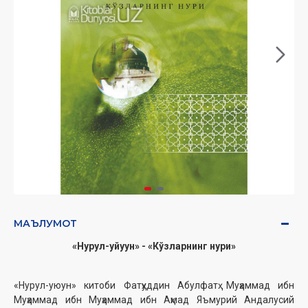
МАЪЛУМОТ
«Нурул-уйуун» - «Кўзларнинг нури»
«Нурул-уюун» китоби Фатҳуддин Абулфатҳ Муҳаммад ибн
Муҳаммад ибн Муҳаммад ибн Аҳмад Яъмурий Андалусий