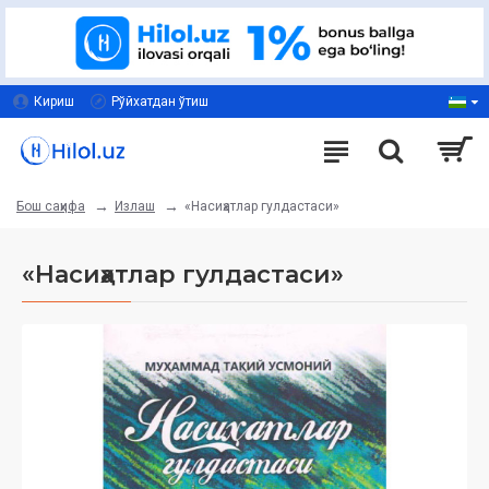
Кириш
Рўйхатдан ўтиш
Излаш
«Насиҳатлар гулдастаси»
Бош саҳифа
«Насиҳатлар гулдастаси»