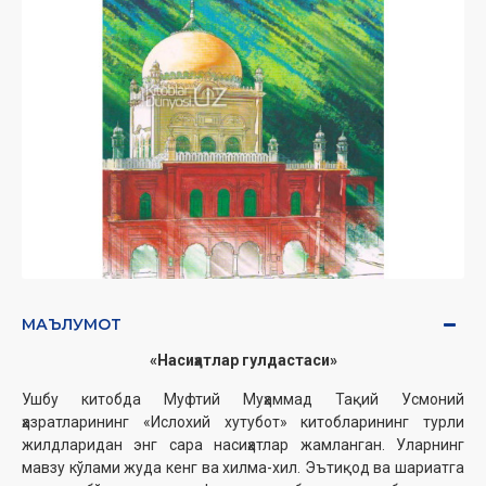
МАЪЛУМОТ
«Насиҳатлар гулдастаси»
Ушбу китобда Муфтий Муҳаммад Тақий Усмоний
ҳазратларининг «Ислохий хутубот» китобларининг турли
жилдларидан энг сара насиҳатлар жамланган. Уларнинг
мавзу кўлами жуда кенг ва хилма-хил. Эътиқод ва шариатга