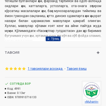
тегишли бўлганлари ҳам, фарзанд тарбияси ва одоб-ахлоққа
оидлари ҳам, катталарга, устозларга, ота-онага эҳтиром
кўрсатиш масалалари ҳам, баҳс-мунозаралардан тийилиш ва
ёмон гумондан сақланиш, ҳатто динсиз одамларга ҳам ҳақорат
назари билан қарамаслик мавзулари қамраб олинган.
Хуллас, мавзулар кўлами ғоят кенг ва айни пайтда жуда
муҳим. Қўлимиздаги «Насиҳатлар гулдастаси» дан ҳар биримиз
бугунимиз учун ҳам, эртамиз учун ҳам кўп ва хўб фойда оламиз,
деган умиддамиз.
Муаллиф:
Муҳаммад Тақий Усмоний
ТАВСИЯ
Таржимон:
Абдулқайюм Комил
Масъул муҳаррир:
Салоҳиддин домла Шарипов
Нашриёт:
«Muharrir» нашриёти
1 тавсиялари асосида.
-
Тавсия ёзиш
Сана:
2024 йил
Ҳажми:
124 бет
ISBN:
978-9910-716-13-3
СОТУВДА БОР
Ўлчами:
84×108 1/32
Код:
4991
Муқоваси:
юмшоқ
Вазни:
0.13кг
ISBN:
9789910716133
«Muharrir»
Ўзбекистон Республикаси Дин ишлари бўйича қўмитанинг