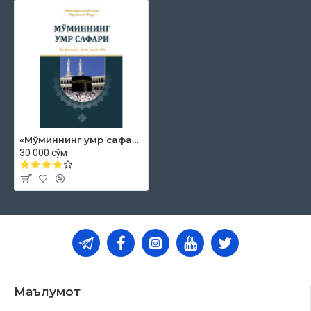
йўлидаги хайрли ишлардан бири сифатида қабул айлашидан
ва уни мусулмонлар учун манфаатли қилишидан
умидвормиз.
Муаллиф:
Шайх Муҳаммад Содиқ Муҳаммад Юсуф
Нашриёт:
«Hilol-Nashr» нашриёт-матбааси
Сана:
2025 йил (2019, 2018, 2017, 2021, 2022, 2023, 2024)
Ҳажми:
232 бет
«Мўминнинг умр сафари» - муфассал ҳаж китоби
ISBN:
978-9910-687-56-3
30 000 сўм
Ўлчами:
84×108 1/32
Муқова:
юмшоқ
Ўзбекистон Республикаси Дин ишлари бўйича
қўмитасининг 2025 йил 12 августдаги 02-07/4964-
рақамли хулосаси асосида тайёрланди.
Мундарижа
Маълумот
Сўзбоши