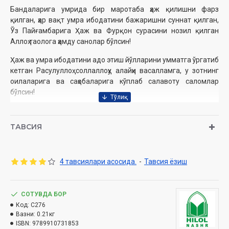
Бандаларига умрида бир маротаба ҳаж қилишни фарз
қилган, ҳар вақт умра ибодатини бажаришни суннат қилган,
Ўз Пайғамбарига Ҳаж ва Фурқон сурасини нозил қилган
Аллоҳ таолога ҳамду санолар бўлсин!
Ҳаж ва умра ибодатини адо этиш йўлларини умматга ўргатиб
кетган Расулуллоҳ соллаллоҳу алайҳи васалламга, у зотнинг
оилаларига ва саҳобаларига кўплаб салавоту саломлар
бўлсин!
Қуръон ва Суннатдан ҳаж ибодатларини ўрганиб, таҳлил этиб
ва тартиблаб баён қилиб берган уламоларимизга Аллоҳ
ТАВСИЯ
таолонинг раҳматлари бўлсин!
Мухлисларимизга яхши маълумки, «Ҳилол-нашр»
нашриётимиз мўмин-мусулмонларга Ислом арконларини
4 тавсиялари асосида.
-
Тавсия ёзиш
ўргатувчи муфассал китоблар силсиласини тақдим этишни
режалаган эди. Алҳамдулиллаҳ, ушбу силсилага кирувчи
«Мўминнинг меърожи» (муфассал намоз китоби),
СОТУВДА БОР
«Мўминнинг қалқони» (муфассал рўза китоби), «Мўминнинг
Код:
C276
нажоти» (муфассал закот китоби) нашр этилиб,
Вазни:
0.21кг
ISBN:
9789910731853
ўқувчиларимиз томонидан севиб ўқиб-ўрганилмоқда.