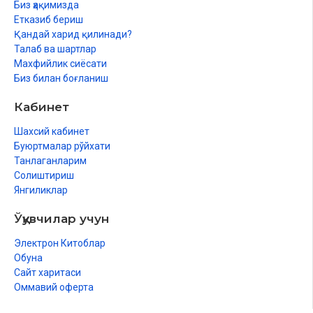
Биз ҳақимизда
Етказиб бериш
Ҳаж қандай ибодат?
Қандай харид қилинади?
Қуръони Карим ҳаж ҳақида
Талаб ва шартлар
Махфийлик сиёсати
Ҳаж мавзусига доир қирқ ҳадис
Биз билан боғланиш
Ҳаж ҳақидаги бошқа ҳадиси шарифлар
Кабинет
Ҳаж ибодатининг тарихи
Шахсий кабинет
Буюртмалар рўйхати
Ҳажнинг одоблари
Танлаганларим
Ҳажнинг нозик сирлари
Солиштириш
Янгиликлар
Ҳажгa тaйёpгapлик
Ўқувчилар учун
Ҳаж сафарига чиқувчига тавсиялар
Электрон Китоблар
Уйдан чиқиш
Обуна
Сайт харитаси
Яқинларидан рухсат олиш
Оммавий оферта
Ҳаж қилувчи кишидан дуо сўраш