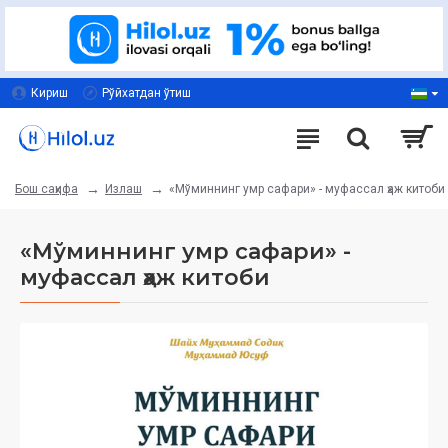
Кириш
Рўйхатдан ўтиш
Излаш
«Мўминнинг умр сафари» - муфассал ҳаж китоби
Бош саҳифа
«Мўминнинг умр сафари» -
муфассал ҳаж китоби