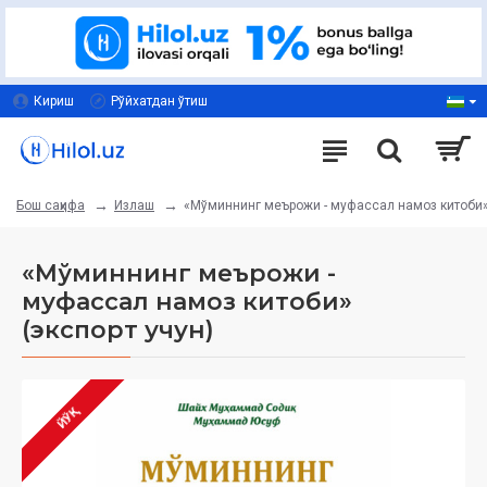
Кириш
Рўйхатдан ўтиш
Излаш
«Мўминнинг меърожи - муфассал намоз китоби» 
Бош саҳифа
«Мўминнинг меърожи -
муфассал намоз китоби»
(экспорт учун)
ЙЎҚ