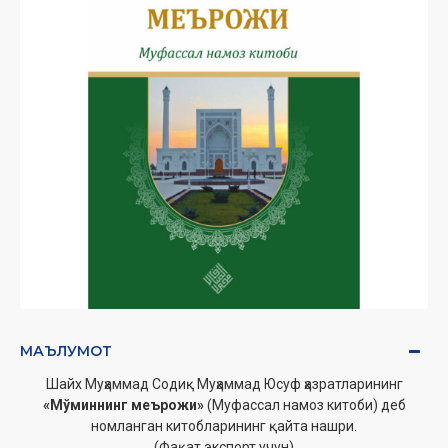
МАЪЛУМОТ
Шайх Муҳаммад Содиқ Муҳаммад Юсуф ҳазратларининг
«Мўминнинг меърожи»
(Муфассал намоз китоби) деб
номланган китобларининг қайта нашри.
(Фақат экспорт учун)