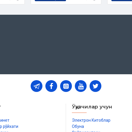
т
Ўқувчилар учун
бинет
Электрон Китоблар
р рўйхати
Обуна