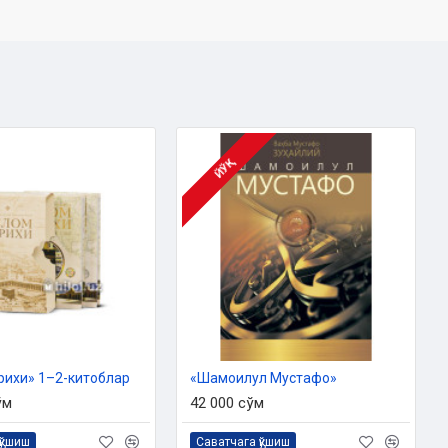
ЙЎҚ
рихи» 1–2-китоблар
«Шамоилул Мустафо»
ўм
42 000 сўм
қўшиш
Саватчага қўшиш