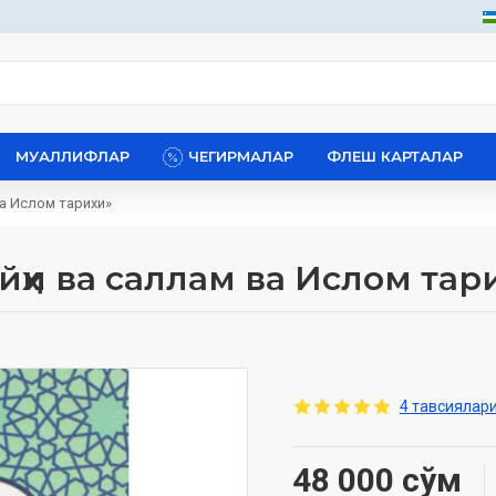
МУАЛЛИФЛАР
ЧЕГИРМАЛАР
ФЛЕШ КАРТАЛАР
ва Ислом тарихи»
йҳи ва саллам ва Ислом тар
4 тавсиялари
48 000 сўм