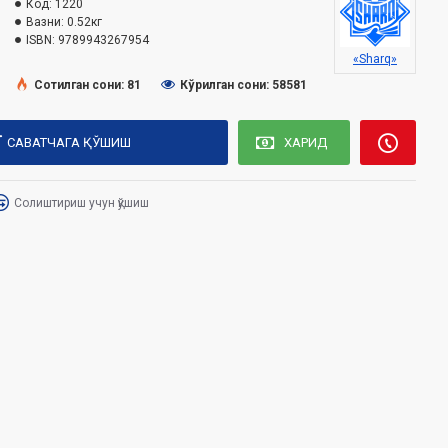
Код:
1220
Вазни:
0.52кг
ISBN:
9789943267954
«Sharq»
Сотилган сони: 81
Кўрилган сони: 58581
САВАТЧАГА ҚЎШИШ
ХАРИД
Солиштириш учун қўшиш