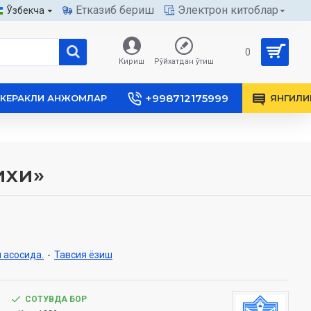
Етказиб бериш
Электрон китоблар
Ўзбекча
0
Кириш
Рўйхатдан ўтиш
+998712175999
КЕРАКЛИ АНЖОМЛАР
ЯНГИЛИ
ихи»
 асосида.
-
Тавсия ёзиш
СОТУВДА БОР