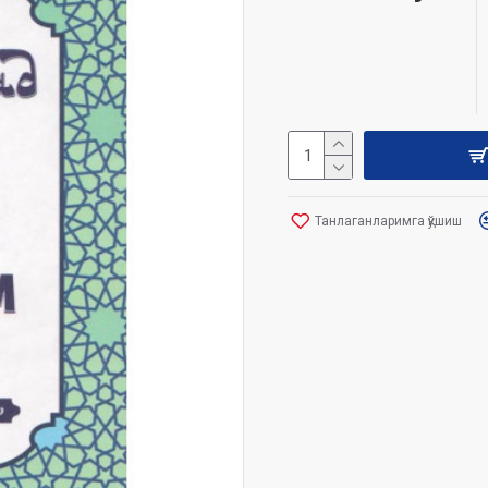
Танлаганларимга қўшиш