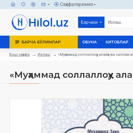
Саҳифаларимиз
Барчаси
БАРЧА БЎЛИМЛАР
ОБУНА
КИТОБЛАР
Бош саҳифа
Излаш
«Муҳаммад соллаллоҳу алайҳи ва саллам 
«Муҳаммад соллаллоҳу ала