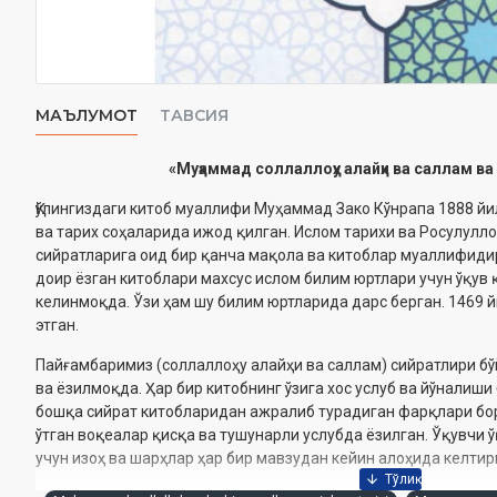
МАЪЛУМОТ
ТАВСИЯ
«Муҳаммад соллаллоҳу алайҳи ва саллам в
Қўлингиздаги китоб муаллифи Муҳаммад Зако Кўнрапа 1888 йи
‎ва тарих соҳаларида ижод қилган. Ислом тарихи ва Росулулло
‎сийратларига оид бир қанча мақола ва китоблар муаллифидир
доир ёзган ‎китоблари махсус ислом билим юртлари учун ўқу
келинмоқда. Ўзи ҳам шу ‎билим юртларида дарс берган. 1469 
этган.‎
Пайғамбаримиз (соллаллоҳу алайҳи ва саллам) сийратлири бў
ва ‎ёзилмоқда. Ҳар бир китобнинг ўзига хос услуб ва йўналиши
бошқа сийрат ‎китобларидан ажралиб турадиган фарқлари бор
ўтган воқеалар қисқа ва ‎тушунарли услубда ёзилган. Ўқувчи
учун изоҳ ва шарҳлар ҳар бир мавзудан ‎кейин алоҳида келтири