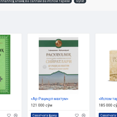
ллаллоҳу алайҳи ва саллам ва Ислом тарихи
siyrat
 ишлари бўйича ‎қўмитанинг 914-
ихи»
«Ар-Раҳиқул махтум»
«Ислом та
121 000 сўм
185 000 с
Саватчага қўшиш
Саватчага 