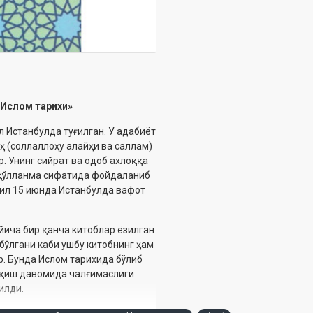
а Ислом тарихи»
л Истанбулда туғилган. У адабиёт
ҳ (соллаллоҳу алайҳи ва саллам)
. Унинг сийрат ва одоб ахлоққа
в қўлланма сифатида фойдаланиб
йил 15 июнда Истанбулда вафот
йича бир қанча китоблар ёзилган
 бўлгани каби ушбу китобнинг ҳам
. Бунда Ислом тарихида бўлиб
 ўқиш давомида чалғимаслиги
лди.‎