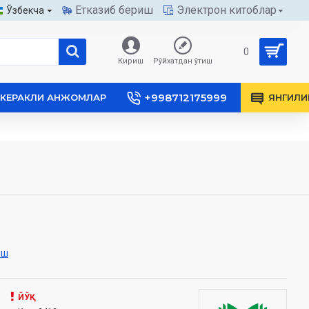
Етказиб бериш
Электрон китоблар
Ўзбекча
0
Кириш
Рўйхатдан ўтиш
+998712175999
КЕРАКЛИ АНЖОМЛАР
ЯНГИЛИ
иш
ЙЎҚ