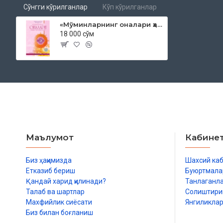
Сўнгги кўрилганлар
Кўп кўрилганлар
«Мўминларнинг оналари ҳақида савол-жавоблар»
18 000 сўм
Маълумот
Кабине
Биз ҳақимизда
Шахсий ка
Етказиб бериш
Буюртмала
Қандай харид қилинади?
Танлаганл
Талаб ва шартлар
Солиштир
Махфийлик сиёсати
Янгиликла
Биз билан боғланиш