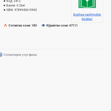
Код:
2412
Вазни:
0.26кг
ISBN:
9789943610965
Boshqa nashriyotlar
kitoblari
Сотилган сони: 183
Кўрилган сони: 47111
Солиштириш учун қўшиш