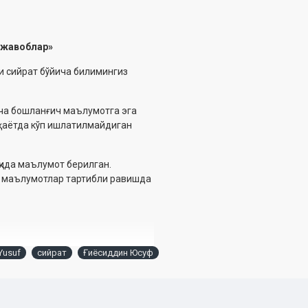
-жавоблар»
ри сийрат бўйича билимингиз
ича бошланғич маълумотга эга
 ҳаётда кўп ишлатилмайдиган
ида маълумот берилган.
й маълумотлар тартибли равишда
 Yusuf
сийрат
Ғиёсиддин Юсуф