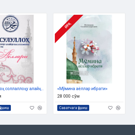
ЙЎҚ
«Расулуллоҳ соллаллоҳу алайҳи васалламнинг аҳли аёллари»
«Мўмина аёллар ибрати»
м
28 000 сўм
қўшиш
Саватчага қўшиш