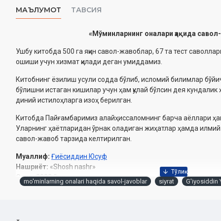
МАЪЛУМОТ
ТАВСИЯ
«Мўминларнинг оналари ҳақида савол
Ушбу китобда 500 га яқин савол-жавоблар, 67 та тест саволла
ошиши учун хизмат қилади деган умиддамиз.
Китобнинг ёзилиш усули содда бўлиб, исломий билимлар бўй
бўлишни истаган кишилар учун ҳам қулай бўлсин дея кундалик
диний истилоҳларга изоҳ берилган.
Китобда Пайғамбаримиз алайҳиссаломнинг барча аёллари ҳақ
Уларнинг ҳаётларидан ўрнак оладиган жиҳатлар ҳамда илми
савол-жавоб тарзида келтирилган.
Муаллиф:
Ғиёсиддин Юсуф
Нашриёт:
«Shosh nashr»
Сана:
2022 йил
mo'minlarning onalari haqida savol-javoblar
siyrat
G'iyosiddin
Ҳажми:
176 бет
ISBN:
978-9943-6736-7-0
Ўлчами:
84×108 1/32
Муқоваси:
юмшоқ