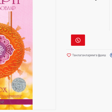
Танлаганларимга қўшиш