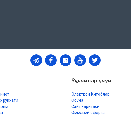
т
Ўқувчилар учун
бинет
Электрон Китоблар
р рўйхати
Обуна
арим
Сайт харитаси
иш
Оммавий оферта
р