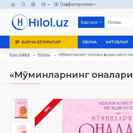
Саҳифаларимиз
Барчаси
БАРЧА БЎЛИМЛАР
ОБУНА
КИТОБЛАР
Бош саҳифа
Излаш
«Мўминларнинг оналари ҳақида савол-ж
«Мўминларнинг оналари 
ЙЎҚ