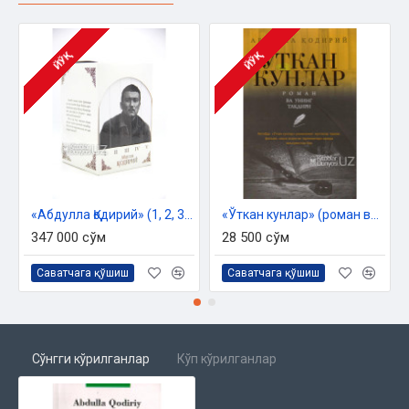
ЙЎҚ
ЙЎҚ
«Абдулла Қодирий» (1, 2, 3, 4, 5 китоблар)
«Ўткан кунлар»‎ (роман ва унинг тақдири)
347 000 сўм
28 500 сўм
Саватчага қўшиш
Саватчага қўшиш
Сўнгги кўрилганлар
Кўп кўрилганлар