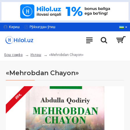
Кириш
Рўйхатдан ўтиш
Излаш
«Mehrobdan Chayon»
Бош саҳифа
«Mehrobdan Chayon»
ЙЎҚ