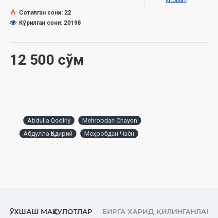
kitoblari
Сотилган сони: 22
Кўрилган сони: 20198
12 500 сўм
Abdulla Qodiriy
Mehrobdan Chayon
Абдулла Қодирий
Меҳробдан Чаён
ЎХШАШ МАҲСУЛОТЛАР
БИРГА ХАРИД ҚИЛИНГАНЛАР