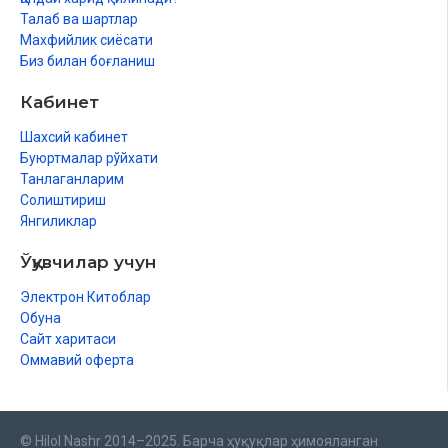
Талаб ва шартлар
Махфийлик сиёсати
Биз билан боғланиш
Кабинет
Шахсий кабинет
Буюртмалар рўйхати
Танлаганларим
Солиштириш
Янгиликлар
Ўқувчилар учун
Электрон Китоблар
Обуна
Сайт харитаси
Оммавий оферта
© Hilol Nashr 2014–2025. Барча ҳуқуқлар ҳимояланган