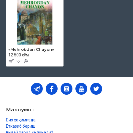
«Mehrobdan Chayon»
12 500 сўм
Маълумот
Биз ҳақимизда
Етказиб бериш
Қандай харид қилинади?