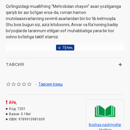
Qo'lingizdagi muallifning “Mehrobdan chayon” asari yozilganiga
qariyb bir asr bo'lgan ersa-da, roman hamon
mutolaasevarlarning sevimli asarlaridan biri boʻlib kelmoqda.
Shu bois bugun siz, aziz kitobxonni, Anvar va Ra'noning badiiy
bo'yoqlarda tarannum etilgan sof muhabbatiga yana bir bor
oshno bo'lishga taklif etamiz.
Muallif:
Abdulla Qodiriy
ТАВСИЯ
Nashriyot:
«Yangi nashr»
Sana
:
2019 yil
Hajmi:
288 bet
-
Тавсия ёзиш
ISBN:
978-9943-22-146-8
O’lchami:
84×108 1/32‎
Muqovasi:
Yumshoq
ЙЎҚ
Код:
7201
Вазни:
0.18кг
ISBN:
9789910981609
Boshqa nashriyotlar