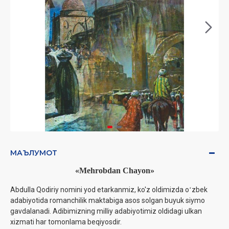
МАЪЛУМОТ
«Mehrobdan Chayon»
A
bdulla Qodiriy nomini yod etarkanmiz, ko'z oldimizda oʻzbek
adabiyotida romanchilik maktabiga asos solgan buyuk siymo
gavdalanadi. Adibimizning milliy adabiyotimiz oldidagi ulkan
xizmati har tomonlama beqiyosdir.