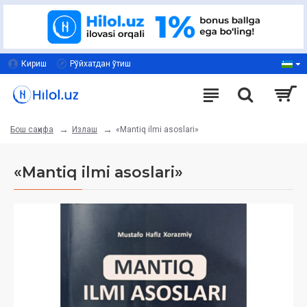
Кириш
Рўйхатдан ўтиш
Излаш
«Mantiq ilmi asoslari»
Бош саҳифа
«Mantiq ilmi asoslari»