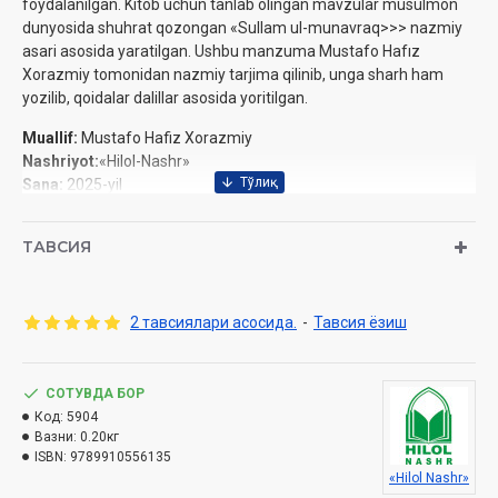
foydalanilgan. Kitob uchun tanlab olingan mavzular musulmon
dunyosida shuhrat qozongan «Sullam ul-munavraq>>> nazmiy
asari asosida yaratilgan. Ushbu manzuma Mustafo Hafız
Xorazmiy tomonidan nazmiy tarjima qilinib, unga sharh ham
yozilib, qoidalar dalillar asosida yoritilgan.
Muallif:
Mustafo Hafiz Xorazmiy
Nashriyot:
«Hilol-Nashr»
Sana:
2025-yil
Hajmi:
216 bet
ISBN:
978-9910-556-13-5
ТАВСИЯ
O‘lchami:
84x108 1/32
Muqovasi:
yumshoq
O'zbekiston Respublikasi Din ishlari bo'yicha qo'mitasining
2 тавсиялари асосида.
-
Тавсия ёзиш
2024-yil 28-avgustdagi 03-07/5278-raqamli xulosasi asosida
tayyorlandi.
СОТУВДА БОР
MUNDARIJA
Код:
5904
Вазни:
0.20кг
Kirish
ISBN:
9789910556135
«Hilol Nashr»
1-mavzu. Mantiq ilmini o'rganish zaruriymi?