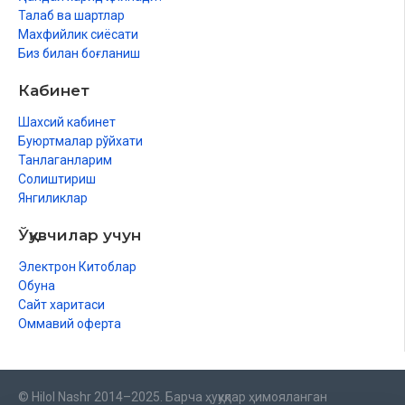
Талаб ва шартлар
Махфийлик сиёсати
Биз билан боғланиш
Кабинет
Шахсий кабинет
Буюртмалар рўйхати
Танлаганларим
Солиштириш
Янгиликлар
Ўқувчилар учун
Электрон Китоблар
Обуна
Сайт харитаси
Оммавий оферта
© Hilol Nashr 2014–2025. Барча ҳуқуқлар ҳимояланган