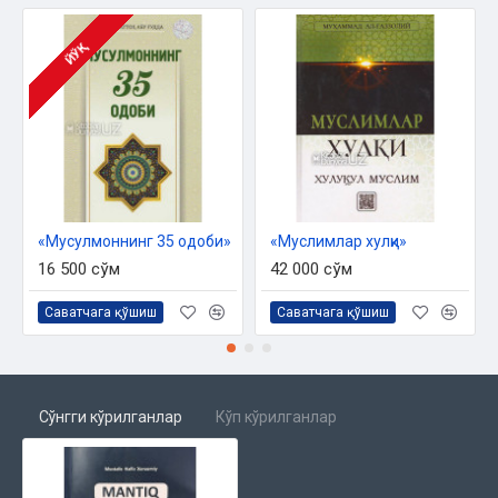
13-mavzu. Muarrifotlar bayoni
14-mavzu. Muarrifning shartlari
ЙЎҚ
15-mavzu. Qaziyyalar va ularning ahkomlari
16-mavzu. Qaziyyalarning qismlari
17-mavzu. Shartiy qaziyya
18-mavzu. Tanaquz
«Мусулмоннинг 35 одоби»
«Муслимлар хулқи»
19-mavzu. Aksi mustaviy
16 500 сўм
42 000 сўм
20-mavzu. Qiyos
Саватчага қўшиш
Саватчага қўшиш
21-mavzu. Shakllar
22-mavzu. Shakllarning natija berish shartlari
23-mavzu. Natija ko'rinishlari
Сўнгги кўрилганлар
Кўп кўрилганлар
24-mavzu. Natija olish kayfiyati
25-mavzu. Istisnoiy qiyos