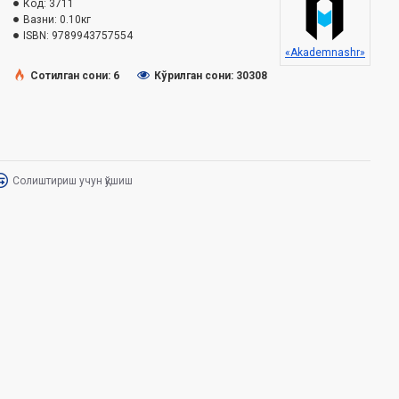
Код:
3711
Вазни:
0.10кг
ISBN:
9789943757554
«Akademnashr»
Сотилган сони: 6
Кўрилган сони: 30308
Солиштириш учун қўшиш