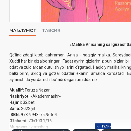
МАЪЛУМОТ
ТАВСИЯ
«Malika Anisaning sarguzashtla
Qo'lingizdagi kitob qahramoni Anisa - haqiqiy malika. Saroydag
Xuddi har bir qizaloq singari. Faqat ayrim qizlarimiz buni o'zlari 
odat va xulqlardan qutulish yo'llarini o'rgatadi. Haqiqiy malikaliknin
balki bilim, axloq va go'zal odatlar ekanini amalda ko'rsatadi. B
aylanishida yordamchi bo'ladi degan umiddamiz.
Muallif:
Feruza Nazar
Nashriyot:
«Akademnashr»
Hajmi:
32 bet
Sana:
2022 yil
ISBN:
978-9943-7575-5-4
O'lchami:
70х100 1/16
Muqovasi:
yumshoq