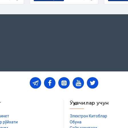
т
Ўқувчилар учун
бинет
Электрон Китоблар
р рўйхати
Обуна