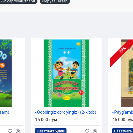
инг саргузаштлари
Феруза Назар
ЙЎҚ
ream)
«Odobingiz obro‘yingiz» (2-kitob)
«Payg‘amba
15 000 сўм
45 000 сў
Саватчага қўшиш
Саватчага 