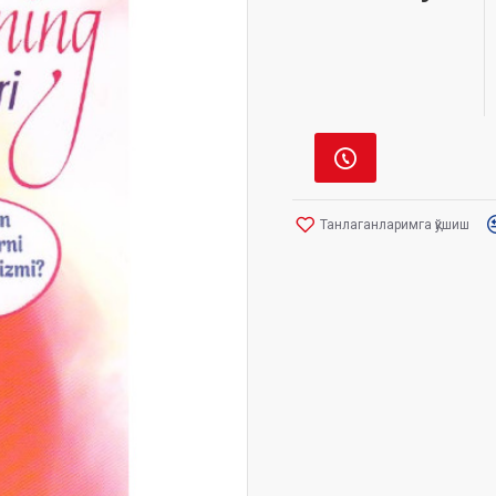
Танлаганларимга қўшиш