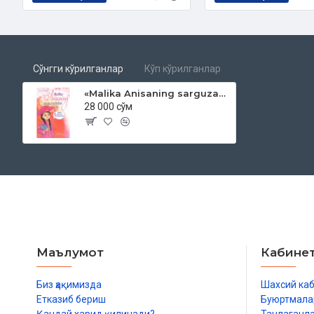
Сўнгги кўрилганлар
Кўп кўрилганлар
«Malika Anisaning sarguzashtlari»
28 000 сўм
Маълумот
Кабине
Биз ҳақимизда
Шахсий ка
Етказиб бериш
Буюртмала