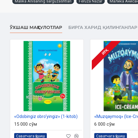
Malika Anisaning sarguzashtlari
Feruza Nazar
Малика Анисан
ЎХШАШ МАҲСУЛОТЛАР
БИРГА ХАРИД ҚИЛИНГАНЛАР
ЙЎҚ
«Odobingiz obro‘yingiz» (1-kitob)
«Muzqaymoq» (Ice-C
15 000 сўм
6 000 сўм
Саватчага қўшиш
Саватчага қўшиш