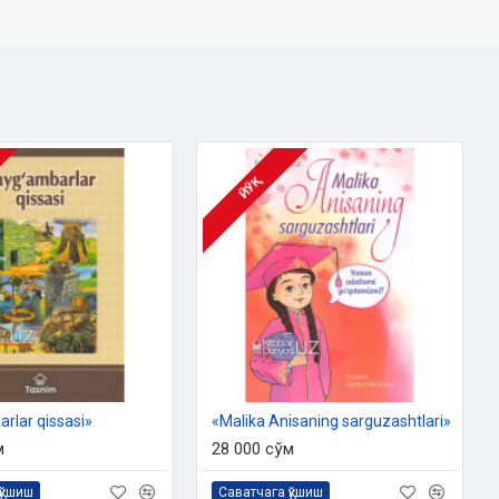
ЙЎҚ
rlar qissasi»
«Malika Anisaning sarguzashtlari»
м
28 000 сўм
қўшиш
Саватчага қўшиш