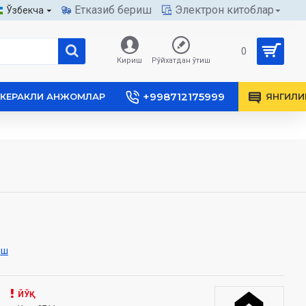
Етказиб бериш
Электрон китоблар
Ўзбекча
0
Кириш
Рўйхатдан ўтиш
+998712175999
КЕРАКЛИ АНЖОМЛАР
ЯНГИЛИ
иш
ЙЎҚ