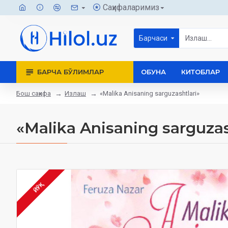
Саҳифаларимиз
Барчаси
БАРЧА БЎЛИМЛАР
ОБУНА
КИТОБЛАР
Бош саҳифа
Излаш
«Malika Anisaning sarguzashtlari»
«Malika Anisaning sarguzas
ЙЎҚ