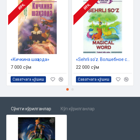
ЙЎҚ
ЙЎҚ
«Кичкина шаҳзода»‎
«Sehrli so'z. Волшебное слово»
7 000 сўм
22 000 сўм
Саватчага қўшиш
Саватчага қўшиш
Сўнгги кўрилганлар
Кўп кўрилганлар