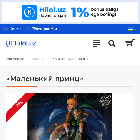
Кириш
Рўйхатдан ўтиш
Излаш
«Маленький принц»
Бош саҳифа
«Маленький принц»
ЙЎҚ