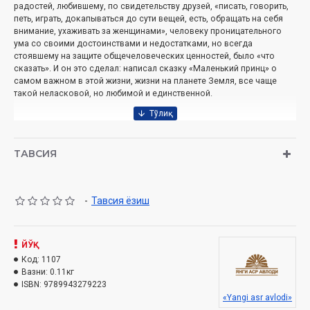
радостей, любившему, по свиде­тельству друзей, «писать, говорить,
петь, играть, докапы­ваться до сути вещей, есть, обращать на себя
внимание, ухаживать за женщинами», человеку проницательного
ума со своими достоинствами и недостатками, но всегда
стоявшему на защите общечеловеческих ценностей, было «что
сказать». И он это сделал: написал сказку «Малень­кий принц» о
самом важном в этой жизни, жизни на пла­нете Земля, все чаще
такой неласковой, но любимой и единственной.
Автор:
Антуан де Сент-Экзюпери
ТАВСИЯ
Название:
«Маленький принц»
Издательство:
«Ilm-Ziyo-Zakovat»
Дата:
2017
-
Тавсия ёзиш
Объем:
96
ISBN:
978-9943-27-922-3
ЙЎҚ
Размер:
84x108 1/32
Код:
1107
Вазни:
0.11кг
Обложка:
мягкий
ISBN:
9789943279223
«Yangi asr avlodi»