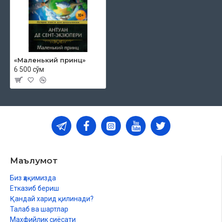
«Маленький принц»
6 500 сўм
Маълумот
Биз ҳақимизда
Етказиб бериш
Қандай харид қилинади?
Талаб ва шартлар
Махфийлик сиёсати