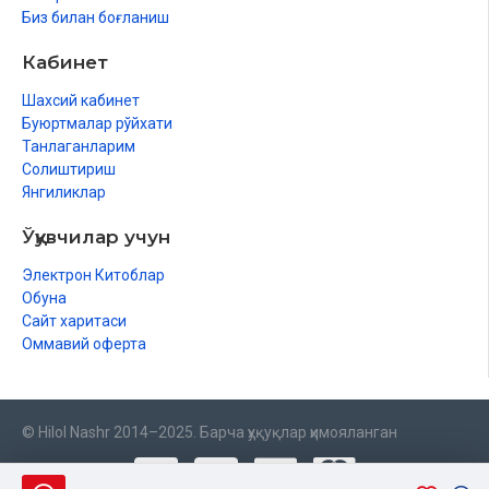
Биз билан боғланиш
Кабинет
Шахсий кабинет
Буюртмалар рўйхати
Танлаганларим
Солиштириш
Янгиликлар
Ўқувчилар учун
Электрон Китоблар
Обуна
Сайт харитаси
Оммавий оферта
© Hilol Nashr 2014–2025. Барча ҳуқуқлар ҳимояланган