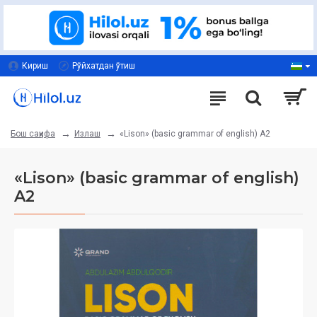
Кириш
Рўйхатдан ўтиш
Излаш
«Lison» (basic grammar of english) A2
Бош саҳифа
«Lison» (basic grammar of english)
A2