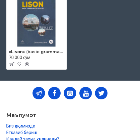
«Lison» (basic grammar of english) A2
70 000 сўм
Маълумот
Биз ҳақимизда
Етказиб бериш
Қандай харид қилинади?