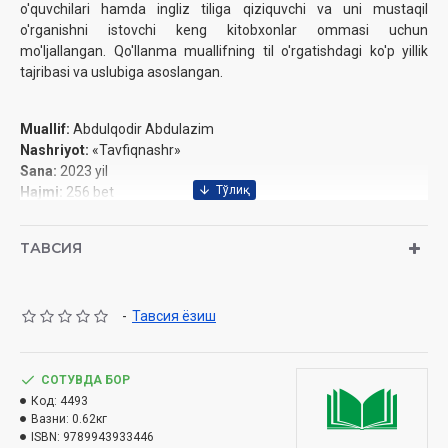
o'quvchilari hamda ingliz tiliga qiziquvchi va uni mustaqil
o'rganishni istovchi keng kitobxonlar ommasi uchun
mo'ljallangan. Qo'llanma muallifning til o'rgatishdagi ko'p yillik
tajribasi va uslubiga asoslangan.
Muallif:
Abdulqodir Abdulazim
Nashriyot:
«Tavfiqnashr»
Sana:
2023 yil
Hajmi:
256 bet
ISBN:
978-9943-9334-4-6
O'lchami
70×100 1/16
ТАВСИЯ
Muqovasi:
yumshoq
-
Тавсия ёзиш
СОТУВДА БОР
Код:
4493
Вазни:
0.62кг
ISBN:
9789943933446