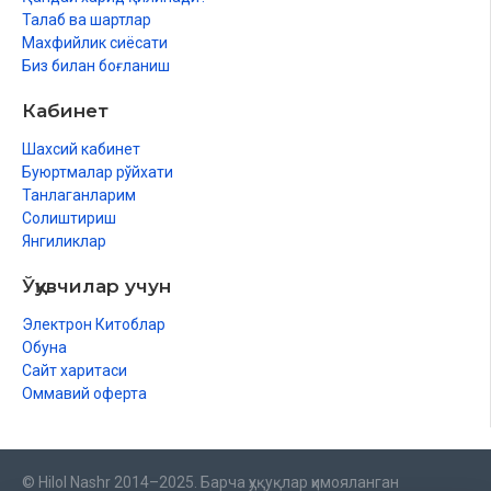
Талаб ва шартлар
Махфийлик сиёсати
Биз билан боғланиш
Кабинет
Шахсий кабинет
Буюртмалар рўйхати
Танлаганларим
Солиштириш
Янгиликлар
Ўқувчилар учун
Электрон Китоблар
Обуна
Сайт харитаси
Оммавий оферта
© Hilol Nashr 2014–2025. Барча ҳуқуқлар ҳимояланган