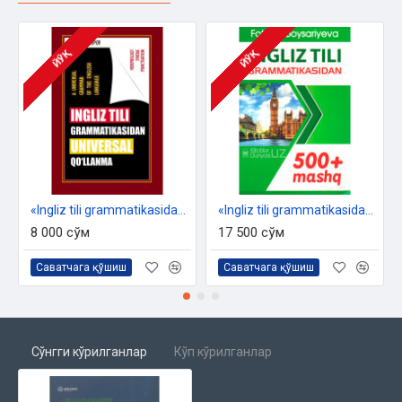
ЙЎҚ
ЙЎҚ
«Ingliz tili grammatikasidan universal qo'lanma»
«Ingliz tili grammatikasidan 500 mashq»
8 000 сўм
17 500 сўм
Саватчага қўшиш
Саватчага қўшиш
Сўнгги кўрилганлар
Кўп кўрилганлар