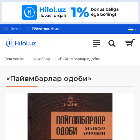
Кириш
Рўйхатдан ўтиш
Китоблар
«Пайғамбарлар одоби»
Бош саҳифа
«Пайғамбарлар одоби»