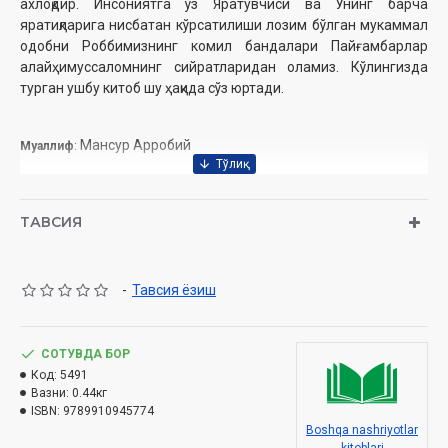
ахлоқдир. Инсониятга ўз Яратувчиси ва Унинг барча
яратиқларига нисбатан кўрсатилиши лозим бўлган мукаммал
одобни Роббимизнинг комил бандалари Пайғамбарлар
алайҳимуссаломнинг сийратларидан оламиз. Кўлингизда
турган ушбу китоб шу ҳақида сўз юртади.
М
ансур Арробий
Муаллиф
:
Таржимон:
Жўраев Жаҳонгир
Нашриёт
: «
Naqshi
»
ТАВСИЯ
Сана
: 2025 йил
Ҳажми
: 384 бет
ISBN
:
978-9910-9457-7-9
Ўлчами
: 70×90 1/16
-
Тавсия ёзиш
Муқоваси:
қаттиқ
СОТУВДА БОР
Код:
5491
Ўзбекистон Республикаси Дин ишлари бўйича қўмитанинг
Вазни:
0.44кг
2024 йил 04 декабрдаги № 03-07/7121-сонли хулосаси
ISBN:
9789910945774
асосида тайёрланди.
Boshqa nashriyotlar