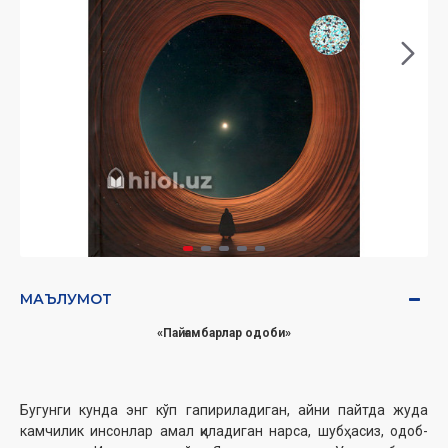
МАЪЛУМОТ
«Пайғамбарлар одоби»
Бугунги кунда энг кўп гапириладиган, айни пайтда жуда
камчилик инсонлар амал қиладиган нарса, шубҳасиз, одоб-