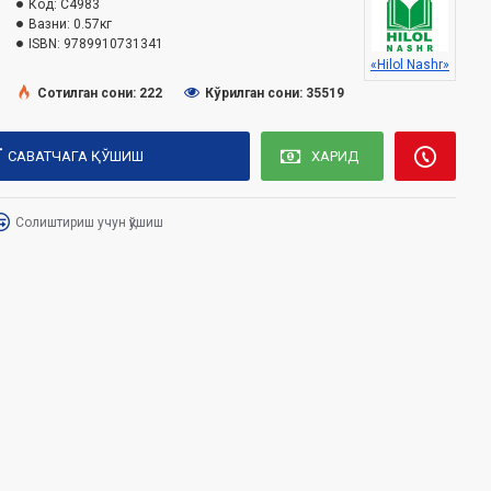
Код:
C4983
Вазни:
0.57кг
ISBN:
9789910731341
«Hilol Nashr»
Сотилган сони: 222
Кўрилган сони: 35519
САВАТЧАГА ҚЎШИШ
ХАРИД
Солиштириш учун қўшиш