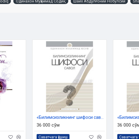
odiq
Одинахон Муҳаммад Содиқ
Шайх Абдулғоний Нобулсий
Sha
ҳабимизнинг машҳур уламоларидан
улсий ҳазратларининг «Кифоятул
рҳлаш шарафига муяссар бўлиб
 беш рукнини ўрганиш учун кифоя
 учун назмий услубда ёзилган. Шу
деб атадик. Ушбу манзума гўзал
н Исломнинг беш рукни – калимаи
укмлар баён қилинган.
лса-да, у фиқҳ илмини бошланғич
ҳам айни муддаодир. Исломнинг
бу манзума ва унинг шарҳи билан
сия қилинади. Шу боис мазкур
аги толиби илмлар учун ўқув
«Билимсизликнинг шифоси савол» 1-китоб
тавсия қилишган, кўплаб мусулмон
36 000 сўм
36 000 сў
.
Саватчага қўшиш
Саватчага 