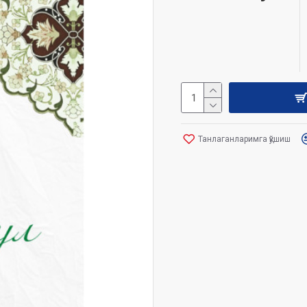
Танлаганларимга қўшиш