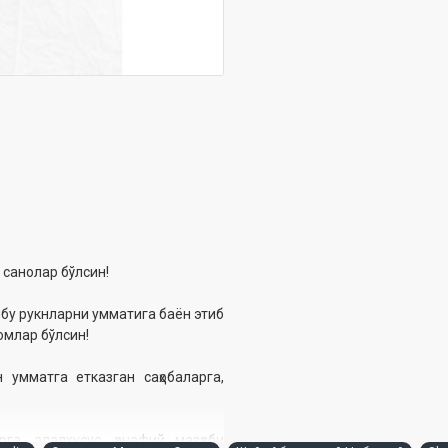
 санолар бўлсин!
шбу рукнларни умматига баён этиб
омлар бўлсин!
 умматга етказган саҳобаларга,
га, алалхусус, ҳанафий мазҳаби