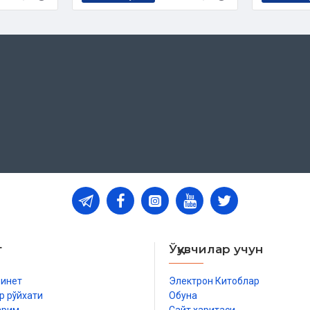
ларга ҳам тавсия қилиш мумкин,
 ўқиб-ўрганилиши, ота-оналар уни
увофиқдир.
таржима ва шарҳ асносида аввал
ши учун унинг сўзма-сўз ўзбекча
аси ҳам назмга солинди. Сўнг ҳар
келтириб ўтилди. Ўқувчилар учун
ғавий ва истилоҳий маънолари ҳам
ун шарҳни ҳам енгилроқ беришга
илмади.
сломнинг беш рукнига оид барча
а тажвиднинг ҳамма қоидалари
амраб олиш мақсад қилинмаган.
нг аввалида у зотнинг таржимаи
т
Ўқувчилар учун
тнларини ёдлаш осон бўлиши учун
бинет
Электрон Китоблар
и билиб олишлари учун асарнинг
р рўйхати
Обуна
ларини ҳам тушуниш, аҳкомларига