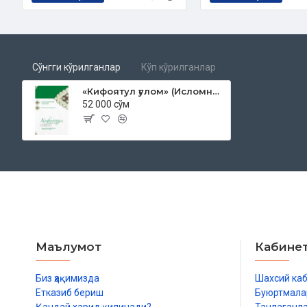
Айни пайтда бу китобдан фойдаланишни мустақил ўрганувчи
чунки китобнинг тили осон ва равон бўлиб, у оила даврасида
фарзандларига ўқиб беришлари, ўргатишлари ҳам мақсадга м
Асарнинг асл шаклидаги руҳиятни сақлаб қолиш мақсадида 
Сўнгги кўрилганлар
Кўп кўрилганлар
асл арабча матнни келтириб, толиби илмлар яхши ўзлаштири
таржимаси ҳам берилди, сўнг байтнинг ўзбекча маъно таржим
«Кифоятул ғулом» (Исломнинг беш рукни)
52 000 сўм
бир байт кенгроқ шарҳ қилиниб, ундаги аҳком ва масалалар 
нотаниш бўлиши мумкин бўлган айрим сўз ва ибораларнинг лу
зикр қилинди. Асар бошланғич босқичга мўлжаллангани уч
ҳаракат қилинди, қўшимча изоҳ ва ҳаволалар билан оғирлаштир
Манзума имкон қадар енгил усулда ёзилгани учун унда И
масалалар тўлиқ берилмаган. «Туҳфатул атфол» китобид
келтирилмаганидек, бу асарда ҳам барча мавзуларни тўлиқ қ
Ўқувчиларни муаллиф билан таништириш мақсадида китобни
Маълумот
Кабине
ҳоли берилди. Шунингдек, манзуманинг арабча ва ўзбекча ма
улар алоҳида матн қилиб ҳам тақдим қилинди.
Биз ҳақимизда
Шахсий ка
Исломий илмларни ўрганишни бошлаётганлар беш рукнни яхш
Етказиб бериш
Буюртмала
арабча матнини ёдлашни тавсия қиламиз. Сўнгра унинг маъно