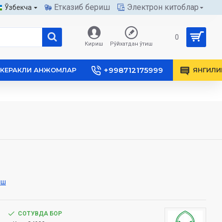
Етказиб бериш
Электрон китоблар
Ўзбекча
0
Кириш
Рўйхатдан ўтиш
+998712175999
КЕРАКЛИ АНЖОМЛАР
ЯНГИЛИ
иш
СОТУВДА БОР