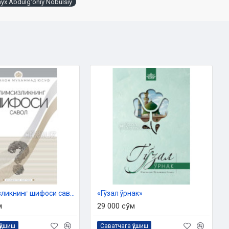
yx Abdulg'oniy Nobulsiy
«Билимсизликнинг шифоси савол» 2-китоб
«Гўзал ўрнак»
м
29 000 сўм
қўшиш
Саватчага қўшиш