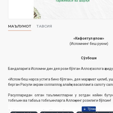
МАЪЛУМОТ
ТАВСИЯ
«Кифоятул ғулом»
(Исломнинг беш рукни)
Сўзбоши
Бандаларига Исломни дин дея рози бўлган Аллоҳ таолога ҳамду
«Ислом беш нарса устига бино бўлган», дея марҳамат қилиб, у
берган Расули акрам соллаллоҳу алайҳи васалламга салоту сал
Расулларидан олган таълимотларни у зотдан кейин бутун
тобеъин ва табаъа тобеъинларга Аллоҳнинг розилиги бўлсин!
Анбиёларга меросхўр бўлган барча уламоларга, фуқаҳолар