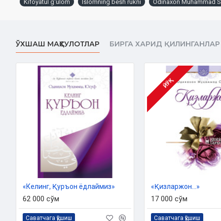
Kifoyatul g'ulom
Islomning besh rukni
Odinaxon Muhammad S
фақиҳларига Аллоҳнинг раҳмати бўлсин!
Аллоҳ таолога беҳад ҳамду санолар бўлсинки, ҳанафий маз
бўлмиш Саййид Абдулғоний Нобулсий ибн Саййид Исмоил Ноб
ЎХШАШ МАҲСУЛОТЛАР
БИРГА ХАРИД ҚИЛИНГАНЛАР
ғулом» номли машҳур манзумаларини таржима қилиб, ша
турибмиз.
Асарнинг номидан кўриниб турганидек, бу китоб динимизнинг
ЙЎҚ
қилгудек ихчам, лўнда ва осон тарзда, ёш болаларга ёдлатиш
сабаб биз унинг ўзбекча номини «Исломнинг беш рукни» 
муқаддимадан, 151 байт ҳамда хотимадан иборат. Унда асоса
шаҳодат, намоз, рўза, закот, ҳаж ибодатлари ҳамда уларга оид ҳ
Муаллиф манзумани «Ёш болалар учун кифоя» деб атаган бў
босқичда ўрганаётган ҳар қандай ёшдаги кишилар учун 
рукнларини, фиқҳ илмини илк бор ўрганмоқчи бўлганлар уш
кифояланишлари, кейин бошқа босқичларга ўтишлари тав
қўлланмани таълим муассасаларида бошланғич босқичд
«Келинг, Қуръон ёдлаймиз»
«Қизларжон...»
дастурига киритиш ҳам мумкин. Зеро, буни кўпчилик устозлар 
62 000 сўм
17 000 сўм
юртларда бу асар бошланғич дарсликлар қаторига киритилган
Саватчага қўшиш
Саватчага қўшиш