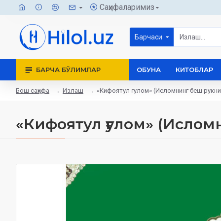
Саҳифаларимиз
Барчаси
БАРЧА БЎЛИМЛАР
ОБУНА
КИТОБЛАР
Бош саҳифа
Излаш
«Кифоятул ғулом» (Исломнинг беш рукни
«Кифоятул ғулом» (Ислом