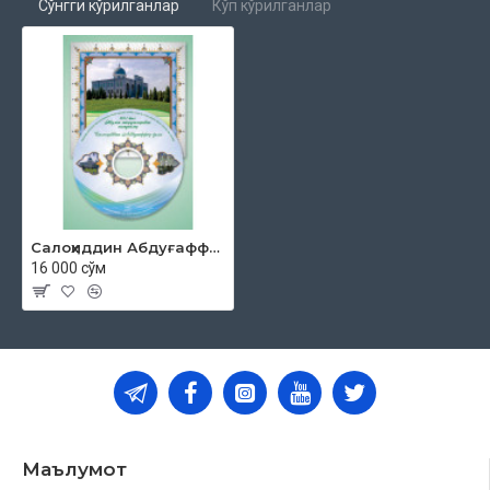
Сўнгги кўрилганлар
Кўп кўрилганлар
Салоҳиддин Абдуғаффор ўғли «2011 йил Жумъа маърузаларидан намуналар» (МР3)
16 000 сўм
Маълумот