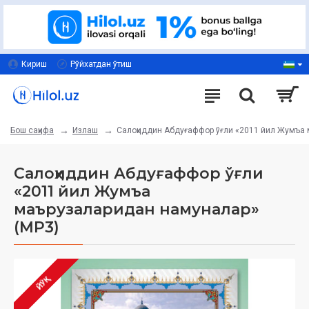
Кириш
Рўйхатдан ўтиш
Излаш
Салоҳиддин Абдуғаффор ўғли «2011 йил Жумъа 
Бош саҳифа
Салоҳиддин Абдуғаффор ўғли
«2011 йил Жумъа
маърузаларидан намуналар»
(МР3)
ЙЎҚ