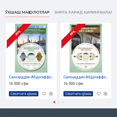
ЎХШАШ МАҲСУЛОТЛАР
БИРГА ХАРИД ҚИЛИНГАНЛАР
ЙЎҚ
ЙЎҚ
Салоҳиддин Абдуғаффор ўғли «Дуо одоблари ва Ислом рукнларининг тарбиявий аҳамияти» (МР3)
Салоҳиддин Абдуғаффор ўғли «Мустаҳкам оила - юрт таянчи» (МР3)
16 000 сўм
16 000 сўм
Саватчага қўшиш
Саватчага қўшиш