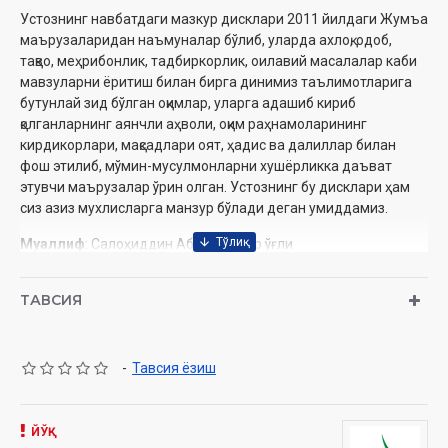
Устознинг навбатдаги мазкур дисклари 2011 йилдаги Жумъа
маърузаларидан наъмуналар бўлиб, уларда ахлоқ, одоб,
тақво, меҳрибонлик, тадбиркорлик, оилавий масалалар каби
мавзуларни ёритиш билан бирга динимиз таълимотларига
бутунлай зид бўлган оқимлар, уларга адашиб кириб
қолганларнинг аянчли аҳволи, оқим раҳнамоларининг
кирдикорлари, мақсадлари оят, ҳадис ва далиллар билан
фош этилиб, мўмин-мусулмонларни хушёрликка даъват
этувчи маърузалар ўрин олган. Устознинг бу дисклари ҳам
сиз азиз мухлисларга манзур бўлади деган умиддамиз.
Муаллиф
: Салоҳиддин Абдуғаффор ўғли
Нашриёт
: «Semurg' media» МЧЖ
Ҳажми
: дақиқа
ТАВСИЯ
1. Ота - улуғ зот
2. Милодий сана ҳақида
3. Илм - икки дунё саодати
-
Тавсия ёзиш
4. Уйланиш ва никоҳ одоблари
5. Тақво - буюк фазилат
6. Оятал Курсий фазилати
ЙЎҚ