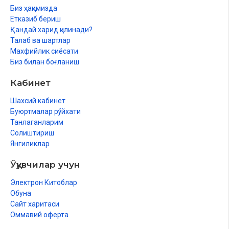
Биз ҳақимизда
Етказиб бериш
Қандай харид қилинади?
Талаб ва шартлар
Махфийлик сиёсати
Биз билан боғланиш
Кабинет
Шахсий кабинет
Буюртмалар рўйхати
Танлаганларим
Солиштириш
Янгиликлар
Ўқувчилар учун
Электрон Китоблар
Обуна
Сайт харитаси
Оммавий оферта