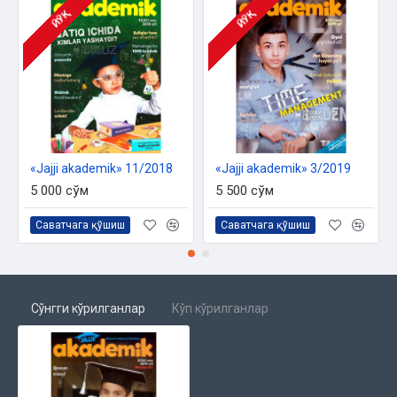
ЙЎҚ
ЙЎҚ
«Jajji akademik» 11/2018
«Jajji akademik» 3/2019
5 000 сўм
5 500 сўм
Саватчага қўшиш
Саватчага қўшиш
Сўнгги кўрилганлар
Кўп кўрилганлар