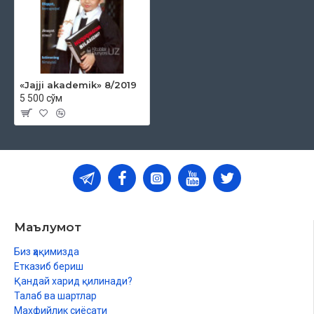
«Jajji akademik» 8/2019
5 500 сўм
Маълумот
Биз ҳақимизда
Етказиб бериш
Қандай харид қилинади?
Талаб ва шартлар
Махфийлик сиёсати