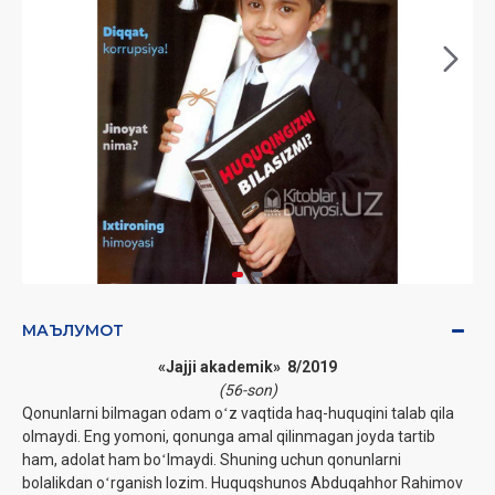
МАЪЛУМОТ
«Jajji akademik» 8/2019
(56-son)
Qonunlarni bilmagan odam oʻz vaqtida haq-huquqini talab qila
olmaydi. Eng yomoni, qonunga amal qilinmagan joyda tartib
ham, adolat ham boʻlmaydi. Shuning uchun qonunlarni
bolalikdan oʻrganish lozim. Huquqshunos Abduqahhor Rahimov