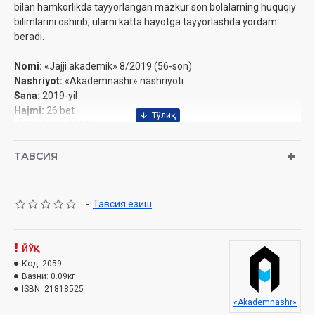
bilan hamkorlikda tayyorlangan mazkur son bolalarning huquqiy
bilimlarini oshirib, ularni katta hayotga tayyorlashda yordam
beradi.
Nomi:
«Jajji akademik» 8/2019 (56-son)
Nashriyot:
«Akademnashr» nashriyoti
Sana:
2019-yil
Hajmi:
26 bet
ISSN:
2181-8525
Bichimi:
60×84 1/8
Muqovasi:
yumshoq
ТАВСИЯ
Mundarija
Qonun nima?
-
Тавсия ёзиш
Jinoyat nima?
BMTni bilasizmi?
Inson huquqi
ЙЎҚ
Mitti bolakayning katta huquqlari
Код:
2059
Davlatni kim boshqaradi?
Вазни:
0.09кг
Harakatlar strategiyasi
ISBN:
21818525
Ixtirolarni himoyasi
«Akademnashr»