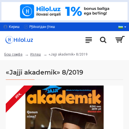
Кириш
Рўйхатдан ўтиш
Излаш
«Jajji akademik» 8/2019
Бош саҳифа
«Jajji akademik» 8/2019
ЙЎҚ