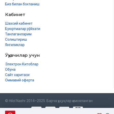
Биз билан боғланиш
Кабинет
Шахсий кабинет
Буюртмалар рўйхати
Танлаганларим
Солиштириш
Янгиликлар
Ўқувчилар учун
Электрон Китоблар
Обуна
Сайт харитаси
Оммавий оферта
© Hilol Nashr 2014–2025. Барча ҳуқуқлар ҳимояланган