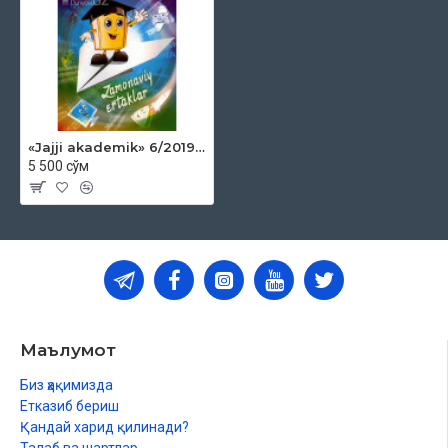
«Jajji akademik» 6/2019 (Zamonaviy ertaklar)
5 500 сўм
Маълумот
Биз ҳақимизда
Етказиб бериш
Қандай харид қилинади?