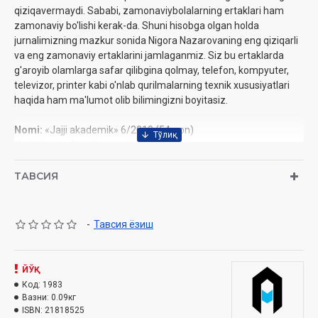
qiziqavermaydi. Sababi, zamonaviybolalarning ertaklari ham
zamonaviy bo'lishi kerak-da. Shuni hisobga olgan holda
jurnalimizning mazkur sonida Nigora Nazarovaning eng qiziqarli
va eng zamonaviy ertaklarini jamlaganmiz. Siz bu ertaklarda
g'aroyib olamlarga safar qilibgina qolmay, telefon, kompyuter,
televizor, printer kabi o'nlab qurilmalarning texnik xususiyatlari
haqida ham ma'lumot olib bilimingizni boyitasiz.
Nomi:
«Jajji akademik» 6/2019 (54-son)
Nashriyot:
«Akademnashr» nashriyoti
Sana:
2019-yil
Hajmi:
28 bet
ТАВСИЯ
ISSN:
2181-8525
Bichimi:
60×84 1/8
Muqovasi:
yumshoq
-
Тавсия ёзиш
Mundarija
Kompyuter va mushuk
ЙЎҚ
Bolakay va televizor
Код:
1983
Avtobus va qizcha
Вазни:
0.09кг
Xayolparast va internet
ISBN:
21818525