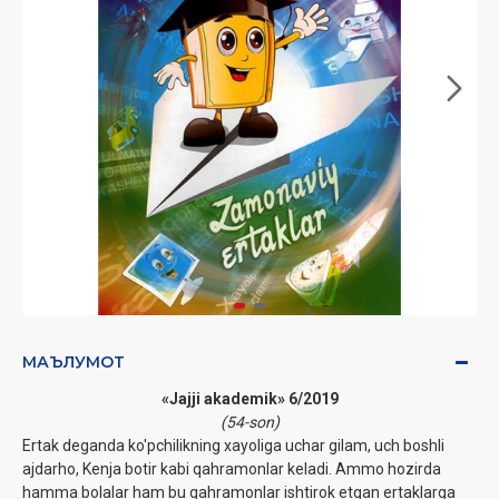
МАЪЛУМОТ
«Jajji akademik» 6/2019
(54-son)
Ertak deganda ko'pchilikning xayoliga uchar gilam, uch boshli
ajdarho, Kenja botir kabi qahramonlar keladi. Ammo hozirda
hamma bolalar ham bu qahramonlar ishtirok etgan ertaklarga