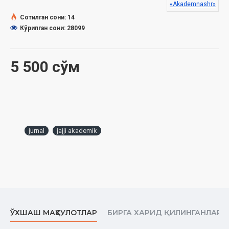
Polvonjon bilan dev
«Akademnashr»
Dodvoy
Сотилган сони: 14
Zulmatni yoritgan kashfiyot
Кўрилган сони: 28099
Mehnatkash choynak
Xayolparast dazmol
Sergap printer
5 500 сўм
Uchar lift
Donishmand soat
jurnal
jajji akademik
ЎХШАШ МАҲСУЛОТЛАР
БИРГА ХАРИД ҚИЛИНГАНЛАР