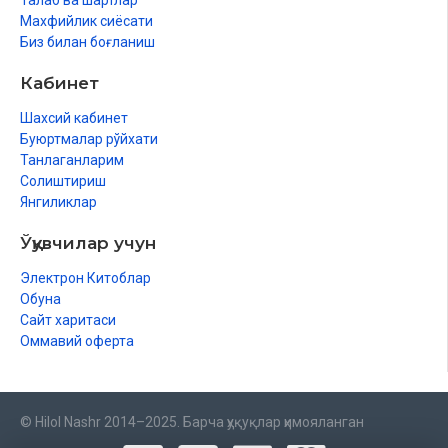
Талаб ва шартлар
Махфийлик сиёсати
Биз билан боғланиш
Кабинет
Шахсий кабинет
Буюртмалар рўйхати
Танлаганларим
Солиштириш
Янгиликлар
Ўқувчилар учун
Электрон Китоблар
Обуна
Сайт харитаси
Оммавий оферта
© Hilol Nashr 2014–2025. Барча ҳуқуқлар ҳимояланган