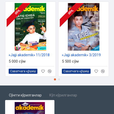
ЙЎҚ
ЙЎҚ
«Jajji akademik» 11/2018
«Jajji akademik» 3/2019
5 000 сўм
5 500 сўм
Саватчага қўшиш
Саватчага қўшиш
Сўнгги кўрилганлар
Кўп кўрилганлар