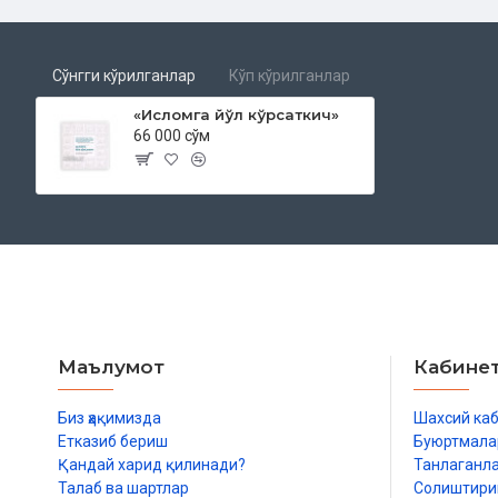
Сўнгги кўрилганлар
Кўп кўрилганлар
«Исломга йўл кўрсаткич»
66 000 сўм
Маълумот
Кабине
Биз ҳақимизда
Шахсий ка
Етказиб бериш
Буюртмала
Қандай харид қилинади?
Танлаганл
Талаб ва шартлар
Солиштир