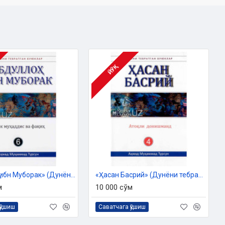
ЙЎҚ
«Абдуллоҳ ибн Муборак» (Дунёни тебратган буюклар)
«Ҳасан Басрий» (Дунёни тебратган буюклар)
м
10 000 сўм
қўшиш
Саватчага қўшиш