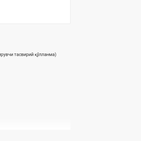
ирувчи тасвирий қўлланма)