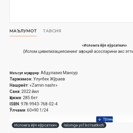
МАЪЛУМОТ
ТАВСИЯ
«Исломга йўл кўрсаткич»
(Ислом цивилизациясининг аҳлоқий асосларини акс этт
Абдулазиз Мансур
Маъсул муҳаррир
:
Таржимон:
Улуғбек Жўраев
Нашриёт
: «Zamin nashr»
Сана
: 2022 йил
Ҳажми
: 285 бет
ISBN
: 978-9943-768-02-4
Ўлчами
: 60×90 1/24
Исломга йўл кўрсаткич
Islomga yo‘l ko‘rsatkich