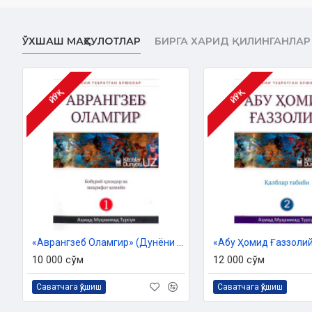
ЎХШАШ МАҲСУЛОТЛАР
БИРГА ХАРИД ҚИЛИНГАНЛАР
ЙЎҚ
ЙЎҚ
«Аврангзеб Оламгир» (Дунёни тебратган буюклар)
10 000 сўм
12 000 сўм
Саватчага қўшиш
Саватчага қўшиш