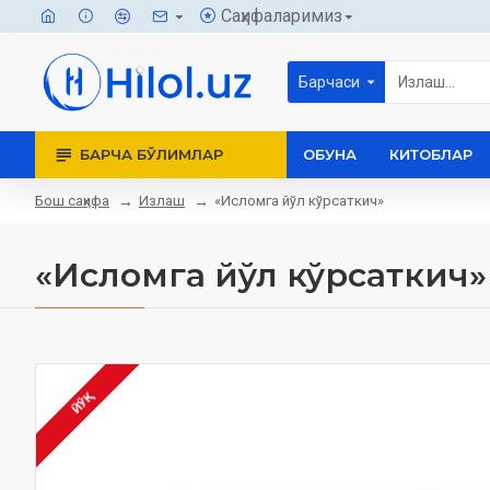
Саҳифаларимиз
Барчаси
БАРЧА БЎЛИМЛАР
ОБУНА
КИТОБЛАР
Бош саҳифа
Излаш
«Исломга йўл кўрсаткич»
«Исломга йўл кўрсаткич»
ЙЎҚ