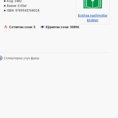
Код:
3482
Вазни:
0.65кг
ISBN:
9789943768024
Boshqa nashriyotlar
kitoblari
Сотилган сони: 5
Кўрилган сони: 30896
Солиштириш учун қўшиш