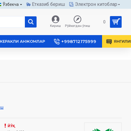
Етказиб бериш
Электрон китоблар
Ўзбекча
0
Кириш
Рўйхатдан ўтиш
+998712175999
КЕРАКЛИ АНЖОМЛАР
ЯНГИЛИ
иш
ЙЎҚ