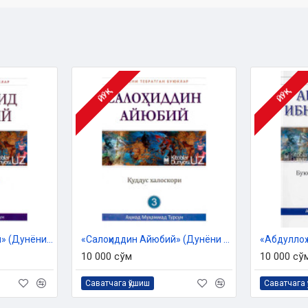
ЙЎҚ
ЙЎҚ
«Абу Ҳомид Ғаззолий» (Дунёни тебратган буюклар)
«Салоҳиддин Айюбий» (Дунёни тебратган буюклар)
10 000 сўм
10 000 сў
Саватчага қўшиш
Саватчага 