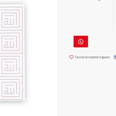
Танлаганларимга қўшиш